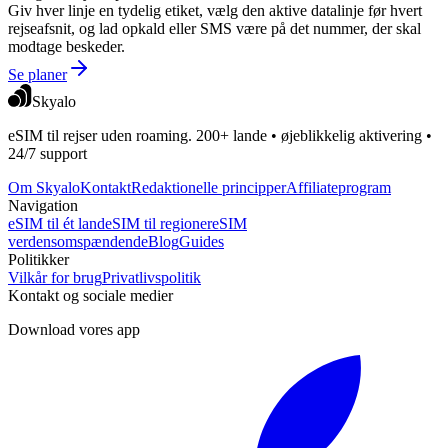
Giv hver linje en tydelig etiket, vælg den aktive datalinje før hvert
rejseafsnit, og lad opkald eller SMS være på det nummer, der skal
modtage beskeder.
Se planer
Skyalo
eSIM til rejser uden roaming. 200+ lande • øjeblikkelig aktivering •
24/7 support
Om Skyalo
Kontakt
Redaktionelle principper
Affiliateprogram
Navigation
eSIM til ét land
eSIM til regioner
eSIM
verdensomspændende
Blog
Guides
Politikker
Vilkår for brug
Privatlivspolitik
Kontakt og sociale medier
Download vores app