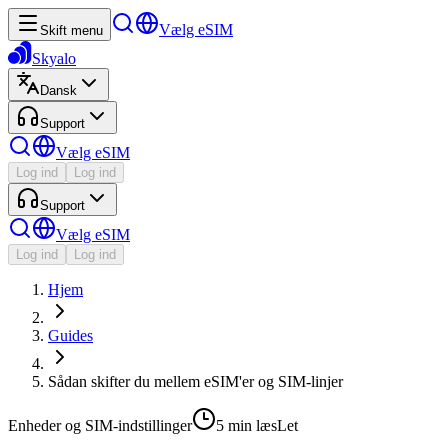
Vælg eSIM
Skift menu
Skyalo
Dansk
Support
Vælg eSIM
Log ind
Log ind
Support
Vælg eSIM
Log ind
Log ind
Hjem
Guides
Sådan skifter du mellem eSIM'er og SIM-linjer
Enheder og SIM-indstillinger
5 min
læs
Let