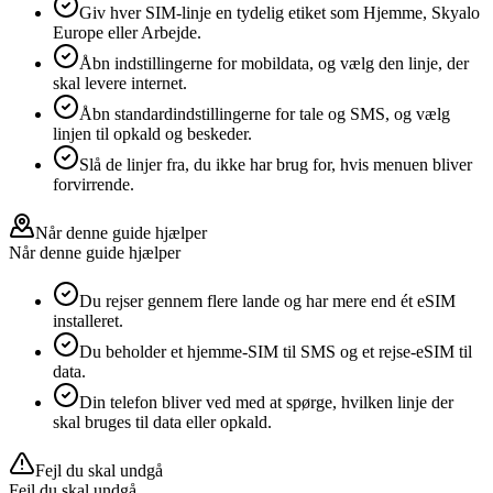
Giv hver SIM-linje en tydelig etiket som Hjemme, Skyalo
Europe eller Arbejde.
Åbn indstillingerne for mobildata, og vælg den linje, der
skal levere internet.
Åbn standardindstillingerne for tale og SMS, og vælg
linjen til opkald og beskeder.
Slå de linjer fra, du ikke har brug for, hvis menuen bliver
forvirrende.
Når denne guide hjælper
Når denne guide hjælper
Du rejser gennem flere lande og har mere end ét eSIM
installeret.
Du beholder et hjemme-SIM til SMS og et rejse-eSIM til
data.
Din telefon bliver ved med at spørge, hvilken linje der
skal bruges til data eller opkald.
Fejl du skal undgå
Fejl du skal undgå