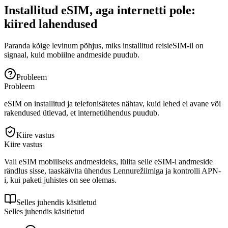
Installitud eSIM, aga internetti pole:
kiired lahendused
Paranda kõige levinum põhjus, miks installitud reisieSIM-il on
signaal, kuid mobiilne andmeside puudub.
Probleem
Probleem
eSIM on installitud ja telefonisätetes nähtav, kuid lehed ei avane või
rakendused ütlevad, et internetiühendus puudub.
Kiire vastus
Kiire vastus
Vali eSIM mobiilseks andmesideks, lülita selle eSIM-i andmeside
rändlus sisse, taaskäivita ühendus Lennurežiimiga ja kontrolli APN-
i, kui paketi juhistes on see olemas.
Selles juhendis käsitletud
Selles juhendis käsitletud