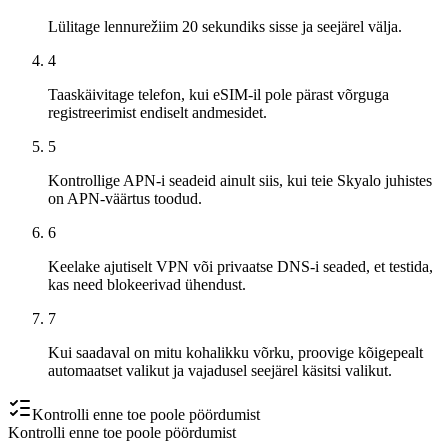
Lülitage lennurežiim 20 sekundiks sisse ja seejärel välja.
4
Taaskäivitage telefon, kui eSIM-il pole pärast võrguga
registreerimist endiselt andmesidet.
5
Kontrollige APN-i seadeid ainult siis, kui teie Skyalo juhistes
on APN-väärtus toodud.
6
Keelake ajutiselt VPN või privaatse DNS-i seaded, et testida,
kas need blokeerivad ühendust.
7
Kui saadaval on mitu kohalikku võrku, proovige kõigepealt
automaatset valikut ja vajadusel seejärel käsitsi valikut.
Kontrolli enne toe poole pöördumist
Kontrolli enne toe poole pöördumist