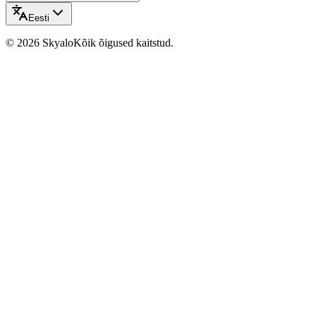
Eesti
©
2026
Skyalo
Kõik õigused kaitstud.