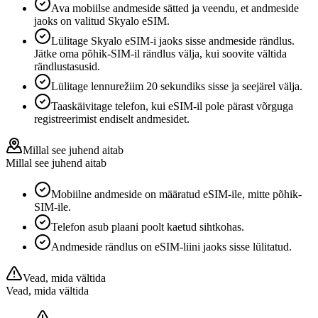
Ava mobiilse andmeside sätted ja veendu, et andmeside
jaoks on valitud Skyalo eSIM.
Lülitage Skyalo eSIM-i jaoks sisse andmeside rändlus.
Jätke oma põhik-SIM-il rändlus välja, kui soovite vältida
rändlustasusid.
Lülitage lennurežiim 20 sekundiks sisse ja seejärel välja.
Taaskäivitage telefon, kui eSIM-il pole pärast võrguga
registreerimist endiselt andmesidet.
Millal see juhend aitab
Millal see juhend aitab
Mobiilne andmeside on määratud eSIM-ile, mitte põhik-
SIM-ile.
Telefon asub plaani poolt kaetud sihtkohas.
Andmeside rändlus on eSIM-liini jaoks sisse lülitatud.
Vead, mida vältida
Vead, mida vältida