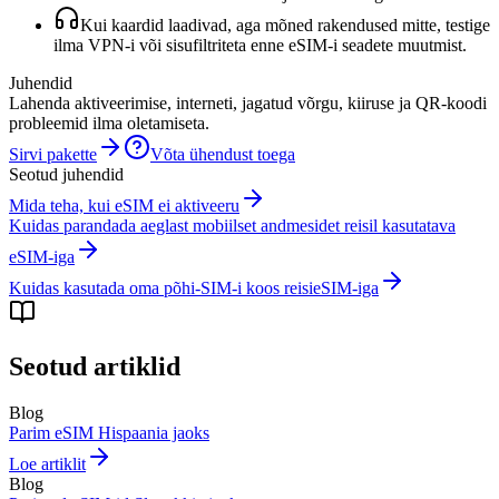
Kui kaardid laadivad, aga mõned rakendused mitte, testige
ilma VPN-i või sisufiltriteta enne eSIM-i seadete muutmist.
Juhendid
Lahenda aktiveerimise, interneti, jagatud võrgu, kiiruse ja QR-koodi
probleemid ilma oletamiseta.
Sirvi pakette
Võta ühendust toega
Seotud juhendid
Mida teha, kui eSIM ei aktiveeru
Kuidas parandada aeglast mobiilset andmesidet reisil kasutatava
eSIM-iga
Kuidas kasutada oma põhi-SIM-i koos reisieSIM-iga
Seotud artiklid
Blog
Parim eSIM Hispaania jaoks
Loe artiklit
Blog