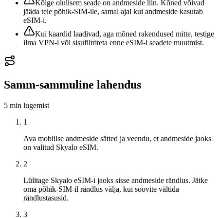
Kõige olulisem seade on andmeside liin. Kõned võivad
jääda teie põhik-SIM-ile, samal ajal kui andmeside kasutab
eSIM-i.
Kui kaardid laadivad, aga mõned rakendused mitte, testige
ilma VPN-i või sisufiltriteta enne eSIM-i seadete muutmist.
Samm-sammuline lahendus
5 min
lugemist
1
Ava mobiilse andmeside sätted ja veendu, et andmeside jaoks
on valitud Skyalo eSIM.
2
Lülitage Skyalo eSIM-i jaoks sisse andmeside rändlus. Jätke
oma põhik-SIM-il rändlus välja, kui soovite vältida
rändlustasusid.
3