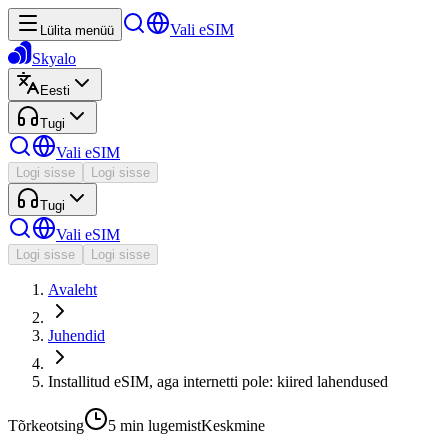
Vali eSIM
Lülita menüü
Skyalo
Eesti
Tugi
Vali eSIM
Logi sisse
Logi sisse
Tugi
Vali eSIM
Logi sisse
Logi sisse
Avaleht
Juhendid
Installitud eSIM, aga internetti pole: kiired lahendused
Tõrkeotsing
5 min
lugemist
Keskmine