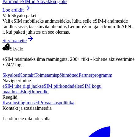
Parimad eSIM-id Slovakkia jaoks
Loe artiklit
Vali Skyalo pakett
Vali eSIM mobiilseks andmesideks, lülita selle eSIM-i andmeside
rändlus sisse, taaskäivita ühendus Lennurežiimiga ja kontrolli APN-
i, kui paketi juhistes on see olemas.
Sirvi pakette
Skyalo
eSIM reisimiseks ilma raaminguta. 200+ riiki • kohene aktiveerimine
• 24/7 tugi
Skyalost
Kontakt
Toimetamispõhimõtted
Partnerprogramm
Navigeerimine
eSIM ühe riigi jaoks
eSIM piirkondadele
eSIM kogu
maailmas
Blogi
Juhendid
Reeglid
Kasutustingimused
Privaatsuspoliitika
Kontakt ja sotsiaalmeedia
Laadi meie rakendus alla