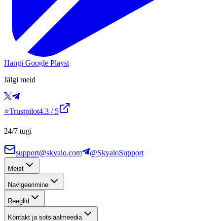
Hangi Google Playst
Jälgi meid
⭐
Trustpilot
4.3
/ 5
24/7 tugi
support@skyalo.com
@SkyaloSupport
Meist
Navigeerimine
Reeglid
Kontakt ja sotsiaalmeedia