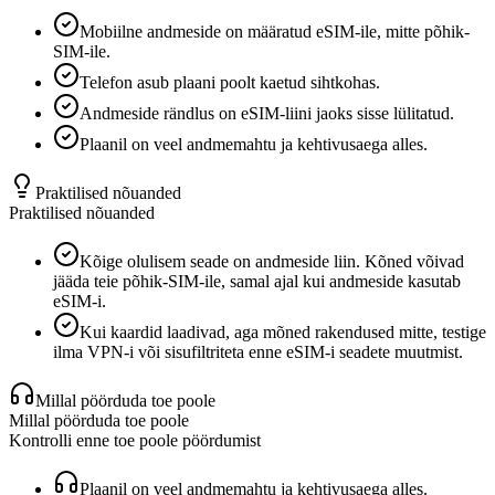
Mobiilne andmeside on määratud eSIM-ile, mitte põhik-
SIM-ile.
Telefon asub plaani poolt kaetud sihtkohas.
Andmeside rändlus on eSIM-liini jaoks sisse lülitatud.
Plaanil on veel andmemahtu ja kehtivusaega alles.
Praktilised nõuanded
Praktilised nõuanded
Kõige olulisem seade on andmeside liin. Kõned võivad
jääda teie põhik-SIM-ile, samal ajal kui andmeside kasutab
eSIM-i.
Kui kaardid laadivad, aga mõned rakendused mitte, testige
ilma VPN-i või sisufiltriteta enne eSIM-i seadete muutmist.
Millal pöörduda toe poole
Millal pöörduda toe poole
Kontrolli enne toe poole pöördumist
Plaanil on veel andmemahtu ja kehtivusaega alles.