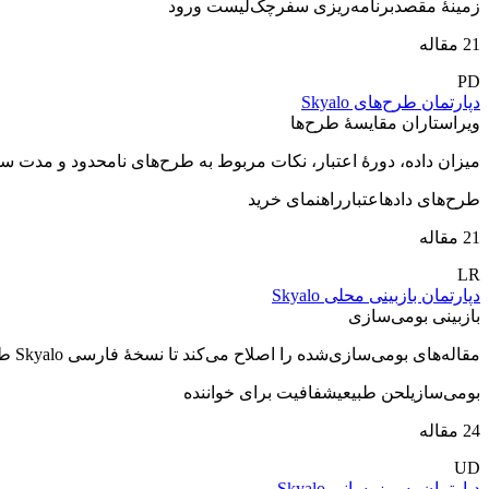
زمینهٔ مقصد
برنامه‌ریزی سفر
چک‌لیست ورود
21 مقاله
PD
دپارتمان طرح‌های Skyalo
ویراستاران مقایسهٔ طرح‌ها
میزان داده، دورهٔ اعتبار، نکات مربوط به طرح‌های نامحدود و مدت سفر
طرح‌های داده
اعتبار
راهنمای خرید
21 مقاله
LR
دپارتمان بازبینی محلی Skyalo
بازبینی بومی‌سازی
مقاله‌های بومی‌سازی‌شده را اصلاح می‌کند تا نسخهٔ فارسی Skyalo طبیعی خوانده شود، از اصطلاحات آشنا استفاده کند و به پرسش‌ها به زبان خواننده پاسخ دهد.
بومی‌سازی
لحن طبیعی
شفافیت برای خواننده
24 مقاله
UD
دپارتمان به‌روزرسانی Skyalo