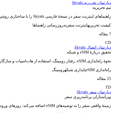
دپارتمان تحریریه Skyalo
تیم تحریریه
راهنماهای اینترنت سفر در نسخهٔ فارسی Skyalo را با ساختاری روشن، جزئیات بررسی‌شده و به‌روزرسانی‌های به‌موقع شکل می‌دهد.
کیفیت تحریریه
اینترنت سفر
به‌روزرسانی راهنماها
7 مقاله
CD
دپارتمان اتصال Skyalo
تحقیق دربارهٔ eSIM و شبکه
نحوهٔ راه‌اندازی eSIM، رفتار رومینگ، استفاده از هات‌اسپات و سازگاری دستگاه را برای نسخهٔ فارسی Skyalo توضیح می‌دهد.
راه‌اندازی eSIM
پایداری شبکه
رومینگ
25 مقاله
TD
دپارتمان سفر Skyalo
ویراستاران برنامه‌ریزی سفر
زمینهٔ واقعی سفر را به توصیه‌های eSIM اضافه می‌کند: روزهای ورود، مسیرها، نقشه‌ها، پیام‌رسانی و نیازهای روزمرهٔ سفر.