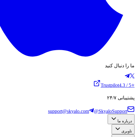
ما را دنبال کنید
Trustpilot
4.3
/ 5
⭐
پشتیبانی ۲۴/۷
support@skyalo.com
@SkyaloSupport
درباره ما
ناوبری