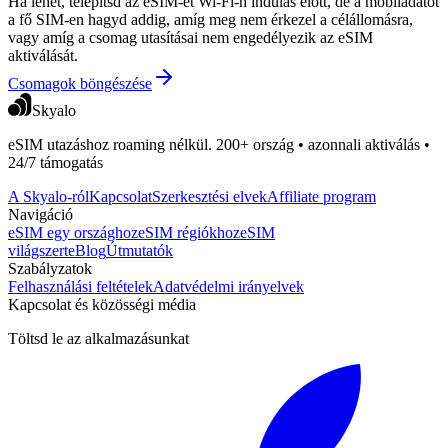
Ha lehet, telepítsd az eSIM-et Wi‑Fi-n indulás előtt, de a mobiladatot
a fő SIM-en hagyd addig, amíg meg nem érkezel a célállomásra,
vagy amíg a csomag utasításai nem engedélyezik az eSIM
aktiválását.
Csomagok böngészése
Skyalo
eSIM utazáshoz roaming nélkül. 200+ ország • azonnali aktiválás •
24/7 támogatás
A Skyalo-ról
Kapcsolat
Szerkesztési elvek
Affiliate program
Navigáció
eSIM egy országhoz
eSIM régiókhoz
eSIM
világszerte
Blog
Útmutatók
Szabályzatok
Felhasználási feltételek
Adatvédelmi irányelvek
Kapcsolat és közösségi média
Töltsd le az alkalmazásunkat