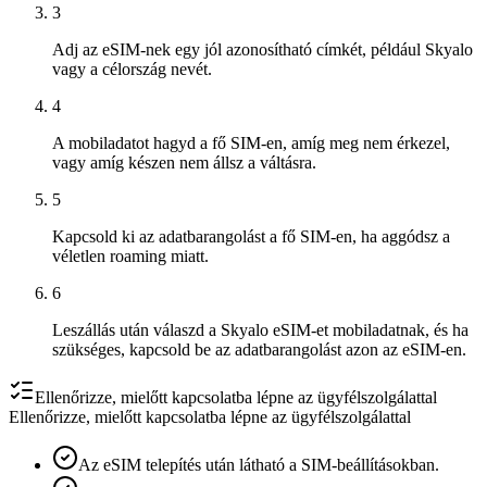
3
Adj az eSIM-nek egy jól azonosítható címkét, például Skyalo
vagy a célország nevét.
4
A mobiladatot hagyd a fő SIM-en, amíg meg nem érkezel,
vagy amíg készen nem állsz a váltásra.
5
Kapcsold ki az adatbarangolást a fő SIM-en, ha aggódsz a
véletlen roaming miatt.
6
Leszállás után válaszd a Skyalo eSIM-et mobiladatnak, és ha
szükséges, kapcsold be az adatbarangolást azon az eSIM-en.
Ellenőrizze, mielőtt kapcsolatba lépne az ügyfélszolgálattal
Ellenőrizze, mielőtt kapcsolatba lépne az ügyfélszolgálattal
Az eSIM telepítés után látható a SIM-beállításokban.