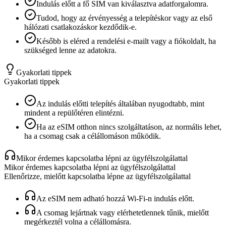
Indulás előtt a fő SIM van kiválasztva adatforgalomra.
Tudod, hogy az érvényesség a telepítéskor vagy az első
hálózati csatlakozáskor kezdődik-e.
Később is eléred a rendelési e-mailt vagy a fiókoldalt, ha
szükséged lenne az adatokra.
Gyakorlati tippek
Gyakorlati tippek
Az indulás előtti telepítés általában nyugodtabb, mint
mindent a repülőtéren elintézni.
Ha az eSIM otthon nincs szolgáltatáson, az normális lehet,
ha a csomag csak a célállomáson működik.
Mikor érdemes kapcsolatba lépni az ügyfélszolgálattal
Mikor érdemes kapcsolatba lépni az ügyfélszolgálattal
Ellenőrizze, mielőtt kapcsolatba lépne az ügyfélszolgálattal
Az eSIM nem adható hozzá Wi‑Fi-n indulás előtt.
A csomag lejártnak vagy elérhetetlennek tűnik, mielőtt
megérkeztél volna a célállomásra.