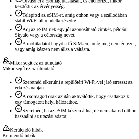
Olvasd el a csomag utasításait, és ellenőrizd, mikor
kezdődik az érvényesség.
Telepítsd az eSIM-et, amíg otthon vagy a szállodában
stabil Wi‑Fi áll rendelkezésedre.
Adj az eSIM-nek egy jól azonosítható címkét, például
Skyalo vagy a célország nevét.
A mobiladatot hagyd a fő SIM-en, amíg meg nem érkezel,
vagy amíg készen nem állsz a váltásra.
Mikor segít ez az útmutató
Mikor segít ez az útmutató
Szeretnéd elkerülni a repülőtéri Wi‑Fi-vel járó stresszt az
érkezés napján.
A csomagod csak azután aktiválódik, hogy csatlakozik
egy támogatott helyi hálózathoz.
Szeretnéd, ha az eSIM készen állna, de nem akarod otthon
használni az utazási adatot.
Kerülendő hibák
Kerülendő hibák