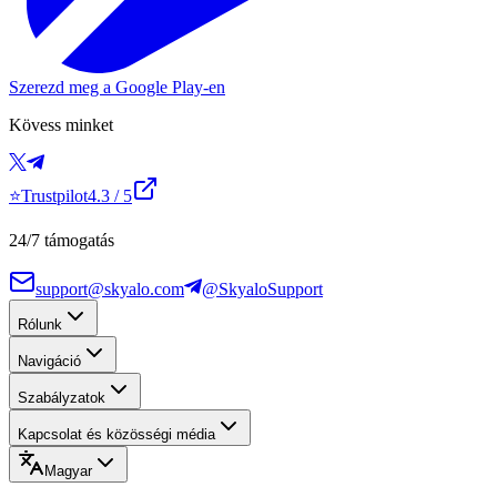
Szerezd meg a Google Play-en
Kövess minket
⭐
Trustpilot
4.3
/ 5
24/7 támogatás
support@skyalo.com
@SkyaloSupport
Rólunk
Navigáció
Szabályzatok
Kapcsolat és közösségi média
Magyar