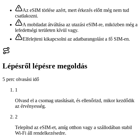
Az eSIM törlése azért, mert érkezés előtt még nem tud
csatlakozni.
A mobiladat átváltása az utazási eSIM-re, miközben még a
lefedettségi területen kívül vagy.
Elfelejteni kikapcsolni az adatbarangolást a fő SIM-en.
Lépésről lépésre megoldás
5 perc
olvasási idő
1
Olvasd el a csomag utasításait, és ellenőrizd, mikor kezdődik
az érvényesség.
2
Telepítsd az eSIM-et, amíg otthon vagy a szállodában stabil
Wi‑Fi áll rendelkezésedre.