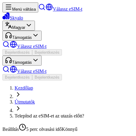
Válassz eSIM-t
Menü váltása
Skyalo
Magyar
Támogatás
Válassz eSIM-t
Bejelentkezés
Bejelentkezés
Támogatás
Válassz eSIM-t
Bejelentkezés
Bejelentkezés
Kezdőlap
Útmutatók
Telepítsd az eSIM-et az utazás előtt?
Beállítás
5 perc
olvasási idő
Könnyű