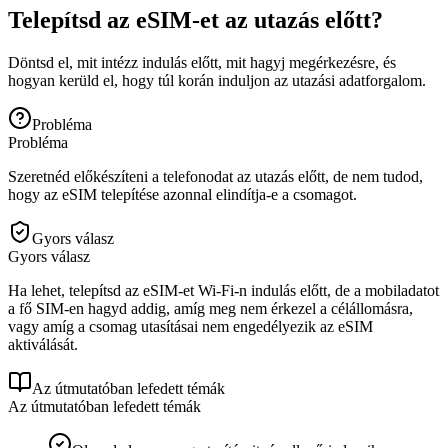
Telepítsd az eSIM-et az utazás előtt?
Döntsd el, mit intézz indulás előtt, mit hagyj megérkezésre, és
hogyan kerüld el, hogy túl korán induljon az utazási adatforgalom.
Probléma
Probléma
Szeretnéd előkészíteni a telefonodat az utazás előtt, de nem tudod,
hogy az eSIM telepítése azonnal elindítja-e a csomagot.
Gyors válasz
Gyors válasz
Ha lehet, telepítsd az eSIM-et Wi‑Fi-n indulás előtt, de a mobiladatot
a fő SIM-en hagyd addig, amíg meg nem érkezel a célállomásra,
vagy amíg a csomag utasításai nem engedélyezik az eSIM
aktiválását.
Az útmutatóban lefedett témák
Az útmutatóban lefedett témák