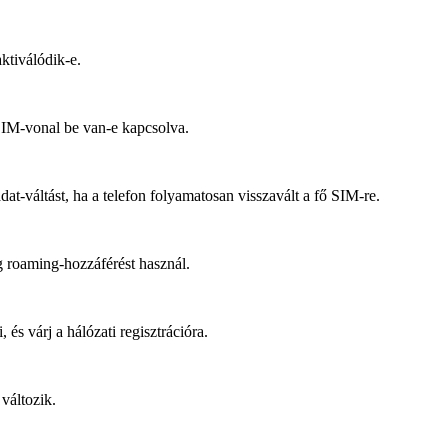
ktiválódik-e.
SIM-vonal be van-e kapcsolva.
at-váltást, ha a telefon folyamatosan visszavált a fő SIM-re.
 roaming-hozzáférést használ.
s várj a hálózati regisztrációra.
 változik.