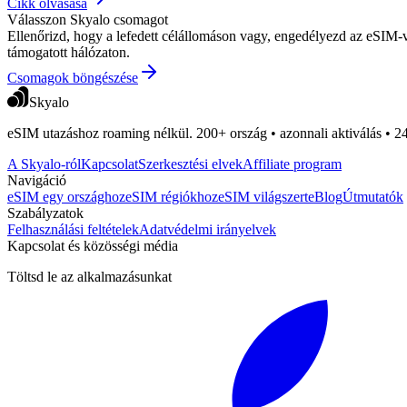
Cikk olvasása
Válasszon Skyalo csomagot
Ellenőrizd, hogy a lefedett célállomáson vagy, engedélyezd az eSIM-vo
támogatott hálózaton.
Csomagok böngészése
Skyalo
eSIM utazáshoz roaming nélkül. 200+ ország • azonnali aktiválás • 2
A Skyalo-ról
Kapcsolat
Szerkesztési elvek
Affiliate program
Navigáció
eSIM egy országhoz
eSIM régiókhoz
eSIM világszerte
Blog
Útmutatók
Szabályzatok
Felhasználási feltételek
Adatvédelmi irányelvek
Kapcsolat és közösségi média
Töltsd le az alkalmazásunkat