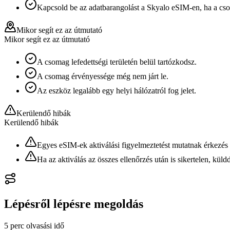
Kapcsold be az adatbarangolást a Skyalo eSIM-en, ha a cs
Mikor segít ez az útmutató
Mikor segít ez az útmutató
A csomag lefedettségi területén belül tartózkodsz.
A csomag érvényessége még nem járt le.
Az eszköz legalább egy helyi hálózatról fog jelet.
Kerülendő hibák
Kerülendő hibák
Egyes eSIM-ek aktiválási figyelmeztetést mutatnak érkezés el
Ha az aktiválás az összes ellenőrzés után is sikertelen, kül
Lépésről lépésre megoldás
5 perc
olvasási idő