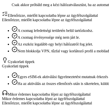
Csak akkor próbáld meg a kézi hálózatválasztást, ha az automati
Ellenőrizze, mielőtt kapcsolatba lépne az ügyfélszolgálattal
Ellenőrizze, mielőtt kapcsolatba lépne az ügyfélszolgálattal
A csomag lefedettségi területén belül tartózkodsz.
A csomag érvényessége még nem járt le.
Az eszköz legalább egy helyi hálózatról fog jelet.
Nem blokkolja VPN, tűzfal vagy korlátozó profil a mobiladat
Gyakorlati tippek
Gyakorlati tippek
Egyes eSIM-ek aktiválási figyelmeztetést mutatnak érkezés el
Ha az aktiválás az összes ellenőrzés után is sikertelen, kül
Mikor érdemes kapcsolatba lépni az ügyfélszolgálattal
Mikor érdemes kapcsolatba lépni az ügyfélszolgálattal
Ellenőrizze, mielőtt kapcsolatba lépne az ügyfélszolgálattal