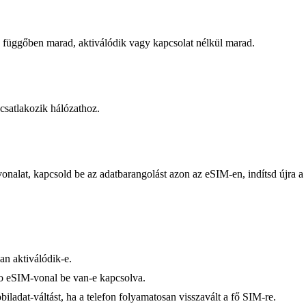
 de függőben marad, aktiválódik vagy kapcsolat nélkül marad.
csatlakozik hálózathoz.
nalat, kapcsold be az adatbarangolást azon az eSIM-en, indítsd újra a 
an aktiválódik-e.
lo eSIM-vonal be van-e kapcsolva.
iladat-váltást, ha a telefon folyamatosan visszavált a fő SIM-re.