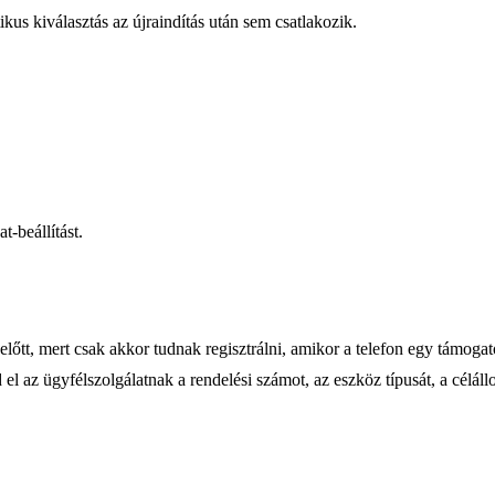
kus kiválasztás az újraindítás után sem csatlakozik.
-beállítást.
őtt, mert csak akkor tudnak regisztrálni, amikor a telefon egy támogato
dd el az ügyfélszolgálatnak a rendelési számot, az eszköz típusát, a célá