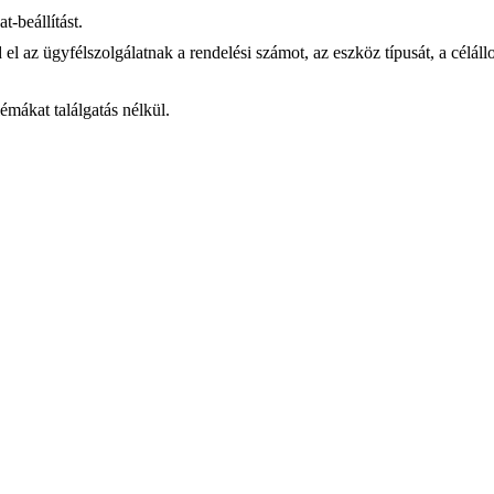
-beállítást.
dd el az ügyfélszolgálatnak a rendelési számot, az eszköz típusát, a célá
émákat találgatás nélkül.