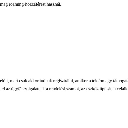
omag roaming-hozzáférést használ.
őtt, mert csak akkor tudnak regisztrálni, amikor a telefon egy támogato
dd el az ügyfélszolgálatnak a rendelési számot, az eszköz típusát, a célá