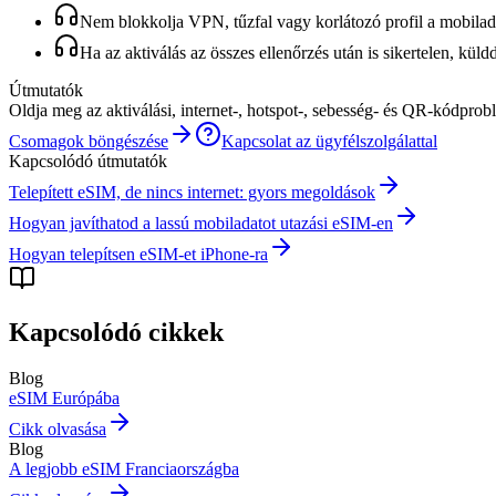
Nem blokkolja VPN, tűzfal vagy korlátozó profil a mobiladat
Ha az aktiválás az összes ellenőrzés után is sikertelen, kül
Útmutatók
Oldja meg az aktiválási, internet-, hotspot-, sebesség- és QR-kódprobl
Csomagok böngészése
Kapcsolat az ügyfélszolgálattal
Kapcsolódó útmutatók
Telepített eSIM, de nincs internet: gyors megoldások
Hogyan javíthatod a lassú mobiladatot utazási eSIM-en
Hogyan telepítsen eSIM-et iPhone-ra
Kapcsolódó cikkek
Blog
eSIM Európába
Cikk olvasása
Blog
A legjobb eSIM Franciaországba