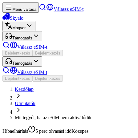
Válassz eSIM-t
Menü váltása
Skyalo
Magyar
Támogatás
Válassz eSIM-t
Bejelentkezés
Bejelentkezés
Támogatás
Válassz eSIM-t
Bejelentkezés
Bejelentkezés
Kezdőlap
Útmutatók
Mit tegyél, ha az eSIM nem aktiválódik
Hibaelhárítás
5 perc
olvasási idő
Közepes