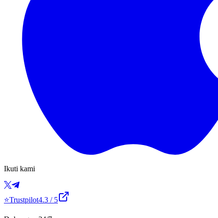
Ikuti kami
⭐
Trustpilot
4.3
/ 5