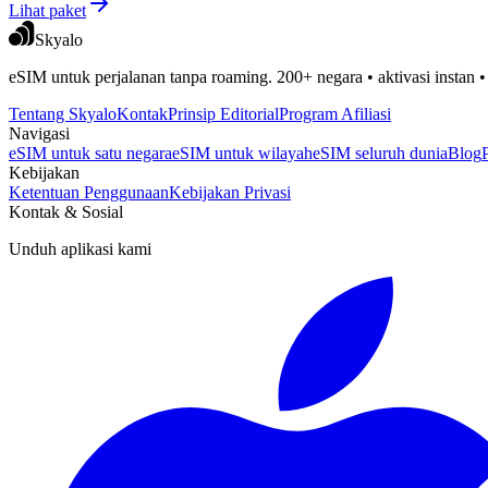
Lihat paket
Skyalo
eSIM untuk perjalanan tanpa roaming. 200+ negara • aktivasi instan 
Tentang Skyalo
Kontak
Prinsip Editorial
Program Afiliasi
Navigasi
eSIM untuk satu negara
eSIM untuk wilayah
eSIM seluruh dunia
Blog
Kebijakan
Ketentuan Penggunaan
Kebijakan Privasi
Kontak & Sosial
Unduh aplikasi kami