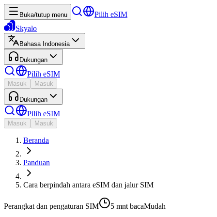
Pilih eSIM
Buka/tutup menu
Skyalo
Bahasa Indonesia
Dukungan
Pilih eSIM
Masuk
Masuk
Dukungan
Pilih eSIM
Masuk
Masuk
Beranda
Panduan
Cara berpindah antara eSIM dan jalur SIM
Perangkat dan pengaturan SIM
5 mnt
baca
Mudah