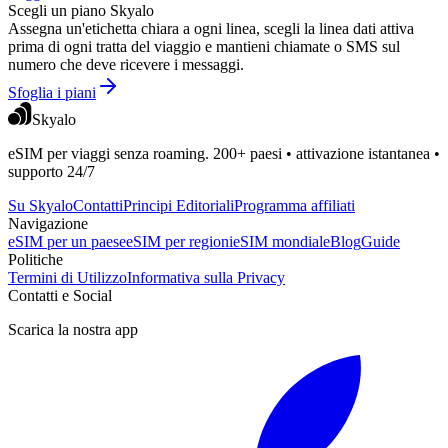
Scegli un piano Skyalo
Assegna un'etichetta chiara a ogni linea, scegli la linea dati attiva
prima di ogni tratta del viaggio e mantieni chiamate o SMS sul
numero che deve ricevere i messaggi.
Sfoglia i piani
Skyalo
eSIM per viaggi senza roaming. 200+ paesi • attivazione istantanea •
supporto 24/7
Su Skyalo
Contatti
Principi Editoriali
Programma affiliati
Navigazione
eSIM per un paese
eSIM per regioni
eSIM mondiale
Blog
Guide
Politiche
Termini di Utilizzo
Informativa sulla Privacy
Contatti e Social
Scarica la nostra app