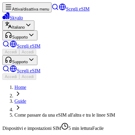
Scegli eSIM
Attiva/disattiva menu
Skyalo
Italiano
Supporto
Scegli eSIM
Accedi
Accedi
Supporto
Scegli eSIM
Accedi
Accedi
Home
Guide
Come passare da una eSIM all'altra e tra le linee SIM
Dispositivi e impostazioni SIM
5 min
lettura
Facile