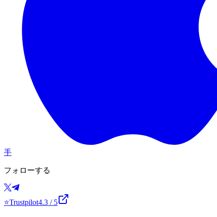
手
フォローする
⭐
Trustpilot
4.3
/ 5