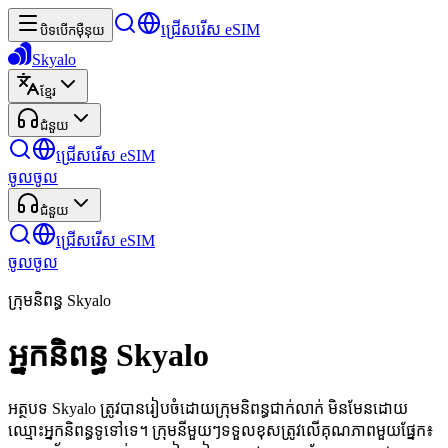
ជ្រើសរើស eSIM
បិទបើកម៉ឺនុយ
Skyalo
ខ្មែរ
ជំនួយ
ជ្រើសរើស eSIM
ចូល
ចូល
ជំនួយ
ជ្រើសរើស eSIM
ចូល
ចូល
ក្រុមនិពន្ធ Skyalo
អ្នកនិពន្ធ Skyalo
អត្ថបទ Skyalo ត្រូវបានរៀបចំដោយក្រុមនិពន្ធជាក់លាក់ មិនមែនដោយ
ឈ្មោះអ្នកនិពន្ធទូទៅទេ។ ក្រុមនីមួយៗទទួលខុសត្រូវលើគុណភាពមួយផ្នែក៖