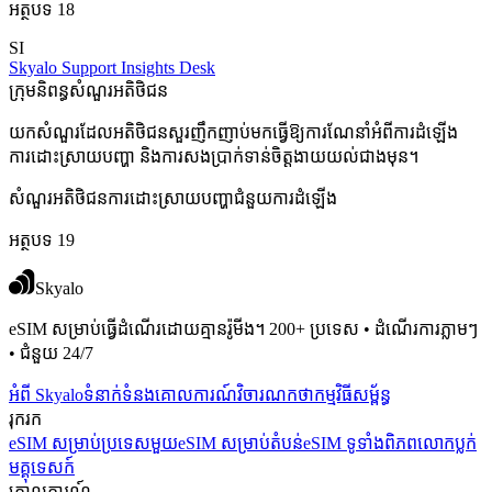
អត្ថបទ 18
SI
Skyalo Support Insights Desk
ក្រុមនិពន្ធសំណួរអតិថិជន
យកសំណួរដែលអតិថិជនសួរញឹកញាប់មកធ្វើឱ្យការណែនាំអំពីការដំឡើង
ការដោះស្រាយបញ្ហា និងការសងប្រាក់ទាន់ចិត្តងាយយល់ជាងមុន។
សំណួរអតិថិជន
ការដោះស្រាយបញ្ហា
ជំនួយការដំឡើង
អត្ថបទ 19
Skyalo
eSIM សម្រាប់ធ្វើដំណើរដោយគ្មានរ៉ូមីង។ 200+ ប្រទេស • ដំណើរការភ្លាមៗ
• ជំនួយ 24/7
អំពី Skyalo
ទំនាក់ទំនង
គោលការណ៍វិចារណកថា
កម្មវិធីសម្ព័ន្ធ
រុករក
eSIM សម្រាប់ប្រទេសមួយ
eSIM សម្រាប់តំបន់
eSIM ទូទាំងពិភពលោក
ប្លក់
មគ្គុទេសក៍
គោលការណ៍