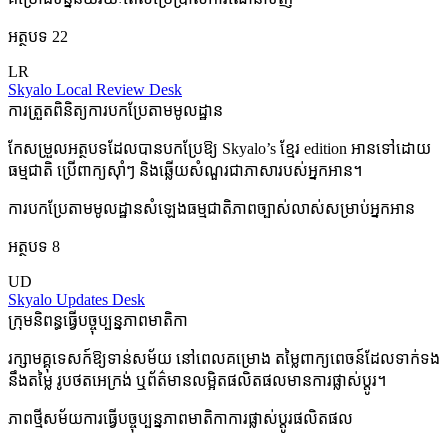
អត្ថបទ 22
LR
Skyalo Local Review Desk
ការត្រួតពិនិត្យការបកប្រែតាមមូលដ្ឋាន
កែសម្រួលអត្ថបទដែលបានបកប្រែឱ្យ Skyalo’s ខ្មែរ edition អានទៅដោយ
ធម្មជាតិ ប្រើពាក្យស៊ាំៗ និងឆ្លើយសំណួរជាភាសារបស់អ្នកអាន។
ការបកប្រែតាមមូលដ្ឋាន
សំឡេងធម្មជាតិ
ភាពច្បាស់លាស់សម្រាប់អ្នកអាន
អត្ថបទ 8
UD
Skyalo Updates Desk
ក្រុមនិពន្ធធ្វើបច្ចុប្បន្នភាពមាតិកា
រក្សាមគ្គុទេសក៍ឱ្យទាន់សម័យ នៅពេលគម្រោង តម្លៃពាក្យពេចន៍ដែលទាក់ទង
នឹងតម្លៃ រូបថតអេក្រង់ ឬព័ត៌មានលម្អិតផលិតផលមានការផ្លាស់ប្តូរ។
ភាពថ្មីសម័យ
ការធ្វើបច្ចុប្បន្នភាពមាតិកា
ការផ្លាស់ប្តូរផលិតផល