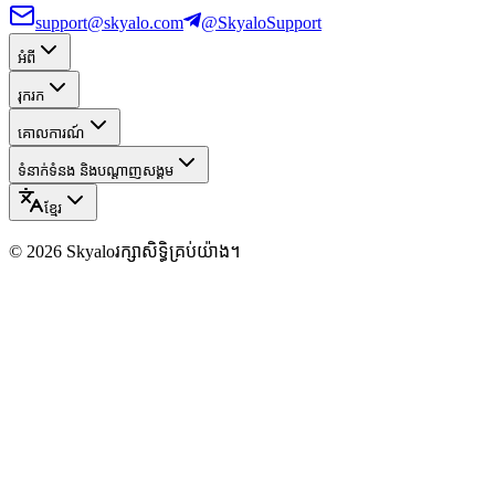
support@skyalo.com
@SkyaloSupport
អំពី
រុករក
គោលការណ៍
ទំនាក់ទំនង និងបណ្ដាញសង្គម
ខ្មែរ
©
2026
Skyalo
រក្សាសិទ្ធិគ្រប់យ៉ាង។