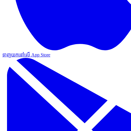
ទាញយកនៅលើ App Store