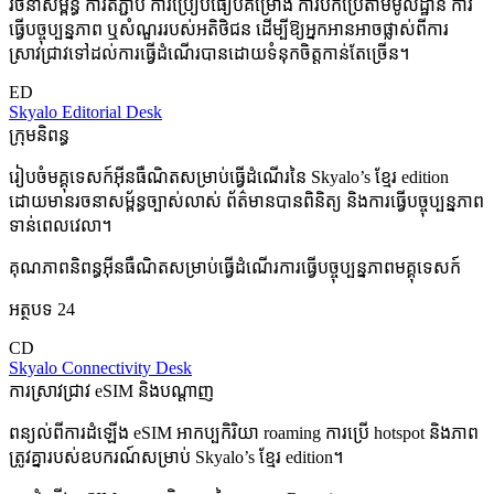
រចនាសម្ព័ន្ធ ការតភ្ជាប់ ការប្រៀបធៀបគម្រោង ការបកប្រែតាមមូលដ្ឋាន ការ
ធ្វើបច្ចុប្បន្នភាព ឬសំណួររបស់អតិថិជន ដើម្បីឱ្យអ្នកអានអាចផ្លាស់ពីការ
ស្រាវជ្រាវទៅដល់ការធ្វើដំណើរបានដោយទំនុកចិត្តកាន់តែច្រើន។
ED
Skyalo Editorial Desk
ក្រុមនិពន្ធ
រៀបចំមគ្គុទេសក៍អ៊ីនធឺណិតសម្រាប់ធ្វើដំណើរនៃ Skyalo’s ខ្មែរ edition
ដោយមានរចនាសម្ព័ន្ធច្បាស់លាស់ ព័ត៌មានបានពិនិត្យ និងការធ្វើបច្ចុប្បន្នភាព
ទាន់ពេលវេលា។
គុណភាពនិពន្ធ
អ៊ីនធឺណិតសម្រាប់ធ្វើដំណើរ
ការធ្វើបច្ចុប្បន្នភាពមគ្គុទេសក៍
អត្ថបទ 24
CD
Skyalo Connectivity Desk
ការស្រាវជ្រាវ eSIM និងបណ្តាញ
ពន្យល់ពីការដំឡើង eSIM អាកប្បកិរិយា roaming ការប្រើ hotspot និងភាព
ត្រូវគ្នារបស់ឧបករណ៍សម្រាប់ Skyalo’s ខ្មែរ edition។