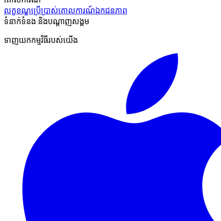
លក្ខខណ្ឌប្រើប្រាស់
គោលការណ៍ឯកជនភាព
ទំនាក់ទំនង និងបណ្ដាញសង្គម
ទាញយកកម្មវិធីរបស់យើង