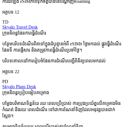
ការដំឡើង eSIM
ភាពទុកចិត្តបាននៃបណ្តាញ
Roaming
អត្ថបទ 12
TD
Skyalo Travel Desk
ក្រុមនិពន្ធផែនការធ្វើដំណើរ
បន្ថែមបរិបទដំណើរពិតទៅក្នុងដំបូន្មានអំពី eSIM៖ ថ្ងៃមកដល់ ផ្លូវធ្វើដំណើរ
ផែនទី ការផ្ញើសារ និងតម្រូវការធ្វើដំណើរប្រចាំថ្ងៃ។
បរិបទគោលដៅ
ការរៀបចំផែនការដំណើរ
បញ្ជីពិនិត្យពេលមកដល់
អត្ថបទ 22
PD
Skyalo Plans Desk
ក្រុមនិពន្ធប្រៀបធៀបគម្រោង
បម្លែងបរិមាណទិន្នន័យ រយៈពេលប្រើប្រាស់ ការប្រុងប្រយ័ត្នលើគម្រោងមិន
កំណត់ និងរយៈពេលដំណើរ ទៅជាការណែនាំទិញដែលអនុវត្តបានជាក់
ស្តែង។
គម្រោងទិន្នន័យ
រយៈពេលប្រើប្រាស់
ការណែនាំទិញ