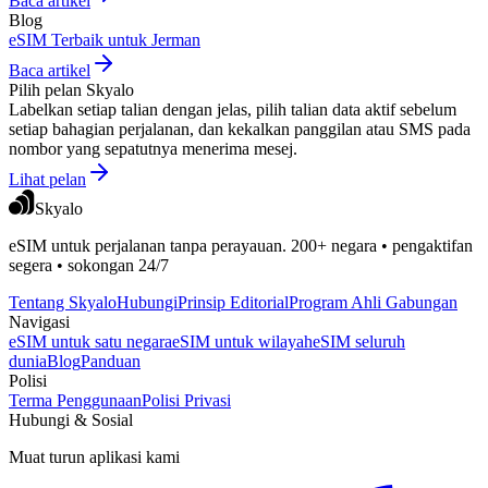
Baca artikel
Blog
eSIM Terbaik untuk Jerman
Baca artikel
Pilih pelan Skyalo
Labelkan setiap talian dengan jelas, pilih talian data aktif sebelum
setiap bahagian perjalanan, dan kekalkan panggilan atau SMS pada
nombor yang sepatutnya menerima mesej.
Lihat pelan
Skyalo
eSIM untuk perjalanan tanpa perayauan. 200+ negara • pengaktifan
segera • sokongan 24/7
Tentang Skyalo
Hubungi
Prinsip Editorial
Program Ahli Gabungan
Navigasi
eSIM untuk satu negara
eSIM untuk wilayah
eSIM seluruh
dunia
Blog
Panduan
Polisi
Terma Penggunaan
Polisi Privasi
Hubungi & Sosial
Muat turun aplikasi kami