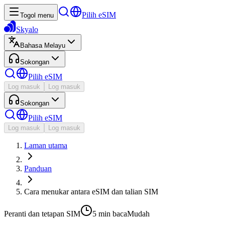
Pilih eSIM
Togol menu
Skyalo
Bahasa Melayu
Sokongan
Pilih eSIM
Log masuk
Log masuk
Sokongan
Pilih eSIM
Log masuk
Log masuk
Laman utama
Panduan
Cara menukar antara eSIM dan talian SIM
Peranti dan tetapan SIM
5 min
baca
Mudah