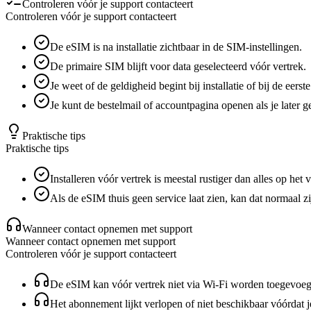
Controleren vóór je support contacteert
Controleren vóór je support contacteert
De eSIM is na installatie zichtbaar in de SIM-instellingen.
De primaire SIM blijft voor data geselecteerd vóór vertrek.
Je weet of de geldigheid begint bij installatie of bij de eers
Je kunt de bestelmail of accountpagina openen als je later 
Praktische tips
Praktische tips
Installeren vóór vertrek is meestal rustiger dan alles op het 
Als de eSIM thuis geen service laat zien, kan dat normaal 
Wanneer contact opnemen met support
Wanneer contact opnemen met support
Controleren vóór je support contacteert
De eSIM kan vóór vertrek niet via Wi-Fi worden toegevoeg
Het abonnement lijkt verlopen of niet beschikbaar vóórdat