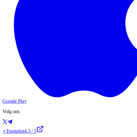
Google Play
Volg ons
⭐
Trustpilot
4.3
/ 5