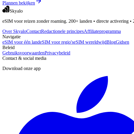
Plannen bekijken
Skyalo
eSIM voor reizen zonder roaming. 200+ landen • directe activering • 
Over Skyalo
Contact
Redactionele principes
Affiliateprogramma
Navigatie
eSIM voor één land
eSIM voor regio's
eSIM wereldwijd
Blog
Gidsen
Beleid
Gebruiksvoorwaarden
Privacybeleid
Contact & social media
Download onze app