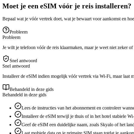
Moet je een eSIM vóór je reis installeren?
Bepaal wat je vóór vertrek doet, wat je bewaart voor aankomst en hoe 
Probleem
Probleem
Je wilt je telefoon vóór de reis klaarmaken, maar je weet niet zeker o
Snel antwoord
Snel antwoord
Installeer de eSIM indien mogelijk vóór vertrek via Wi-Fi, maar laat 
Behandeld in deze gids
Behandeld in deze gids
Lees de instructies van het abonnement en controleer wanne
Installeer de eSIM terwijl je thuis of in het hotel stabiele Wi
Geef de eSIM een duidelijke naam, zoals Skyalo of het la
Laat mobiele data op je primaire SIM staan totdat je aankom