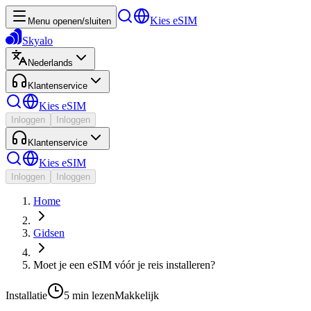
Kies eSIM
Menu openen/sluiten
Skyalo
Nederlands
Klantenservice
Kies eSIM
Inloggen
Inloggen
Klantenservice
Kies eSIM
Inloggen
Inloggen
Home
Gidsen
Moet je een eSIM vóór je reis installeren?
Installatie
5 min
lezen
Makkelijk