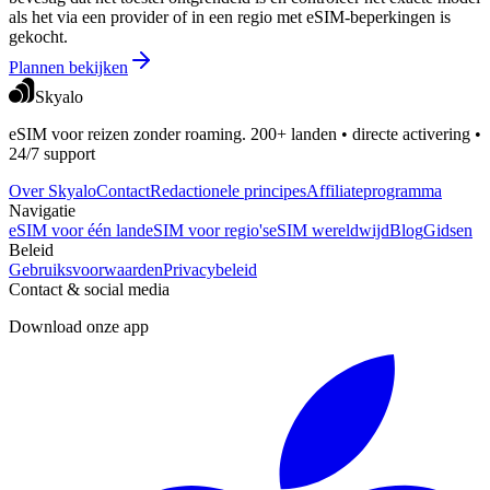
als het via een provider of in een regio met eSIM-beperkingen is
gekocht.
Plannen bekijken
Skyalo
eSIM voor reizen zonder roaming. 200+ landen • directe activering •
24/7 support
Over Skyalo
Contact
Redactionele principes
Affiliateprogramma
Navigatie
eSIM voor één land
eSIM voor regio's
eSIM wereldwijd
Blog
Gidsen
Beleid
Gebruiksvoorwaarden
Privacybeleid
Contact & social media
Download onze app