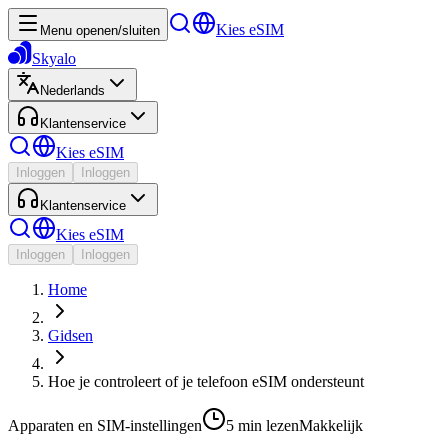
Kies eSIM
Menu openen/sluiten
Skyalo
Nederlands
Klantenservice
Kies eSIM
Inloggen
Inloggen
Klantenservice
Kies eSIM
Inloggen
Inloggen
Home
Gidsen
Hoe je controleert of je telefoon eSIM ondersteunt
Apparaten en SIM-instellingen
5 min
lezen
Makkelijk