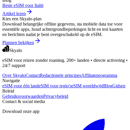
Blog
Beste eSIM voor Italië
Artikel lezen
Kies een Skyalo-plan
Download belangrijke offline gegevens, sta mobiele data toe voor
essentiële apps, houd achtergrondbeperkingen licht en test kaarten
en berichten nadat je bent overgeschakeld op de eSIM.
Plannen bekijken
Skyalo
eSIM voor reizen zonder roaming. 200+ landen • directe activering •
24/7 support
Over Skyalo
Contact
Redactionele principes
Affiliateprogramma
Navigatie
eSIM voor één land
eSIM voor regio's
eSIM wereldwijd
Blog
Gidsen
Beleid
Gebruiksvoorwaarden
Privacybeleid
Contact & social media
Download onze app