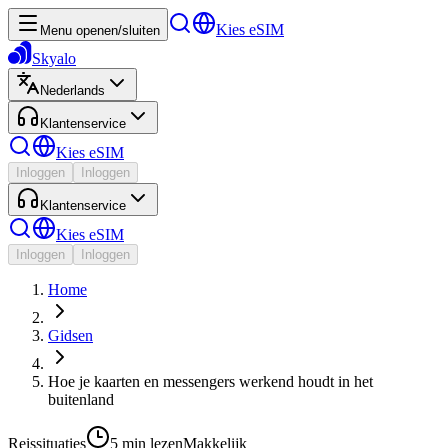
Kies eSIM
Menu openen/sluiten
Skyalo
Nederlands
Klantenservice
Kies eSIM
Inloggen
Inloggen
Klantenservice
Kies eSIM
Inloggen
Inloggen
Home
Gidsen
Hoe je kaarten en messengers werkend houdt in het
buitenland
Reissituaties
5 min
lezen
Makkelijk