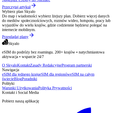
Przeczytaj artykuł
Wybierz plan Skyalo
Do map i wiadomości wybierz lżejszy plan. Dobierz więcej danych
do mediów społecznościowych, rozmów wideo, hotspotu, pracy lub
wyjazdów do wielu krajów, gdzie codziennie będziesz polegać na
internecie mobilnym.
Przeglądaj plany
Skyalo
eSIM do podróży bez roamingu. 200+ krajów • natychmiastowa
aktywacja • wsparcie 24/7
O Skyalo
Kontakt
Zasady Redakcyjne
Program partnerski
Nawigacja
eSIM dla jednego kraju
eSIM dla regionów
eSIM na całym
świecie
Blog
Poradniki
Polityki
Warunki Użytkowania
Polityka Prywatności
Kontakt i Social Media
Pobierz naszą aplikację