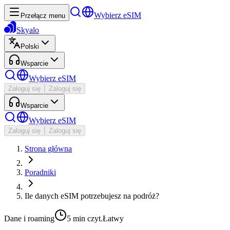
Wybierz eSIM
Przełącz menu
Skyalo
Polski
Wsparcie
Wybierz eSIM
Zaloguj się
Zaloguj się
Wsparcie
Wybierz eSIM
Zaloguj się
Zaloguj się
Strona główna
Poradniki
Ile danych eSIM potrzebujesz na podróż?
Dane i roaming
5 min
czyt.
Łatwy