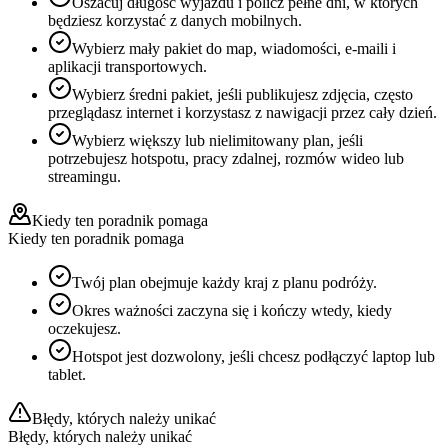
Oszacuj długość wyjazdu i policz pełne dni, w których
będziesz korzystać z danych mobilnych.
Wybierz mały pakiet do map, wiadomości, e-maili i
aplikacji transportowych.
Wybierz średni pakiet, jeśli publikujesz zdjęcia, często
przeglądasz internet i korzystasz z nawigacji przez cały dzień.
Wybierz większy lub nielimitowany plan, jeśli
potrzebujesz hotspotu, pracy zdalnej, rozmów wideo lub
streamingu.
Kiedy ten poradnik pomaga
Kiedy ten poradnik pomaga
Twój plan obejmuje każdy kraj z planu podróży.
Okres ważności zaczyna się i kończy wtedy, kiedy
oczekujesz.
Hotspot jest dozwolony, jeśli chcesz podłączyć laptop lub
tablet.
Błędy, których należy unikać
Błędy, których należy unikać