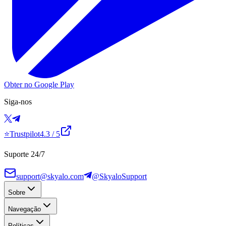
Obter no Google Play
Siga-nos
⭐
Trustpilot
4.3
/ 5
Suporte 24/7
support@skyalo.com
@SkyaloSupport
Sobre
Navegação
Políticas