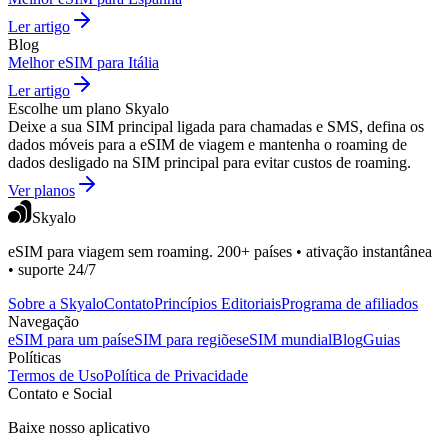
Ler artigo
Blog
Melhor eSIM para Itália
Ler artigo
Escolhe um plano Skyalo
Deixe a sua SIM principal ligada para chamadas e SMS, defina os
dados móveis para a eSIM de viagem e mantenha o roaming de
dados desligado na SIM principal para evitar custos de roaming.
Ver planos
Skyalo
eSIM para viagem sem roaming. 200+ países • ativação instantânea
• suporte 24/7
Sobre a Skyalo
Contato
Princípios Editoriais
Programa de afiliados
Navegação
eSIM para um país
eSIM para regiões
eSIM mundial
Blog
Guias
Políticas
Termos de Uso
Política de Privacidade
Contato e Social
Baixe nosso aplicativo