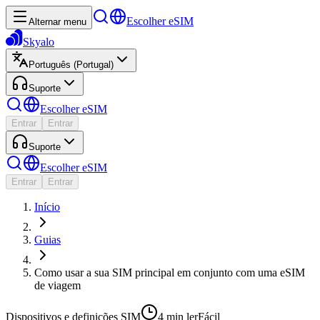
Escolher eSIM
Alternar menu
Skyalo
Português (Portugal)
Suporte
Escolher eSIM
Entrar
Entrar
Suporte
Escolher eSIM
Entrar
Entrar
Início
Guias
Como usar a sua SIM principal em conjunto com uma eSIM
de viagem
Dispositivos e definições SIM
4 min
ler
Fácil