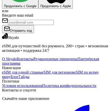
Продолжить с Google
Продолжить с Apple
или
Введите ваш email
Отправить код
Skyalo
eSIM для путешествий без роуминга. 200+ стран • мгновенная
активация • поддержка 24/7
О Skyalo
Контакты
Редакционные принципы
Партнёрская
программа
Навигация
eSIM для одной страны
eSIM для регионов
eSIM по всему
миру
Блог
Гайды
Политики
Условия использования
Политика конфиденциальности
Контакты и соцсети
Скачайте наше приложение