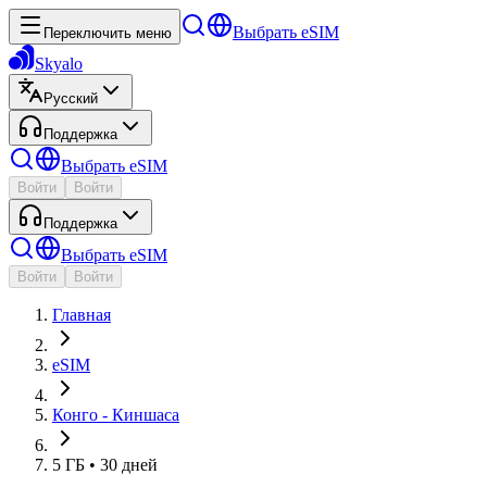
Выбрать eSIM
Переключить меню
Skyalo
Русский
Поддержка
Выбрать eSIM
Войти
Войти
Поддержка
Выбрать eSIM
Войти
Войти
Главная
eSIM
Конго - Киншаса
5 ГБ • 30 дней