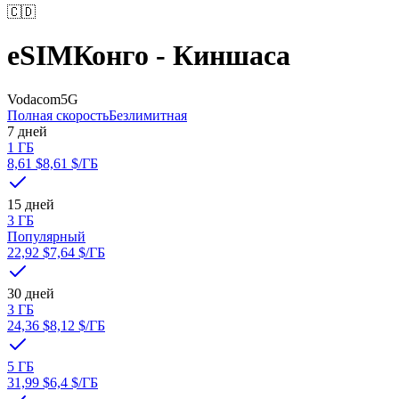
🇨🇩
eSIM
Конго - Киншаса
Vodacom
5G
Полная скорость
Безлимитная
7 дней
1 ГБ
8,61 $
8,61 $
/ГБ
15 дней
3 ГБ
Популярный
22,92 $
7,64 $
/ГБ
30 дней
3 ГБ
24,36 $
8,12 $
/ГБ
5 ГБ
31,99 $
6,4 $
/ГБ