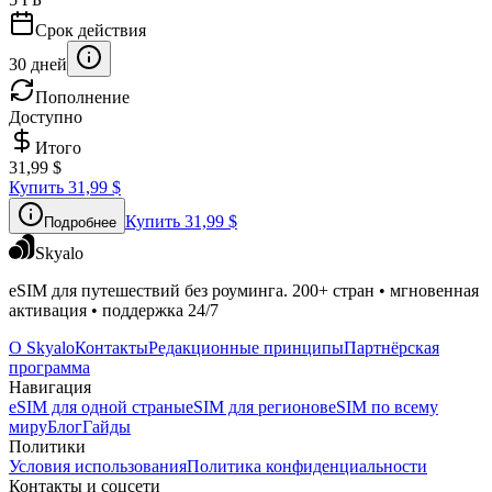
Срок действия
30 дней
Пополнение
Доступно
Итого
31,99 $
Купить
31,99 $
Купить
31,99 $
Подробнее
Skyalo
eSIM для путешествий без роуминга. 200+ стран • мгновенная
активация • поддержка 24/7
О Skyalo
Контакты
Редакционные принципы
Партнёрская
программа
Навигация
eSIM для одной страны
eSIM для регионов
eSIM по всему
миру
Блог
Гайды
Политики
Условия использования
Политика конфиденциальности
Контакты и соцсети