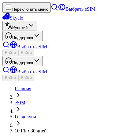
Выбрать eSIM
Переключить меню
Skyalo
Русский
Поддержка
Выбрать eSIM
Войти
Войти
Поддержка
Выбрать eSIM
Войти
Войти
Главная
eSIM
Гваделупа
10 ГБ • 30 дней