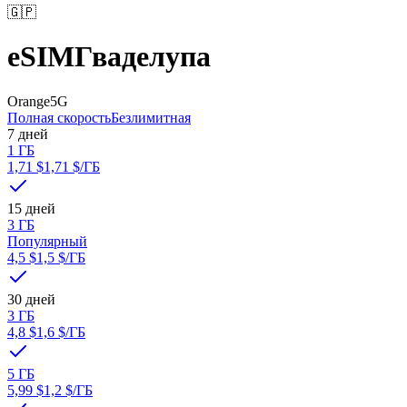
🇬🇵
eSIM
Гваделупа
Orange
5G
Полная скорость
Безлимитная
7 дней
1 ГБ
1,71 $
1,71 $
/ГБ
15 дней
3 ГБ
Популярный
4,5 $
1,5 $
/ГБ
30 дней
3 ГБ
4,8 $
1,6 $
/ГБ
5 ГБ
5,99 $
1,2 $
/ГБ