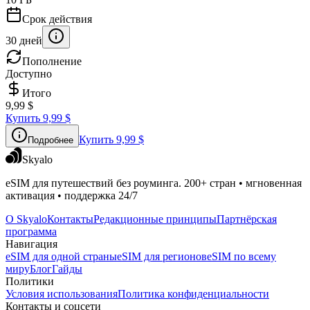
Срок действия
30 дней
Пополнение
Доступно
Итого
9,99 $
Купить
9,99 $
Купить
9,99 $
Подробнее
Skyalo
eSIM для путешествий без роуминга. 200+ стран • мгновенная
активация • поддержка 24/7
О Skyalo
Контакты
Редакционные принципы
Партнёрская
программа
Навигация
eSIM для одной страны
eSIM для регионов
eSIM по всему
миру
Блог
Гайды
Политики
Условия использования
Политика конфиденциальности
Контакты и соцсети