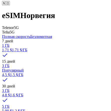
🇳🇴
eSIM
Норвегия
Telenor
5G
Telia
5G
Полная скорость
Безлимитная
7 дней
1 ГБ
1,71 $
1,71 $
/ГБ
15 дней
3 ГБ
Популярный
4,5 $
1,5 $
/ГБ
30 дней
3 ГБ
4,8 $
1,6 $
/ГБ
5 ГБ
5,99 $
1,2 $
/ГБ