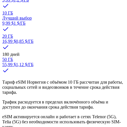
10 ГБ
Лучший выбор
9,99 $
1 $
/ГБ
20 ГБ
16,99 $
0,85 $
/ГБ
180 дней
50 ГБ
55,99 $
1,12 $
/ГБ
Тариф eSIM Норвегия с объёмом 10 ГБ рассчитан для работы,
социальных сетей и видеозвонков в течение срока действия
тарифа.
Трафик расходуется в пределах включённого объёма и
доступен до окончания срока действия тарифа.
eSIM активируется онлайн и работает в сетях Telenor (5G),
Telia (5G) без необходимости использовать физическую SIM-
карту.