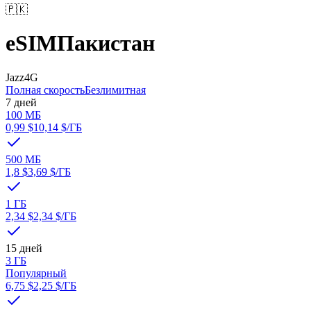
🇵🇰
eSIM
Пакистан
Jazz
4G
Полная скорость
Безлимитная
7 дней
100 МБ
0,99 $
10,14 $
/ГБ
500 МБ
1,8 $
3,69 $
/ГБ
1 ГБ
2,34 $
2,34 $
/ГБ
15 дней
3 ГБ
Популярный
6,75 $
2,25 $
/ГБ