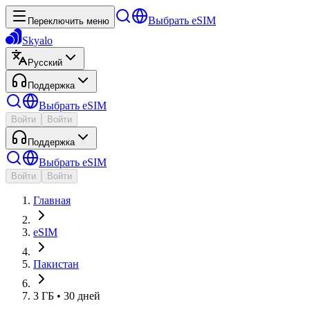
Выбрать eSIM
Переключить меню
Skyalo
Русский
Поддержка
Выбрать eSIM
Войти
Войти
Поддержка
Выбрать eSIM
Войти
Войти
Главная
eSIM
Пакистан
3 ГБ • 30 дней