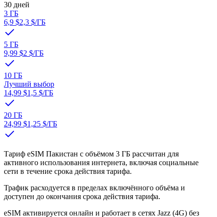
30 дней
3 ГБ
6,9 $
2,3 $
/ГБ
5 ГБ
9,99 $
2 $
/ГБ
10 ГБ
Лучший выбор
14,99 $
1,5 $
/ГБ
20 ГБ
24,99 $
1,25 $
/ГБ
Тариф eSIM Пакистан с объёмом 3 ГБ рассчитан для
активного использования интернета, включая социальные
сети в течение срока действия тарифа.
Трафик расходуется в пределах включённого объёма и
доступен до окончания срока действия тарифа.
eSIM активируется онлайн и работает в сетях Jazz (4G) без