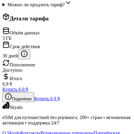
Можно ли продлить тариф?
Детали тарифа
Объём данных
3 ГБ
Срок действия
30 дней
Пополнение
Доступно
Итого
6,9 $
Купить
6,9 $
Купить
6,9 $
Подробнее
Skyalo
eSIM для путешествий без роуминга. 200+ стран • мгновенная
активация • поддержка 24/7
О Skyalo
Контакты
Редакционные принципы
Партнёрская