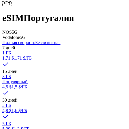
🇵🇹
eSIM
Португалия
NOS
5G
Vodafone
5G
Полная скорость
Безлимитная
7 дней
1 ГБ
1,71 $
1,71 $
/ГБ
15 дней
3 ГБ
Популярный
4,5 $
1,5 $
/ГБ
30 дней
3 ГБ
4,8 $
1,6 $
/ГБ
5 ГБ
5,99 $
1,2 $
/ГБ