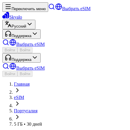
Выбрать eSIM
Переключить меню
Skyalo
Русский
Поддержка
Выбрать eSIM
Войти
Войти
Поддержка
Выбрать eSIM
Войти
Войти
Главная
eSIM
Португалия
5 ГБ • 30 дней