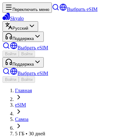
Выбрать eSIM
Переключить меню
Skyalo
Русский
Поддержка
Выбрать eSIM
Войти
Войти
Поддержка
Выбрать eSIM
Войти
Войти
Главная
eSIM
Самоа
5 ГБ • 30 дней