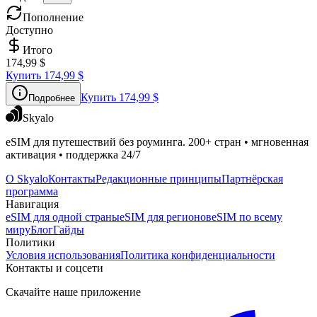
Пополнение
Доступно
Итого
174,99 $
Купить
174,99 $
Купить
174,99 $
Подробнее
Skyalo
eSIM для путешествий без роуминга. 200+ стран • мгновенная
активация • поддержка 24/7
О Skyalo
Контакты
Редакционные принципы
Партнёрская
программа
Навигация
eSIM для одной страны
eSIM для регионов
eSIM по всему
миру
Блог
Гайды
Политики
Условия использования
Политика конфиденциальности
Контакты и соцсети
Скачайте наше приложение