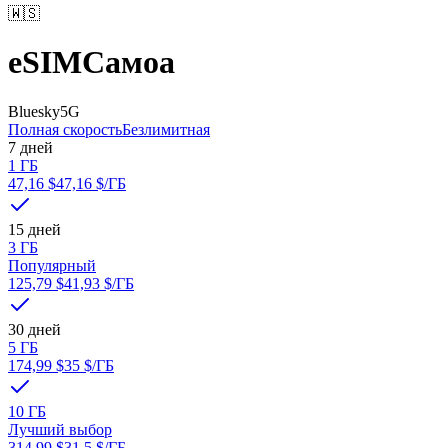
🇼🇸
eSIM
Самоа
Bluesky
5G
Полная скорость
Безлимитная
7 дней
1 ГБ
47,16 $
47,16 $
/ГБ
15 дней
3 ГБ
Популярный
125,79 $
41,93 $
/ГБ
30 дней
5 ГБ
174,99 $
35 $
/ГБ
10 ГБ
Лучший выбор
314,99 $
31,5 $
/ГБ