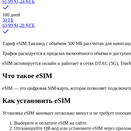
61,99 $
1,24 $
/ГБ
180 дней
50 ГБ
63,99 $
1,28 $
/ГБ
Тариф eSIM Таиланд с объёмом 500 МБ рассчитан для навигаци
Трафик расходуется в пределах включённого объёма и доступен
eSIM активируется онлайн и работает в сетях DTAC (5G), True
Что такое eSIM
eSIM — это цифровая SIM-карта, которая позволяет подключать
Как установить eSIM
Установка eSIM занимает несколько минут и не требует посещен
Выберите и оплатите eSIM на сайте.
Отсканируйте QR-код или установите eSIM через прилож