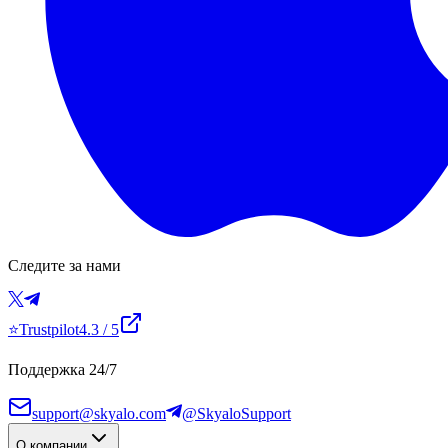
Следите за нами
⭐
Trustpilot
4.3
/ 5
Поддержка 24/7
support@skyalo.com
@SkyaloSupport
О компании