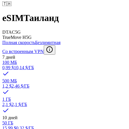
🇹🇭
eSIM
Таиланд
DTAC
5G
TrueMove H
5G
Полная скорость
Безлимитная
Со встроенным VPN
7 дней
100 МБ
0,99 $
10,14 $
/ГБ
500 МБ
1,2 $
2,46 $
/ГБ
1 ГБ
2,1 $
2,1 $
/ГБ
10 дней
50 ГБ
15,99 $
0,32 $
/ГБ