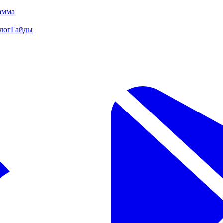
амма
лог
Гайды