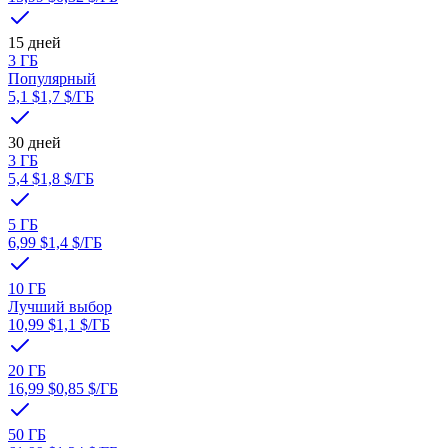
15 дней
3 ГБ
Популярный
5,1 $
1,7 $
/ГБ
30 дней
3 ГБ
5,4 $
1,8 $
/ГБ
5 ГБ
6,99 $
1,4 $
/ГБ
10 ГБ
Лучший выбор
10,99 $
1,1 $
/ГБ
20 ГБ
16,99 $
0,85 $
/ГБ
50 ГБ