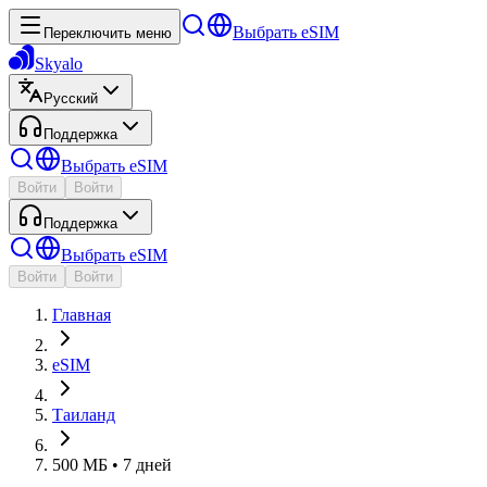
Выбрать eSIM
Переключить меню
Skyalo
Русский
Поддержка
Выбрать eSIM
Войти
Войти
Поддержка
Выбрать eSIM
Войти
Войти
Главная
eSIM
Таиланд
500 МБ • 7 дней