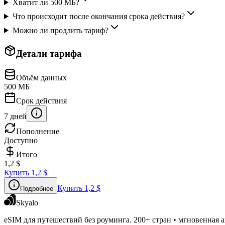
Хватит ли 500 МБ?
Что происходит после окончания срока действия?
Можно ли продлить тариф?
Детали тарифа
Объём данных
500 МБ
Срок действия
7 дней
Пополнение
Доступно
Итого
1,2 $
Купить
1,2 $
Купить
1,2 $
Подробнее
Skyalo
eSIM для путешествий без роуминга. 200+ стран • мгновенная а