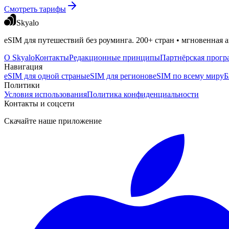
Смотреть тарифы
Skyalo
eSIM для путешествий без роуминга. 200+ стран • мгновенная а
О Skyalo
Контакты
Редакционные принципы
Партнёрская прогр
Навигация
eSIM для одной страны
eSIM для регионов
eSIM по всему миру
Б
Политики
Условия использования
Политика конфиденциальности
Контакты и соцсети
Скачайте наше приложение