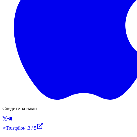
Следите за нами
⭐
Trustpilot
4.3
/ 5