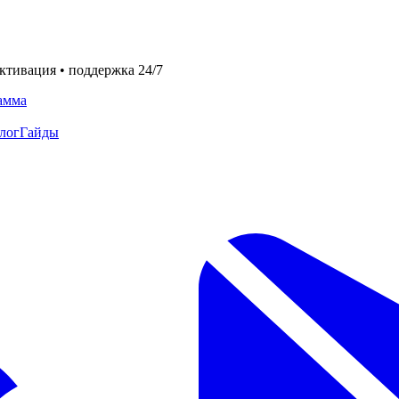
ктивация • поддержка 24/7
амма
лог
Гайды