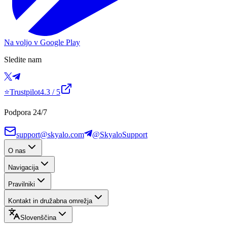
Na voljo v Google Play
Sledite nam
⭐
Trustpilot
4.3
/ 5
Podpora 24/7
support@skyalo.com
@SkyaloSupport
O nas
Navigacija
Pravilniki
Kontakt in družabna omrežja
Slovenščina