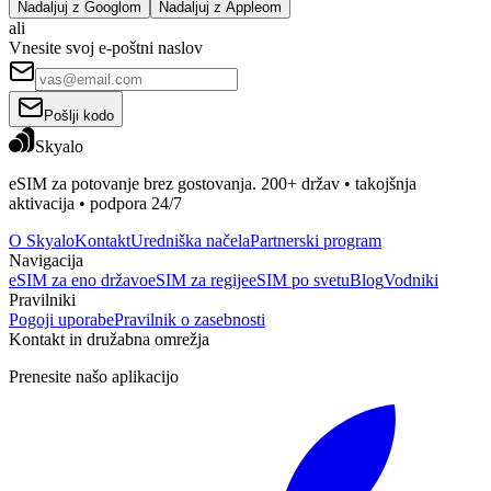
Nadaljuj z Googlom
Nadaljuj z Appleom
ali
Vnesite svoj e-poštni naslov
Pošlji kodo
Skyalo
eSIM za potovanje brez gostovanja. 200+ držav • takojšnja
aktivacija • podpora 24/7
O Skyalo
Kontakt
Uredniška načela
Partnerski program
Navigacija
eSIM za eno državo
eSIM za regije
eSIM po svetu
Blog
Vodniki
Pravilniki
Pogoji uporabe
Pravilnik o zasebnosti
Kontakt in družabna omrežja
Prenesite našo aplikacijo