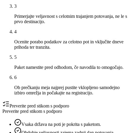
3
Primerjajte veljavnost s celotnim trajanjem potovanja, ne le s
prvo destinacijo.
4
Ocenite porabo podatkov za celotno pot in vključite dneve
prihoda ter tranzita.
5
Paket namestite pred odhodom, če navodila to omogočajo.
6
Ob prečkanju meja najprej pustite vklopljeno samodejno
izbiro omrežja in počakajte na registracijo.
Preverite pred stikom s podporo
Preverite pred stikom s podporo
Vsaka država na poti je pokrita s paketom.
Obdobje veljavnosti zajema zadnji dan potovanja.