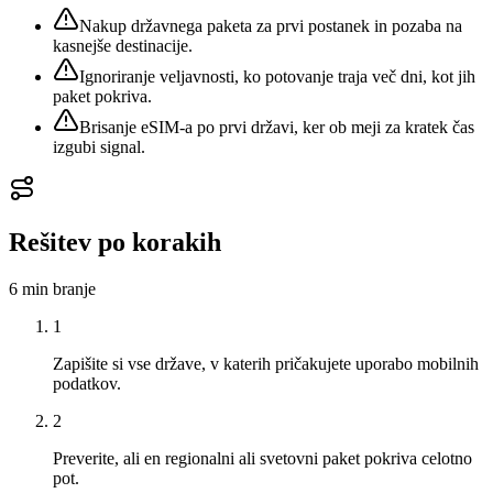
Nakup državnega paketa za prvi postanek in pozaba na
kasnejše destinacije.
Ignoriranje veljavnosti, ko potovanje traja več dni, kot jih
paket pokriva.
Brisanje eSIM-a po prvi državi, ker ob meji za kratek čas
izgubi signal.
Rešitev po korakih
6 min
branje
1
Zapišite si vse države, v katerih pričakujete uporabo mobilnih
podatkov.
2
Preverite, ali en regionalni ali svetovni paket pokriva celotno
pot.