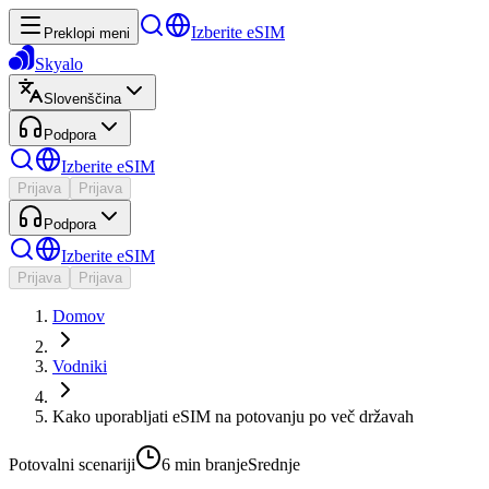
Izberite eSIM
Preklopi meni
Skyalo
Slovenščina
Podpora
Izberite eSIM
Prijava
Prijava
Podpora
Izberite eSIM
Prijava
Prijava
Domov
Vodniki
Kako uporabljati eSIM na potovanju po več državah
Potovalni scenariji
6 min
branje
Srednje