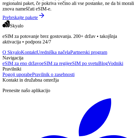
regionalni paket, če pokriva večino ali vse postanke, ne da bi morali
znova nameščati eSIM-e.
Prebrskajte pakete
Skyalo
eSIM za potovanje brez gostovanja. 200+ držav • takojšnja
aktivacija • podpora 24/7
O Skyalo
Kontakt
Uredniška načela
Partnerski program
Navigacija
eSIM za eno državo
eSIM za regije
eSIM po svetu
Blog
Vodniki
Pravilniki
Pogoji uporabe
Pravilnik o zasebnosti
Kontakt in družabna omrežja
Prenesite našo aplikacijo