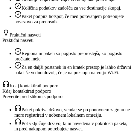
Količina podatkov zadošča za vse destinacije skupaj.
Paket podpira hotspot, če med potovanjem potrebujete
povezavo za prenosnik.
Praktični nasveti
Praktični nasveti
Regionalni paketi so pogosto preprostejši, ko pogosto
prečkate meje.
Za en daljši postanek in en kratek prestop je lahko državni
paket še vedno dovolj, če je na prestopu na voljo Wi‑Fi.
Kdaj kontaktirati podporo
Kdaj kontaktirati podporo
Preverite pred stikom s podporo
Paket pokriva državo, vendar se po ponovnem zagonu ne
more registrirati v nobenem lokalnem omrežju.
Pot vključuje državo, ki ni navedena v pokritosti paketa,
in pred nakupom potrebujete nasvet.