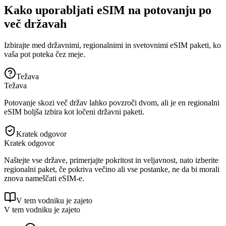
Kako uporabljati eSIM na potovanju po
več državah
Izbirajte med državnimi, regionalnimi in svetovnimi eSIM paketi, ko
vaša pot poteka čez meje.
Težava
Težava
Potovanje skozi več držav lahko povzroči dvom, ali je en regionalni
eSIM boljša izbira kot ločeni državni paketi.
Kratek odgovor
Kratek odgovor
Naštejte vse države, primerjajte pokritost in veljavnost, nato izberite
regionalni paket, če pokriva večino ali vse postanke, ne da bi morali
znova nameščati eSIM-e.
V tem vodniku je zajeto
V tem vodniku je zajeto