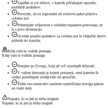
Zapišite si vse države, v katerih pričakujete uporabo
mobilnih podatkov.
Preverite, ali en regionalni ali svetovni paket pokriva
celotno pot.
Primerjajte veljavnost s celotnim trajanjem potovanja, ne
le s prvo destinacijo.
Ocenite porabo podatkov za celotno pot in vključite dneve
prihoda ter tranzita.
Kdaj vam ta vodnik pomaga
Kdaj vam ta vodnik pomaga
Potujete po Evropi, Aziji ali več sosednjih državah.
V vašem itinerarju je kratek postanek, med katerim še
vedno potrebujete zemljevide ali sporočila.
Želite eno nastavitev namesto nameščanja novega paketa
na vsaki meji.
Napake, ki se jim je treba izogniti
Napake, ki se jim je treba izogniti