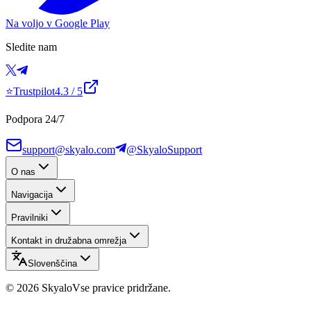
Na voljo v Google Play
Sledite nam
⭐
Trustpilot
4.3
/ 5
Podpora 24/7
support@skyalo.com
@SkyaloSupport
O nas
Navigacija
Pravilniki
Kontakt in družabna omrežja
Slovenščina
©
2026
Skyalo
Vse pravice pridržane.