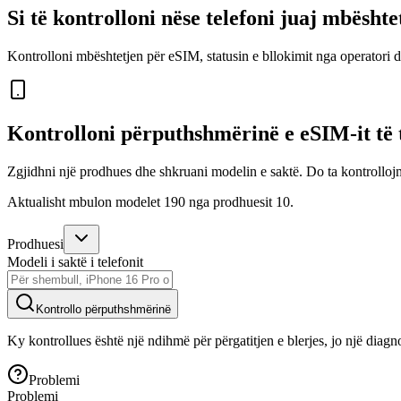
Si të kontrolloni nëse telefoni juaj mbësht
Kontrolloni mbështetjen për eSIM, statusin e bllokimit nga operatori dh
Kontrolloni përputhshmërinë e eSIM-it të t
Zgjidhni një prodhues dhe shkruani modelin e saktë. Do ta kontrolloj
Aktualisht mbulon modelet 190 nga prodhuesit 10.
Prodhuesi
Modeli i saktë i telefonit
Kontrollo përputhshmërinë
Ky kontrollues është një ndihmë për përgatitjen e blerjes, jo një diag
Problemi
Problemi