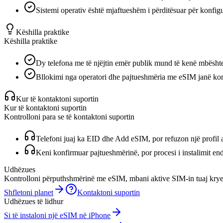
Sistemi operativ është mjaftueshëm i përditësuar për konfi
Këshilla praktike
Këshilla praktike
Dy telefona me të njëjtin emër publik mund të kenë mbështet
Bllokimi nga operatori dhe pajtueshmëria me eSIM janë kontr
Kur të kontaktoni suportin
Kur të kontaktoni suportin
Kontrolloni para se të kontaktoni suportin
Telefoni juaj ka EID dhe Add eSIM, por refuzon një profil a
Keni konfirmuar pajtueshmërinë, por procesi i instalimit en
Udhëzues
Kontrolloni përputhshmërinë me eSIM, mbani aktive SIM-in tuaj kryes
Shfletoni planet
Kontaktoni suportin
Udhëzues të lidhur
Si të instaloni një eSIM në iPhone