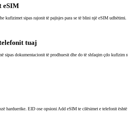
et eSIM
e kufizimet sipas rajonit të pajisjes para se të blini një eSIM udhëtimi.
elefonit tuaj
më sipas dokumentacionit të prodhuesit dhe do të shfaqim çdo kufizim r
nozë harduerike. EID ose opsioni Add eSIM te cilësimet e telefonit është