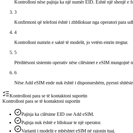
Kontrolloni nëse pajisja ka një numër EID. Është një shenjë e 
3
Konfirmoni që telefoni është i zhbllokuar nga operatori para ud
4
Kontrolloni numrin e saktë të modelit, jo vetëm emrin tregtar.
5
Përditësoni sistemin operativ nëse cilësimet e eSIM mungojnë në
6
Nëse Add eSIM ende nuk është i disponueshëm, pyesni shitësin e
Kontrolloni para se të kontaktoni suportin
Kontrolloni para se të kontaktoni suportin
Pajisja ka cilësime EID ose Add eSIM.
Pajisja nuk është e bllokuar te një operator.
Varianti i modelit e mbështet eSIM në rajonin tuaj.