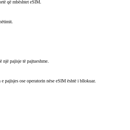
fortë që mbështet eSIM.
hëtimit.
 një pajisje të pajtueshme.
 pajisjes ose operatorin nëse eSIM është i bllokuar.