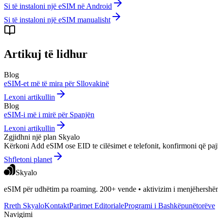
Si të instaloni një eSIM në Android
Si të instaloni një eSIM manualisht
Artikuj të lidhur
Blog
eSIM-et më të mira për Sllovakinë
Lexoni artikullin
Blog
eSIM-i më i mirë për Spanjën
Lexoni artikullin
Zgjidhni një plan Skyalo
Kërkoni Add eSIM ose EID te cilësimet e telefonit, konfirmoni që paji
Shfletoni planet
Skyalo
eSIM për udhëtim pa roaming. 200+ vende • aktivizim i menjëhershëm
Rreth Skyalo
Kontakt
Parimet Editoriale
Programi i Bashkëpunëtorëve
Navigimi