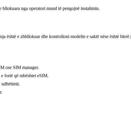
 e bllokuara nga operatori mund të pengojnë instalimin.
sja është e zhbllokuar dhe kontrolloni modelin e saktë nëse është blerë
SIM ose SIM manager.
ë e fortë që mbështet eSIM.
 udhëtimit.
r.