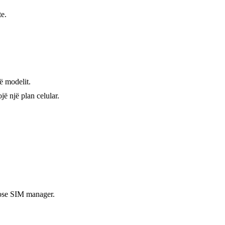
te.
të modelit.
jë një plan celular.
 ose SIM manager.