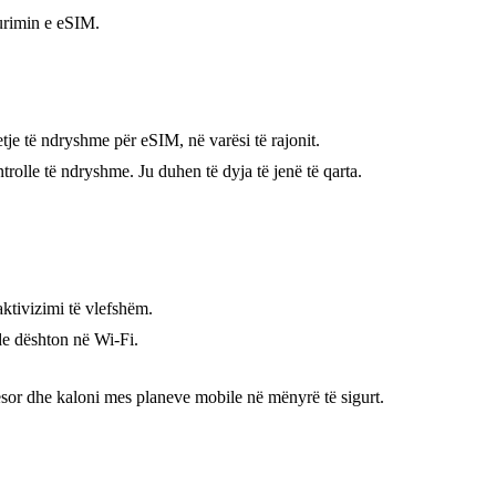
gurimin e eSIM.
je të ndryshme për eSIM, në varësi të rajonit.
olle të ndryshme. Ju duhen të dyja të jenë të qarta.
ktivizimi të vlefshëm.
de dështon në Wi-Fi.
or dhe kaloni mes planeve mobile në mënyrë të sigurt.