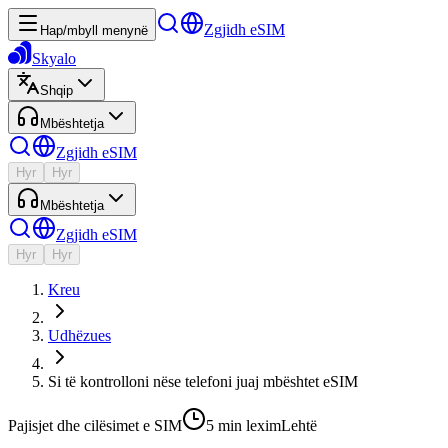
Zgjidh eSIM
Hap/mbyll menynë
Skyalo
Shqip
Mbështetja
Zgjidh eSIM
Hyr
Hyr
Mbështetja
Zgjidh eSIM
Hyr
Hyr
Kreu
Udhëzues
Si të kontrolloni nëse telefoni juaj mbështet eSIM
Pajisjet dhe cilësimet e SIM
5 min
lexim
Lehtë