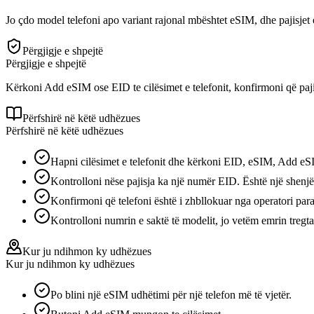
Jo çdo model telefoni apo variant rajonal mbështet eSIM, dhe pajisjet
Përgjigje e shpejtë
Përgjigje e shpejtë
Kërkoni Add eSIM ose EID te cilësimet e telefonit, konfirmoni që paji
Përfshirë në këtë udhëzues
Përfshirë në këtë udhëzues
Hapni cilësimet e telefonit dhe kërkoni EID, eSIM, Add e
Kontrolloni nëse pajisja ka një numër EID. Është një shenj
Konfirmoni që telefoni është i zhbllokuar nga operatori para
Kontrolloni numrin e saktë të modelit, jo vetëm emrin tregta
Kur ju ndihmon ky udhëzues
Kur ju ndihmon ky udhëzues
Po blini një eSIM udhëtimi për një telefon më të vjetër.