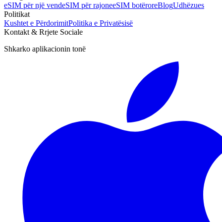
eSIM për një vend
eSIM për rajone
eSIM botërore
Blog
Udhëzues
Politikat
Kushtet e Përdorimit
Politika e Privatësisë
Kontakt & Rrjete Sociale
Shkarko aplikacionin tonë