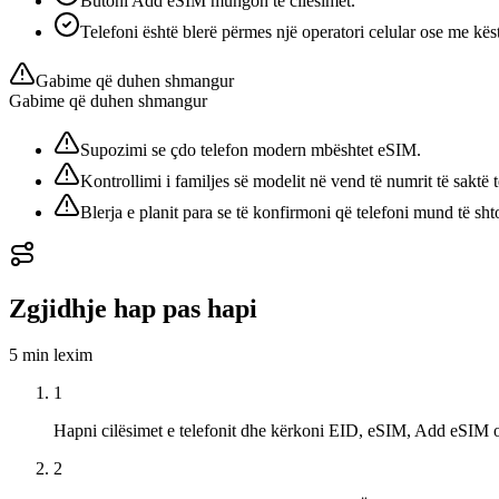
Butoni Add eSIM mungon te cilësimet.
Telefoni është blerë përmes një operatori celular ose me kës
Gabime që duhen shmangur
Gabime që duhen shmangur
Supozimi se çdo telefon modern mbështet eSIM.
Kontrollimi i familjes së modelit në vend të numrit të saktë 
Blerja e planit para se të konfirmoni që telefoni mund të shto
Zgjidhje hap pas hapi
5 min
lexim
1
Hapni cilësimet e telefonit dhe kërkoni EID, eSIM, Add eSIM
2