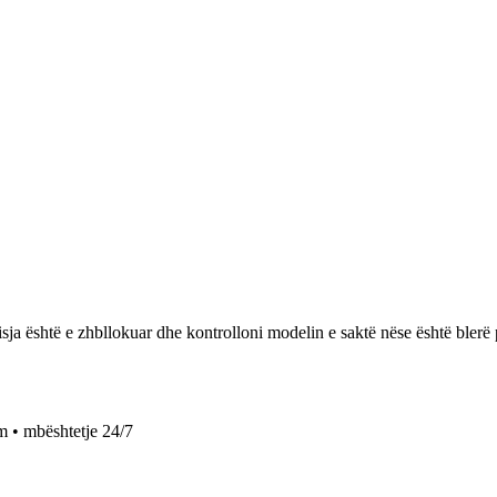
sja është e zhbllokuar dhe kontrolloni modelin e saktë nëse është blerë
 • mbështetje 24/7