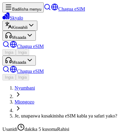
Chagua eSIM
Badilisha menyu
Skyalo
Kiswahili
Msaada
Chagua eSIM
Ingia
Ingia
Msaada
Chagua eSIM
Ingia
Ingia
Nyumbani
Miongozo
Je, unapaswa kusakinisha eSIM kabla ya safari yako?
Usanidi
dakika 5
kusoma
Rahisi