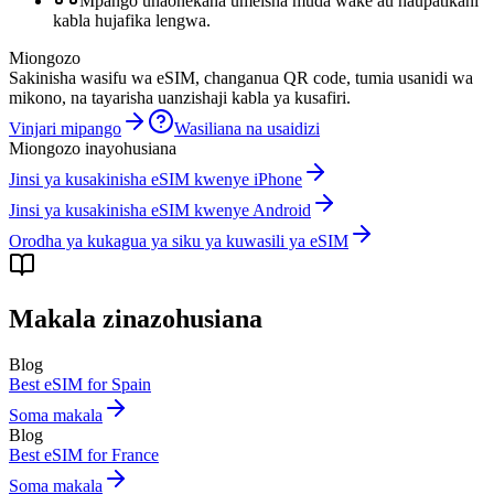
Mpango unaonekana umeisha muda wake au haupatikani
kabla hujafika lengwa.
Miongozo
Sakinisha wasifu wa eSIM, changanua QR code, tumia usanidi wa
mikono, na tayarisha uanzishaji kabla ya kusafiri.
Vinjari mipango
Wasiliana na usaidizi
Miongozo inayohusiana
Jinsi ya kusakinisha eSIM kwenye iPhone
Jinsi ya kusakinisha eSIM kwenye Android
Orodha ya kukagua ya siku ya kuwasili ya eSIM
Makala zinazohusiana
Blog
Best eSIM for Spain
Soma makala
Blog
Best eSIM for France
Soma makala