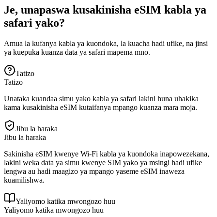
Je, unapaswa kusakinisha eSIM kabla ya
safari yako?
Amua la kufanya kabla ya kuondoka, la kuacha hadi ufike, na jinsi
ya kuepuka kuanza data ya safari mapema mno.
Tatizo
Tatizo
Unataka kuandaa simu yako kabla ya safari lakini huna uhakika
kama kusakinisha eSIM kutaifanya mpango kuanza mara moja.
Jibu la haraka
Jibu la haraka
Sakinisha eSIM kwenye Wi-Fi kabla ya kuondoka inapowezekana,
lakini weka data ya simu kwenye SIM yako ya msingi hadi ufike
lengwa au hadi maagizo ya mpango yaseme eSIM inaweza
kuamilishwa.
Yaliyomo katika mwongozo huu
Yaliyomo katika mwongozo huu