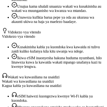
Unajua kama uhalali unaanza wakati wa kusakinisha au
wakati wa muunganisho wa kwanza wa mtandao.
Unaweza kufikia barua pepe ya oda au ukurasa wa
akaunti ukiwa na haja ya maelezo baadaye.
Vidokezo vya vitendo
Vidokezo vya vitendo
Kusakinisha kabla ya kuondoka kwa kawaida ni tulivu
zaidi kuliko kufanya kila kitu uwanja wa ndege.
Ikiwa eSIM inaonyesha hakuna huduma nyumbani, hilo
linaweza kuwa la kawaida wakati mpango unafanya kazi tu
kwenye lengwa.
Wakati wa kuwasiliana na usaidizi
Wakati wa kuwasiliana na usaidizi
Kagua kabla ya kuwasiliana na usaidizi
eSIM haiwezi kuongezwa kwenye Wi-Fi kabla ya
kuondoka.