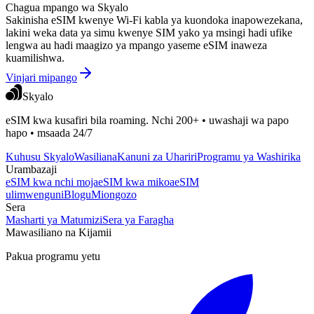
Chagua mpango wa Skyalo
Sakinisha eSIM kwenye Wi-Fi kabla ya kuondoka inapowezekana,
lakini weka data ya simu kwenye SIM yako ya msingi hadi ufike
lengwa au hadi maagizo ya mpango yaseme eSIM inaweza
kuamilishwa.
Vinjari mipango
Skyalo
eSIM kwa kusafiri bila roaming. Nchi 200+ • uwashaji wa papo
hapo • msaada 24/7
Kuhusu Skyalo
Wasiliana
Kanuni za Uhariri
Programu ya Washirika
Urambazaji
eSIM kwa nchi moja
eSIM kwa mikoa
eSIM
ulimwenguni
Blogu
Miongozo
Sera
Masharti ya Matumizi
Sera ya Faragha
Mawasiliano na Kijamii
Pakua programu yetu