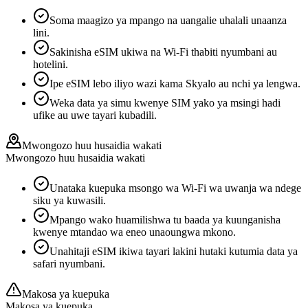
Soma maagizo ya mpango na uangalie uhalali unaanza
lini.
Sakinisha eSIM ukiwa na Wi-Fi thabiti nyumbani au
hotelini.
Ipe eSIM lebo iliyo wazi kama Skyalo au nchi ya lengwa.
Weka data ya simu kwenye SIM yako ya msingi hadi
ufike au uwe tayari kubadili.
Mwongozo huu husaidia wakati
Mwongozo huu husaidia wakati
Unataka kuepuka msongo wa Wi-Fi wa uwanja wa ndege
siku ya kuwasili.
Mpango wako huamilishwa tu baada ya kuunganisha
kwenye mtandao wa eneo unaoungwa mkono.
Unahitaji eSIM ikiwa tayari lakini hutaki kutumia data ya
safari nyumbani.
Makosa ya kuepuka
Makosa ya kuepuka