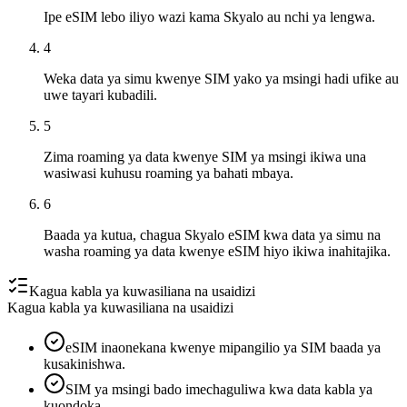
Ipe eSIM lebo iliyo wazi kama Skyalo au nchi ya lengwa.
4
Weka data ya simu kwenye SIM yako ya msingi hadi ufike au
uwe tayari kubadili.
5
Zima roaming ya data kwenye SIM ya msingi ikiwa una
wasiwasi kuhusu roaming ya bahati mbaya.
6
Baada ya kutua, chagua Skyalo eSIM kwa data ya simu na
washa roaming ya data kwenye eSIM hiyo ikiwa inahitajika.
Kagua kabla ya kuwasiliana na usaidizi
Kagua kabla ya kuwasiliana na usaidizi
eSIM inaonekana kwenye mipangilio ya SIM baada ya
kusakinishwa.
SIM ya msingi bado imechaguliwa kwa data kabla ya
kuondoka.