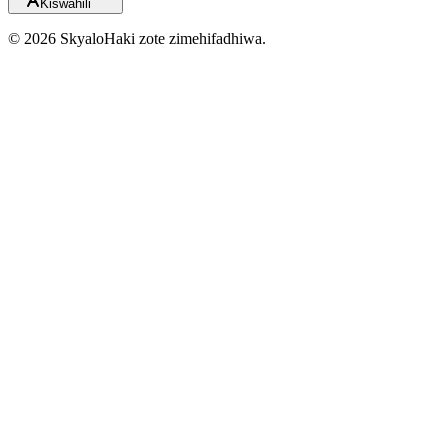
Kiswahili
©
2026
Skyalo
Haki zote zimehifadhiwa.