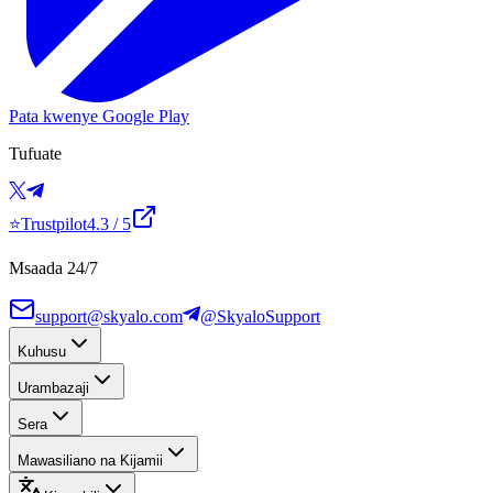
Pata kwenye Google Play
Tufuate
⭐
Trustpilot
4.3
/ 5
Msaada 24/7
support@skyalo.com
@SkyaloSupport
Kuhusu
Urambazaji
Sera
Mawasiliano na Kijamii