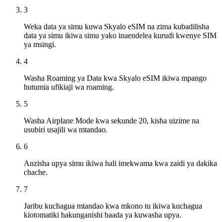
3
Weka data ya simu kuwa Skyalo eSIM na zima kubadilisha
data ya simu ikiwa simu yako inaendelea kurudi kwenye SIM
ya msingi.
4
Washa Roaming ya Data kwa Skyalo eSIM ikiwa mpango
hutumia ufikiaji wa roaming.
5
Washa Airplane Mode kwa sekunde 20, kisha uizime na
usubiri usajili wa mtandao.
6
Anzisha upya simu ikiwa hali imekwama kwa zaidi ya dakika
chache.
7
Jaribu kuchagua mtandao kwa mkono tu ikiwa kuchagua
kiotomatiki hakunganishi baada ya kuwasha upya.