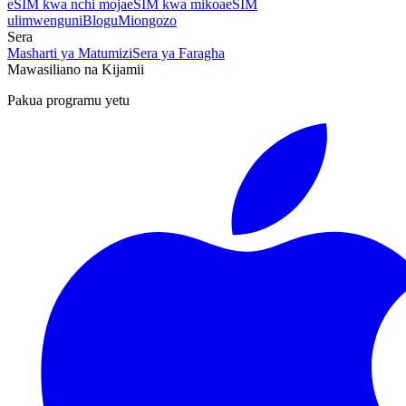
eSIM kwa nchi moja
eSIM kwa mikoa
eSIM
ulimwenguni
Blogu
Miongozo
Sera
Masharti ya Matumizi
Sera ya Faragha
Mawasiliano na Kijamii
Pakua programu yetu