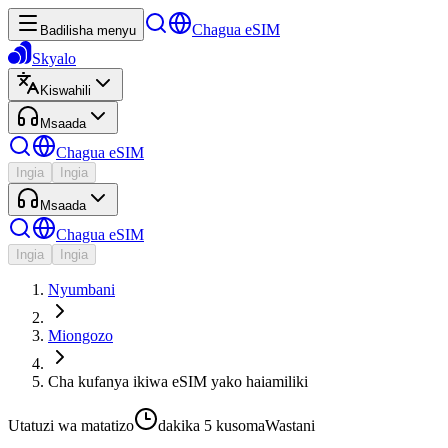
Chagua eSIM
Badilisha menyu
Skyalo
Kiswahili
Msaada
Chagua eSIM
Ingia
Ingia
Msaada
Chagua eSIM
Ingia
Ingia
Nyumbani
Miongozo
Cha kufanya ikiwa eSIM yako haiamiliki
Utatuzi wa matatizo
dakika 5
kusoma
Wastani