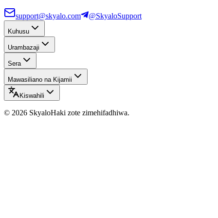
support@skyalo.com
@SkyaloSupport
Kuhusu
Urambazaji
Sera
Mawasiliano na Kijamii
Kiswahili
©
2026
Skyalo
Haki zote zimehifadhiwa.