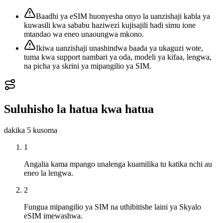
Baadhi ya eSIM huonyesha onyo la uanzishaji kabla ya
kuwasili kwa sababu haziwezi kujisajili hadi simu ione
mtandao wa eneo unaoungwa mkono.
Ikiwa uanzishaji unashindwa baada ya ukaguzi wote,
tuma kwa support nambari ya oda, modeli ya kifaa, lengwa,
na picha ya skrini ya mipangilio ya SIM.
Suluhisho la hatua kwa hatua
dakika 5
kusoma
1
Angalia kama mpango unalenga kuamilika tu katika nchi au
eneo la lengwa.
2
Fungua mipangilio ya SIM na uthibitishe laini ya Skyalo
eSIM imewashwa.