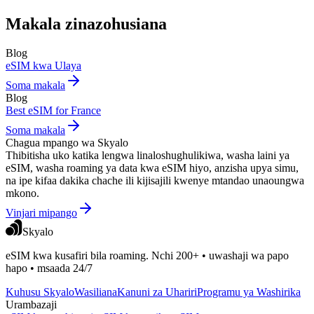
Makala zinazohusiana
Blog
eSIM kwa Ulaya
Soma makala
Blog
Best eSIM for France
Soma makala
Chagua mpango wa Skyalo
Thibitisha uko katika lengwa linaloshughulikiwa, washa laini ya
eSIM, washa roaming ya data kwa eSIM hiyo, anzisha upya simu,
na ipe kifaa dakika chache ili kijisajili kwenye mtandao unaoungwa
mkono.
Vinjari mipango
Skyalo
eSIM kwa kusafiri bila roaming. Nchi 200+ • uwashaji wa papo
hapo • msaada 24/7
Kuhusu Skyalo
Wasiliana
Kanuni za Uhariri
Programu ya Washirika
Urambazaji