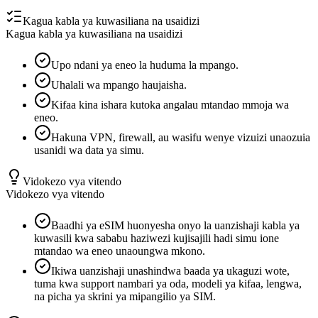
Kagua kabla ya kuwasiliana na usaidizi
Kagua kabla ya kuwasiliana na usaidizi
Upo ndani ya eneo la huduma la mpango.
Uhalali wa mpango haujaisha.
Kifaa kina ishara kutoka angalau mtandao mmoja wa
eneo.
Hakuna VPN, firewall, au wasifu wenye vizuizi unaozuia
usanidi wa data ya simu.
Vidokezo vya vitendo
Vidokezo vya vitendo
Baadhi ya eSIM huonyesha onyo la uanzishaji kabla ya
kuwasili kwa sababu haziwezi kujisajili hadi simu ione
mtandao wa eneo unaoungwa mkono.
Ikiwa uanzishaji unashindwa baada ya ukaguzi wote,
tuma kwa support nambari ya oda, modeli ya kifaa, lengwa,
na picha ya skrini ya mipangilio ya SIM.