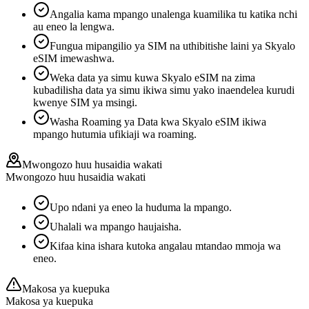
Angalia kama mpango unalenga kuamilika tu katika nchi
au eneo la lengwa.
Fungua mipangilio ya SIM na uthibitishe laini ya Skyalo
eSIM imewashwa.
Weka data ya simu kuwa Skyalo eSIM na zima
kubadilisha data ya simu ikiwa simu yako inaendelea kurudi
kwenye SIM ya msingi.
Washa Roaming ya Data kwa Skyalo eSIM ikiwa
mpango hutumia ufikiaji wa roaming.
Mwongozo huu husaidia wakati
Mwongozo huu husaidia wakati
Upo ndani ya eneo la huduma la mpango.
Uhalali wa mpango haujaisha.
Kifaa kina ishara kutoka angalau mtandao mmoja wa
eneo.
Makosa ya kuepuka
Makosa ya kuepuka