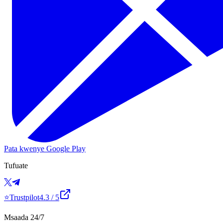
Pata kwenye Google Play
Tufuate
⭐
Trustpilot
4.3
/ 5
Msaada 24/7