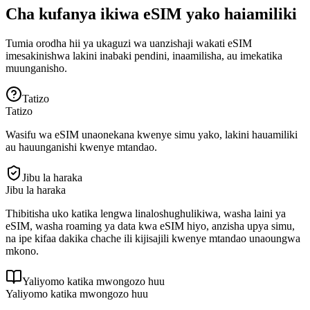
Cha kufanya ikiwa eSIM yako haiamiliki
Tumia orodha hii ya ukaguzi wa uanzishaji wakati eSIM
imesakinishwa lakini inabaki pendini, inaamilisha, au imekatika
muunganisho.
Tatizo
Tatizo
Wasifu wa eSIM unaonekana kwenye simu yako, lakini hauamiliki
au hauunganishi kwenye mtandao.
Jibu la haraka
Jibu la haraka
Thibitisha uko katika lengwa linaloshughulikiwa, washa laini ya
eSIM, washa roaming ya data kwa eSIM hiyo, anzisha upya simu,
na ipe kifaa dakika chache ili kijisajili kwenye mtandao unaoungwa
mkono.
Yaliyomo katika mwongozo huu
Yaliyomo katika mwongozo huu