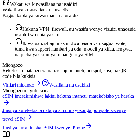
Wakati wa kuwasiliana na usaidizi
Wakati wa kuwasiliana na usaidizi
Kagua kabla ya kuwasiliana na usaidizi
Hakuna VPN, firewall, au wasifu wenye vizuizi unaozuia
usanidi wa data ya simu.
Ikiwa uanzishaji unashindwa baada ya ukaguzi wote,
tuma kwa support nambari ya oda, modeli ya kifaa, lengwa,
na picha ya skrini ya mipangilio ya SIM.
Miongozo
Rekebisha matatizo ya uanzishaji, intaneti, hotspot, kasi, na QR
code bila kukisia.
Vinjari mipango
Wasiliana na usaidizi
Miongozo inayohusiana
eSIM imesakinishwa lakini hakuna intaneti: marekebisho ya haraka
Jinsi ya kurekebisha data ya simu inayosonga polepole kwenye
travel eSIM
Jinsi ya kusakinisha eSIM kwenye iPhone