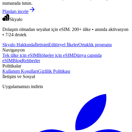
numarada tutun.
Planları incele
Skyalo
Dolaşım olmadan seyahat için eSIM. 200+ ülke • anında aktivasyon
• 7/24 destek
Skyalo Hakkında
İletişim
Editöryel İlkeler
Ortaklık programı
Navigasyon
Tek ülke için eSIM
Bölgeler için eSIM
Dünya çapında
eSIM
Blog
Rehberler
Politikalar
Kullanım Koşulları
Gizlilik Politikası
İletişim ve Sosyal
Uygulamamızı indirin