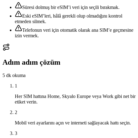
Süresi dolmuş bir eSIM’i veri için seçili bırakmak.
Eski eSIM’leri, hâlâ gerekli olup olmadığını kontrol
etmeden silmek.
Telefonun veri için otomatik olarak ana SIM’e geçmesine
izin vermek.
Adım adım çözüm
5 dk
okuma
1
Her SIM hattına Home, Skyalo Europe veya Work gibi net bir
etiket verin.
2
Mobil veri ayarlarını açın ve interneti sağlayacak hattı seçin.
3