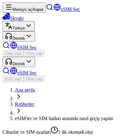
eSIM Seç
Menüyü aç/kapat
Skyalo
Türkçe
Destek
eSIM Seç
Giriş yap
Giriş yap
Destek
eSIM Seç
Giriş yap
Giriş yap
Ana sayfa
Rehberler
eSIM'ler ve SIM hatları arasında nasıl geçiş yapılır
Cihazlar ve SIM ayarları
5 dk
okuma
Kolay