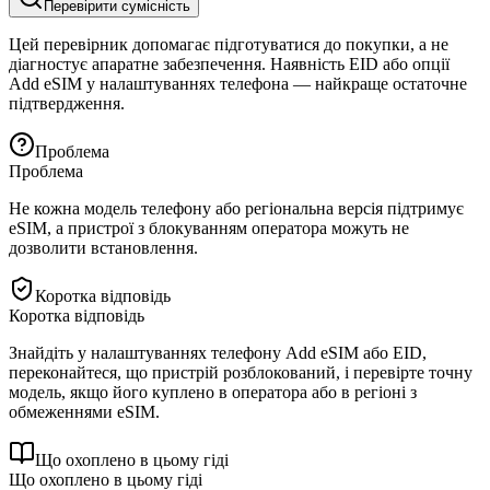
Перевірити сумісність
Цей перевірник допомагає підготуватися до покупки, а не
діагностує апаратне забезпечення. Наявність EID або опції
Add eSIM у налаштуваннях телефона — найкраще остаточне
підтвердження.
Проблема
Проблема
Не кожна модель телефону або регіональна версія підтримує
eSIM, а пристрої з блокуванням оператора можуть не
дозволити встановлення.
Коротка відповідь
Коротка відповідь
Знайдіть у налаштуваннях телефону Add eSIM або EID,
переконайтеся, що пристрій розблокований, і перевірте точну
модель, якщо його куплено в оператора або в регіоні з
обмеженнями eSIM.
Що охоплено в цьому гіді
Що охоплено в цьому гіді