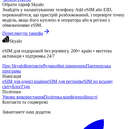
Обрати тариф Skyalo
Знайдіть у налаштуваннях телефону Add eSIM або EID,
переконайтеся, що пристрій розблокований, і перевірте точну
модель, якщо його куплено в оператора або в регіоні з
обмеженнями eSIM.
Переглянути тарифи
Skyalo
eSIM для подорожей без роумінгу. 200+ країн • миттєва
активація • підтримка 24/7
Про Skyalo
Контакти
Редакційні принципи
Партнерська
програма
Навігація
eSIM для однієї країни
eSIM для регіонів
eSIM по всьому
світу
Блог
Гіди
Політики
Умови використання
Політика конфіденційності
Контакти та соцмережі
Завантажте наш додаток