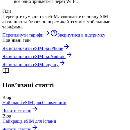
все одно зривається через Wi-Fi.
Гіди
Перевірте сумісність з eSIM, залишайте основну SIM
активною та безпечно перемикайтеся між мобільними
тарифами.
Переглянути тарифи
Звернутися в підтримку
Пов’язані гіди
Як встановити eSIM на iPhone
Як встановити eSIM на Android
Як встановити eSIM вручну
Пов’язані статті
Blog
Найкращі eSIM для Словаччини
Читати статтю
Blog
Найкраща eSIM для Іспанії
Читати статтю