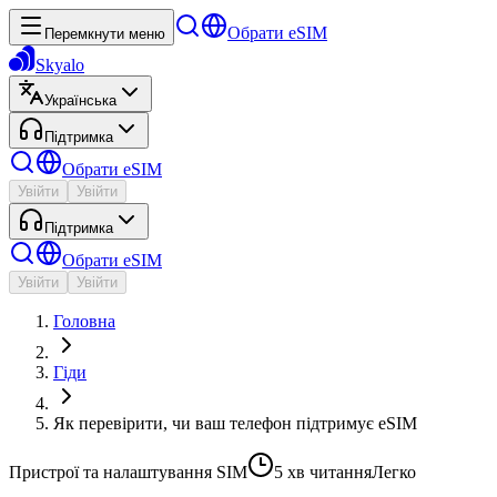
Обрати eSIM
Перемкнути меню
Skyalo
Українська
Підтримка
Обрати eSIM
Увійти
Увійти
Підтримка
Обрати eSIM
Увійти
Увійти
Головна
Гіди
Як перевірити, чи ваш телефон підтримує eSIM
Пристрої та налаштування SIM
5 хв
читання
Легко