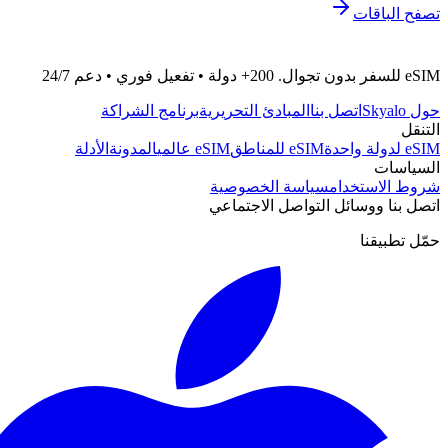
تصفح الباقات
eSIM للسفر بدون تجوال. 200+ دولة • تفعيل فوري • دعم 24/7
حول Skyalo
اتصل بنا
المبادئ التحريرية
برنامج الشراكة
التنقل
eSIM لدولة واحدة
eSIM للمناطق
eSIM عالمي
المدونة
الأدلة
السياسات
شروط الاستخدام
سياسة الخصوصية
اتصل بنا ووسائل التواصل الاجتماعي
حمّل تطبيقنا