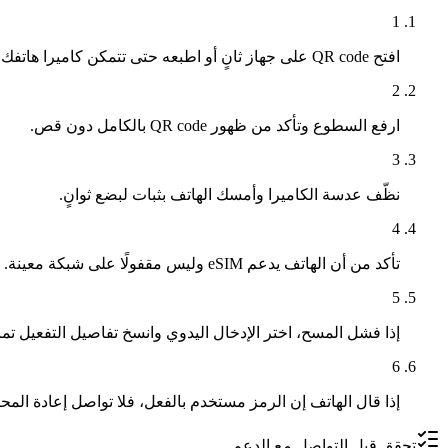
1
افتح QR code على جهاز ثانٍ أو اطبعه حتى تتمكن كاميرا هاتفك من مسحه بوضوح.
2
ارفع السطوع وتأكد من ظهور QR code بالكامل دون قص.
3
نظّف عدسة الكاميرا وأمسك الهاتف بثبات لبضع ثوانٍ.
4
تأكد من أن الهاتف يدعم eSIM وليس مقفولًا على شبكة معينة.
5
إذا فشل المسح، اختر الإدخال اليدوي وانسخ تفاصيل التفعيل تمام
6
إذا قال الهاتف إن الرمز مستخدم بالفعل، فلا تواصل إعادة الم
تحقق قبل التواصل مع الدعم