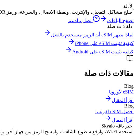
الأدلة
أصلح مشاكل التفعيل، والإنترنت، ونقطة الاتصال، والسرعة، ورمز QR دون تخمين.
تصفح الباقات
اتصل بالدعم
أدلة ذات صلة
لماذا يظهر eSIM أن الرمز مستخدم بالفعل
كيفية تثبيت eSIM على iPhone
كيفية تثبيت eSIM على Android
مقالات ذات صلة
Blog
eSIM لأوروبا
اقرأ المقال
Blog
أفضل eSIM لفرنسا
اقرأ المقال
اختر باقة Skyalo
استخدم Wi-Fi، وارفع سطوع الشاشة، وامسح الرمز من جهاز آخر، وتحقق من أن QR code لم يُستخدم من قبل، وانتقل إلى تفاصيل التفعيل اليدوي إذا استمر فشل المسح.