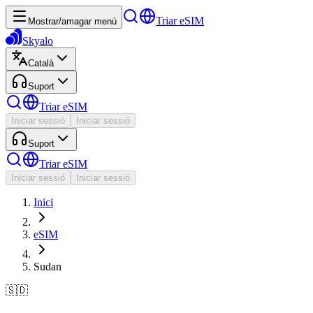
Triar eSIM
Mostrar/amagar menú
Skyalo
Català
Suport
Triar eSIM
Iniciar sessió
Iniciar sessió
Suport
Triar eSIM
Iniciar sessió
Iniciar sessió
Inici
eSIM
Sudan
🇸🇩