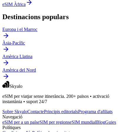
eSIM Àfrica
Destinacions populars
Europa i el Marroc
Àsia-Pacífic
Amèrica Llatina
Amèrica del Nord
Skyalo
eSIM per viatjar sense itinerància. 200+ països • activació
instantània • suport 24/7
Sobre Skyalo
Contacte
Principis editorials
Programa d'afiliats
Navegació
eSIM per a un país
eSIM per regions
eSIM mundial
Blog
Guies
Polítiques