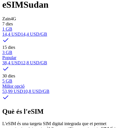
eSIM
Sudan
Zain
4G
7 dies
1 GB
14,4 USD
14,4 USD
/GB
15 dies
3 GB
Popular
38,4 USD
12,8 USD
/GB
30 dies
5 GB
Millor opció
53,99 USD
10,8 USD
/GB
Què és l'eSIM
L'eSIM és una targeta SIM digital integrada que et permet