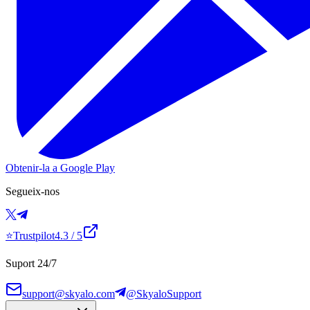
Obtenir-la a Google Play
Segueix-nos
⭐
Trustpilot
4.3
/ 5
Suport 24/7
support@skyalo.com
@SkyaloSupport