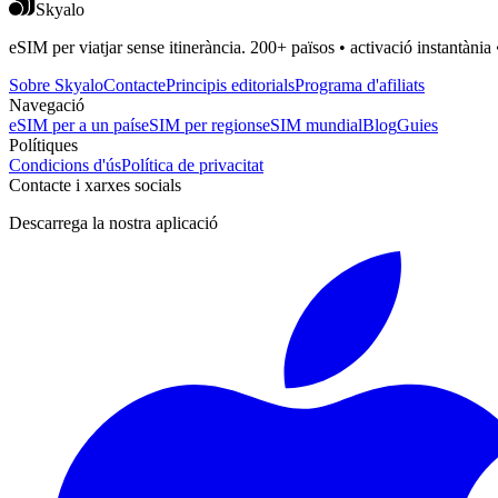
Skyalo
eSIM per viatjar sense itinerància. 200+ països • activació instantània 
Sobre Skyalo
Contacte
Principis editorials
Programa d'afiliats
Navegació
eSIM per a un país
eSIM per regions
eSIM mundial
Blog
Guies
Polítiques
Condicions d'ús
Política de privacitat
Contacte i xarxes socials
Descarrega la nostra aplicació