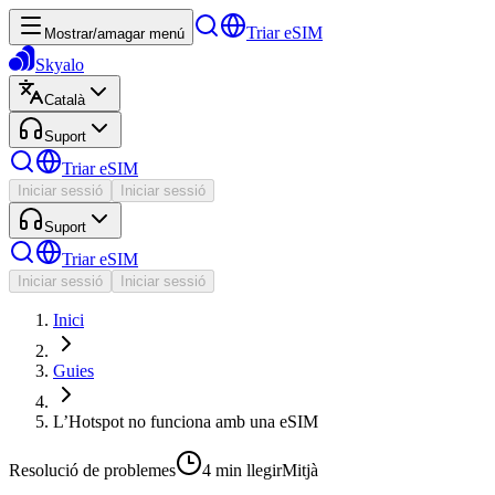
Triar eSIM
Mostrar/amagar menú
Skyalo
Català
Suport
Triar eSIM
Iniciar sessió
Iniciar sessió
Suport
Triar eSIM
Iniciar sessió
Iniciar sessió
Inici
Guies
L’Hotspot no funciona amb una eSIM
Resolució de problemes
4 min
llegir
Mitjà