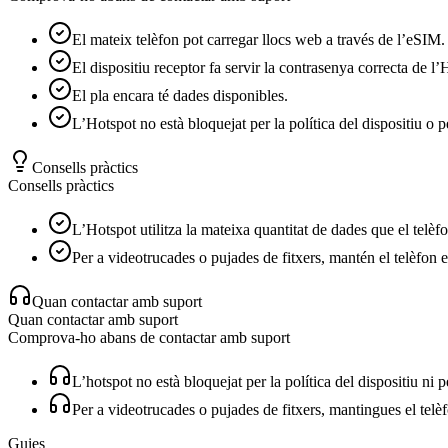
El mateix telèfon pot carregar llocs web a través de l’eSIM.
El dispositiu receptor fa servir la contrasenya correcta de l’
El pla encara té dades disponibles.
L’Hotspot no està bloquejat per la política del dispositiu o 
Consells pràctics
Consells pràctics
L’Hotspot utilitza la mateixa quantitat de dades que el telè
Per a videotrucades o pujades de fitxers, mantén el telèfon e
Quan contactar amb suport
Quan contactar amb suport
Comprova-ho abans de contactar amb suport
L’hotspot no està bloquejat per la política del dispositiu ni 
Per a videotrucades o pujades de fitxers, mantingues el telèf
Guies