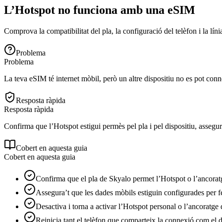
L’Hotspot no funciona amb una eSIM
Comprova la compatibilitat del pla, la configuració del telèfon i la l
Problema
Problema
La teva eSIM té internet mòbil, però un altre dispositiu no es pot conn
Resposta ràpida
Resposta ràpida
Confirma que l’Hotspot estigui permès pel pla i pel dispositiu, assegu
Cobert en aquesta guia
Cobert en aquesta guia
Confirma que el pla de Skyalo permet l’Hotspot o l’ancorat
Assegura’t que les dades mòbils estiguin configurades per f
Desactiva i torna a activar l’Hotspot personal o l’ancoratge 
Reinicia tant el telèfon que comparteix la connexió com el di