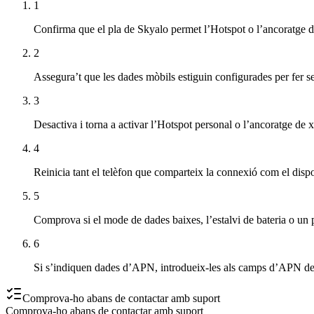
1
Confirma que el pla de Skyalo permet l’Hotspot o l’ancoratge d
2
Assegura’t que les dades mòbils estiguin configurades per fer s
3
Desactiva i torna a activar l’Hotspot personal o l’ancoratge de 
4
Reinicia tant el telèfon que comparteix la connexió com el dispo
5
Comprova si el mode de dades baixes, l’estalvi de bateria o un p
6
Si s’indiquen dades d’APN, introdueix-les als camps d’APN de l
Comprova-ho abans de contactar amb suport
Comprova-ho abans de contactar amb suport