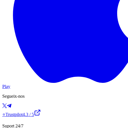
Play
Segueix-nos
⭐
Trustpilot
4.3
/ 5
Suport 24/7