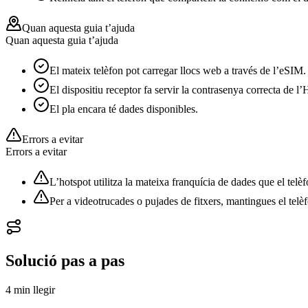
Quan aquesta guia t’ajuda
Quan aquesta guia t’ajuda
El mateix telèfon pot carregar llocs web a través de l’eSIM.
El dispositiu receptor fa servir la contrasenya correcta de l’
El pla encara té dades disponibles.
Errors a evitar
Errors a evitar
L’hotspot utilitza la mateixa franquícia de dades que el tel
Per a videotrucades o pujades de fitxers, mantingues el telèf
Solució pas a pas
4 min
llegir