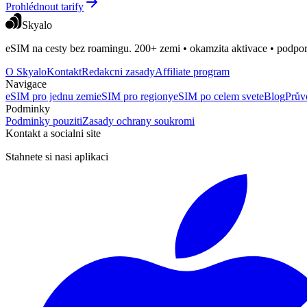
Prohlédnout tarify
Skyalo
eSIM na cesty bez roamingu. 200+ zemi • okamzita aktivace • podpor
O Skyalo
Kontakt
Redakcni zasady
Affiliate program
Navigace
eSIM pro jednu zemi
eSIM pro regiony
eSIM po celem svete
Blog
Prův
Podminky
Podminky pouziti
Zasady ochrany soukromi
Kontakt a socialni site
Stahnete si nasi aplikaci