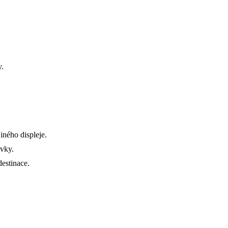
y.
iného displeje.
ovky.
estinace.