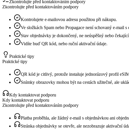
Zkontrolujte před kontaktováním podpory
Zkontrolujte před kontaktováním podpory
Kontrolujete e-mailovou adresu použitou při nákupu.
Ve složkách Spam nebo Propagace není schovaný e-mail s
Stav objednávky je dokončený, ne neúspěšný nebo čekající
Vidíte buď QR kód, nebo ruční aktivační údaje.
Praktické tipy
Praktické tipy
QR kód je citlivý, protože instaluje jednorázový profil eSI
Snímky obrazovky mohou být na cestách užitečné, ale uklá
Kdy kontaktovat podporu
Kdy kontaktovat podporu
Zkontrolujte před kontaktováním podpory
Platba proběhla, ale žádný e-mail s objednávkou ani objedn
Stránka objednávky se otevře, ale nezobrazuje aktivační úda