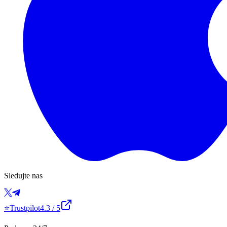
Sledujte nas
⭐
Trustpilot
4.3
/ 5