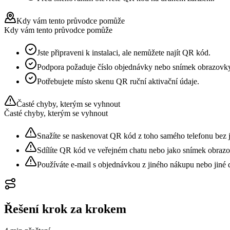
Kdy vám tento průvodce pomůže
Kdy vám tento průvodce pomůže
Jste připraveni k instalaci, ale nemůžete najít QR kód.
Podpora požaduje číslo objednávky nebo snímek obrazovk
Potřebujete místo skenu QR ruční aktivační údaje.
Časté chyby, kterým se vyhnout
Časté chyby, kterým se vyhnout
Snažíte se naskenovat QR kód z toho samého telefonu bez j
Sdílíte QR kód ve veřejném chatu nebo jako snímek obraz
Používáte e-mail s objednávkou z jiného nákupu nebo jiné d
Řešení krok za krokem