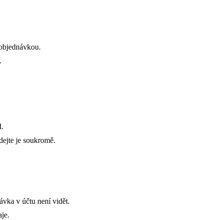
 objednávkou.
.
M.
dejte je soukromě.
ávka v účtu není vidět.
je.