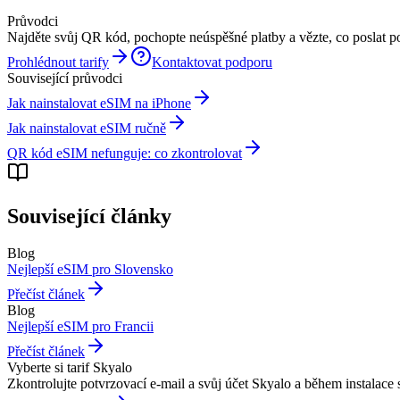
Průvodci
Najděte svůj QR kód, pochopte neúspěšné platby a vězte, co poslat p
Prohlédnout tarify
Kontaktovat podporu
Související průvodci
Jak nainstalovat eSIM na iPhone
Jak nainstalovat eSIM ručně
QR kód eSIM nefunguje: co zkontrolovat
Související články
Blog
Nejlepší eSIM pro Slovensko
Přečíst článek
Blog
Nejlepší eSIM pro Francii
Přečíst článek
Vyberte si tarif Skyalo
Zkontrolujte potvrzovací e-mail a svůj účet Skyalo a během instalace 