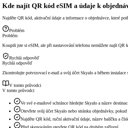
Kde najít QR kód eSIM a údaje k objedná
Najděte QR kód, aktivační údaje a informace o objednávce, které potř
Problém
Problém
Koupili jste si eSIM, ale při nastavování telefonu nemůžete najít QR 
Rychlá odpověď
Rychlá odpověď
Zkontrolujte potvrzovací e-mail a svůj účet Skyalo a během instalace 
V tomto průvodci
V tomto průvodci
Ve své e-mailové schránce hledejte Skyalo a název destinac
Otevřete svůj účet Skyalo nebo stránku objednávky, pokud j
Najděte QR kód, ruční aktivační údaje, název balíčku a čís
Před skenováním otevřete QR kód na druhém zařízení.