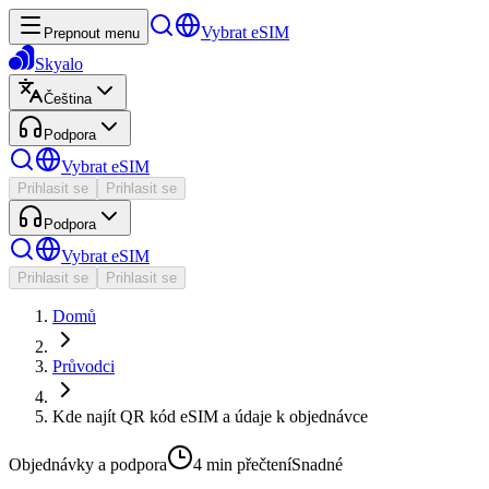
Vybrat eSIM
Prepnout menu
Skyalo
Čeština
Podpora
Vybrat eSIM
Prihlasit se
Prihlasit se
Podpora
Vybrat eSIM
Prihlasit se
Prihlasit se
Domů
Průvodci
Kde najít QR kód eSIM a údaje k objednávce
Objednávky a podpora
4 min
přečtení
Snadné