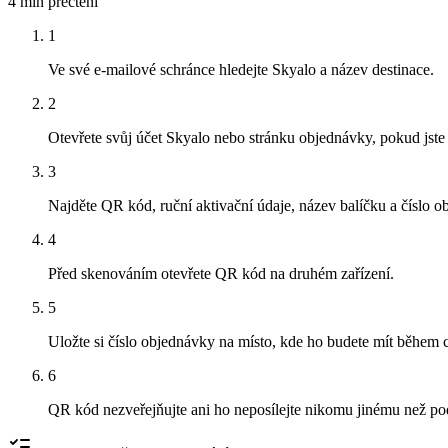
4 min
přečtení
1
Ve své e-mailové schránce hledejte Skyalo a název destinace.
2
Otevřete svůj účet Skyalo nebo stránku objednávky, pokud jste 
3
Najděte QR kód, ruční aktivační údaje, název balíčku a číslo o
4
Před skenováním otevřete QR kód na druhém zařízení.
5
Uložte si číslo objednávky na místo, kde ho budete mít během c
6
QR kód nezveřejňujte ani ho neposílejte nikomu jinému než po