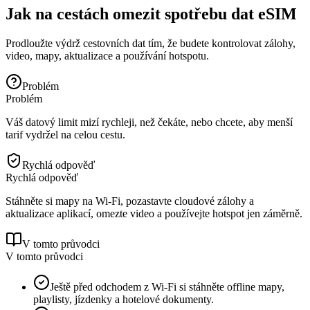
Jak na cestách omezit spotřebu dat eSIM
Prodloužte výdrž cestovních dat tím, že budete kontrolovat zálohy,
video, mapy, aktualizace a používání hotspotu.
Problém
Problém
Váš datový limit mizí rychleji, než čekáte, nebo chcete, aby menší
tarif vydržel na celou cestu.
Rychlá odpověď
Rychlá odpověď
Stáhněte si mapy na Wi‑Fi, pozastavte cloudové zálohy a
aktualizace aplikací, omezte video a používejte hotspot jen záměrně.
V tomto průvodci
V tomto průvodci
Ještě před odchodem z Wi‑Fi si stáhněte offline mapy,
playlisty, jízdenky a hotelové dokumenty.