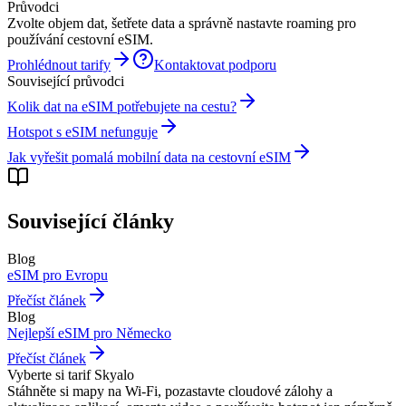
Průvodci
Zvolte objem dat, šetřete data a správně nastavte roaming pro
používání cestovní eSIM.
Prohlédnout tarify
Kontaktovat podporu
Související průvodci
Kolik dat na eSIM potřebujete na cestu?
Hotspot s eSIM nefunguje
Jak vyřešit pomalá mobilní data na cestovní eSIM
Související články
Blog
eSIM pro Evropu
Přečíst článek
Blog
Nejlepší eSIM pro Německo
Přečíst článek
Vyberte si tarif Skyalo
Stáhněte si mapy na Wi‑Fi, pozastavte cloudové zálohy a