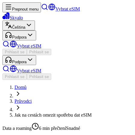
Vybrat eSIM
Prepnout menu
Skyalo
Čeština
Podpora
Vybrat eSIM
Prihlasit se
Prihlasit se
Podpora
Vybrat eSIM
Prihlasit se
Prihlasit se
Domů
Průvodci
Jak na cestách omezit spotřebu dat eSIM
Data a roaming
6 min
přečtení
Snadné