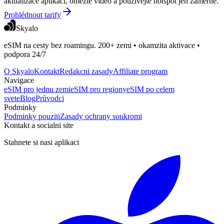
aktualizace aplikací, omezte video a používejte hotspot jen záměrně.
Prohlédnout tarify
Skyalo
eSIM na cesty bez roamingu. 200+ zemi • okamzita aktivace •
podpora 24/7
O Skyalo
Kontakt
Redakcni zasady
Affiliate program
Navigace
eSIM pro jednu zemi
eSIM pro regiony
eSIM po celem
svete
Blog
Průvodci
Podminky
Podminky pouziti
Zasady ochrany soukromi
Kontakt a socialni site
Stahnete si nasi aplikaci