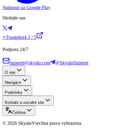
Stahnout na Google Play
Sledujte nas
⭐
Trustpilot
4.3
/ 5
Podpora 24/7
support@skyalo.com
@SkyaloSupport
O nas
Navigace
Podminky
Kontakt a socialni site
Čeština
©
2026
Skyalo
Vsechna prava vyhrazena.