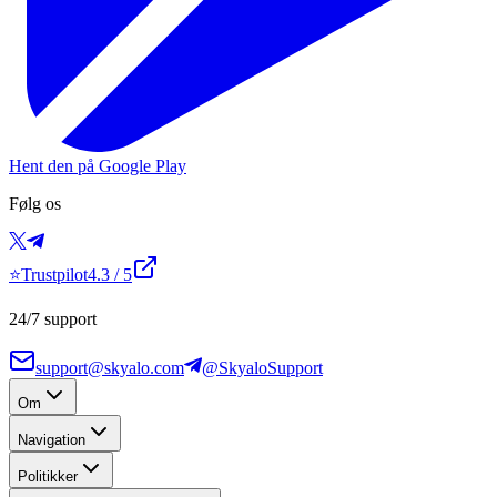
Hent den på Google Play
Følg os
⭐
Trustpilot
4.3
/ 5
24/7 support
support@skyalo.com
@SkyaloSupport
Om
Navigation
Politikker