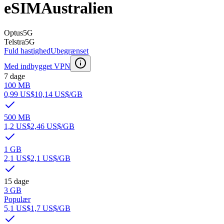
eSIM
Australien
Optus
5G
Telstra
5G
Fuld hastighed
Ubegrænset
Med indbygget VPN
7 dage
100 MB
0,99 US$
10,14 US$
/GB
500 MB
1,2 US$
2,46 US$
/GB
1 GB
2,1 US$
2,1 US$
/GB
15 dage
3 GB
Populær
5,1 US$
1,7 US$
/GB