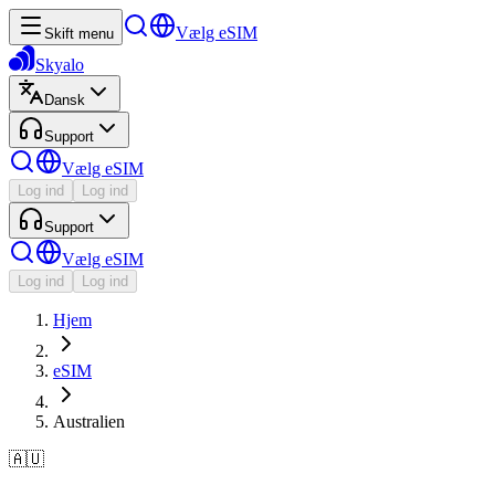
Vælg eSIM
Skift menu
Skyalo
Dansk
Support
Vælg eSIM
Log ind
Log ind
Support
Vælg eSIM
Log ind
Log ind
Hjem
eSIM
Australien
🇦🇺