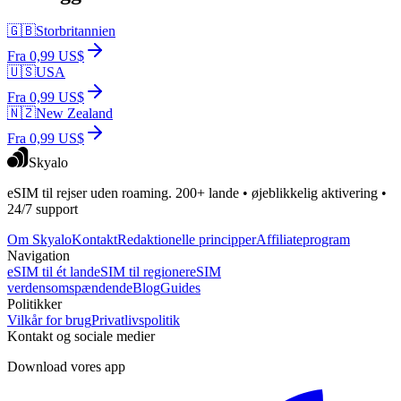
🇬🇧
Storbritannien
Fra 0,99 US$
🇺🇸
USA
Fra 0,99 US$
🇳🇿
New Zealand
Fra 0,99 US$
Skyalo
eSIM til rejser uden roaming. 200+ lande • øjeblikkelig aktivering •
24/7 support
Om Skyalo
Kontakt
Redaktionelle principper
Affiliateprogram
Navigation
eSIM til ét land
eSIM til regioner
eSIM
verdensomspændende
Blog
Guides
Politikker
Vilkår for brug
Privatlivspolitik
Kontakt og sociale medier
Download vores app