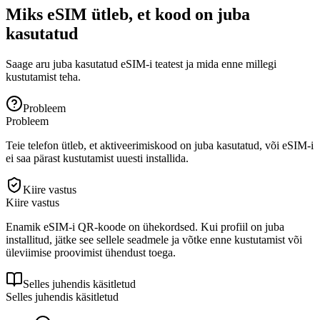
Miks eSIM ütleb, et kood on juba
kasutatud
Saage aru juba kasutatud eSIM-i teatest ja mida enne millegi
kustutamist teha.
Probleem
Probleem
Teie telefon ütleb, et aktiveerimiskood on juba kasutatud, või eSIM-i
ei saa pärast kustutamist uuesti installida.
Kiire vastus
Kiire vastus
Enamik eSIM-i QR-koode on ühekordsed. Kui profiil on juba
installitud, jätke see sellele seadmele ja võtke enne kustutamist või
üleviimise proovimist ühendust toega.
Selles juhendis käsitletud
Selles juhendis käsitletud