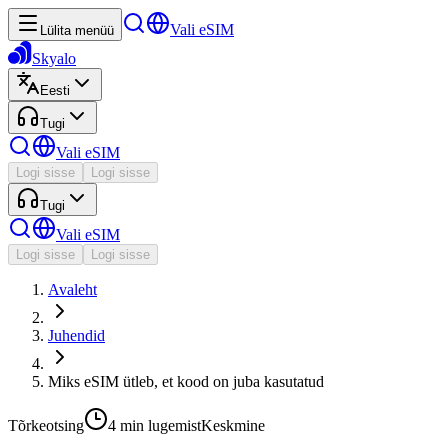
Vali eSIM
Lülita menüü
Skyalo
Eesti
Tugi
Vali eSIM
Logi sisse
Logi sisse
Tugi
Vali eSIM
Logi sisse
Logi sisse
Avaleht
Juhendid
Miks eSIM ütleb, et kood on juba kasutatud
Tõrkeotsing
4 min
lugemist
Keskmine