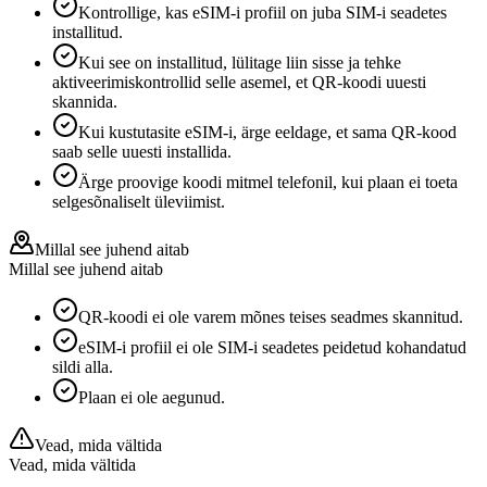
Kontrollige, kas eSIM-i profiil on juba SIM-i seadetes
installitud.
Kui see on installitud, lülitage liin sisse ja tehke
aktiveerimiskontrollid selle asemel, et QR-koodi uuesti
skannida.
Kui kustutasite eSIM-i, ärge eeldage, et sama QR-kood
saab selle uuesti installida.
Ärge proovige koodi mitmel telefonil, kui plaan ei toeta
selgesõnaliselt üleviimist.
Millal see juhend aitab
Millal see juhend aitab
QR-koodi ei ole varem mõnes teises seadmes skannitud.
eSIM-i profiil ei ole SIM-i seadetes peidetud kohandatud
sildi alla.
Plaan ei ole aegunud.
Vead, mida vältida
Vead, mida vältida