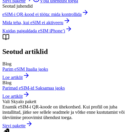
Sirvi pakette
Võta ühendust toega
Seotud juhendid
eSIM-i QR-kood ei tööta: mida kontrollida
Mida teha, kui eSIM ei aktiveeru
Kuidas paigaldada eSIM iPhone’i
Seotud artiklid
Blog
Parim eSIM Itaalia jaoks
Loe artiklit
Blog
Parimad eSIM-id Saksamaa jaoks
Loe artiklit
Vali Skyalo pakett
Enamik eSIM-i QR-koode on ühekordsed. Kui profiil on juba
installitud, jätke see sellele seadmele ja võtke enne kustutamist või
üleviimise proovimist ühendust toega.
Sirvi pakette