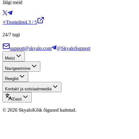
Jälgi meid
⭐
Trustpilot
4.3
/ 5
24/7 tugi
support@skyalo.com
@SkyaloSupport
Meist
Navigeerimine
Reeglid
Kontakt ja sotsiaalmeedia
Eesti
©
2026
Skyalo
Kõik õigused kaitstud.