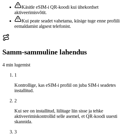
Käsitle eSIM-i QR-koodi kui ühekordset
aktiveerimisvõtit.
Kui peate seadet vahetama, küsige tuge enne profiili
eemaldamist algsest telefonist.
Samm-sammuline lahendus
4 min
lugemist
1
Kontrollige, kas eSIM-i profiil on juba SIM-i seadetes
installitud.
2
Kui see on installitud, lülitage liin sisse ja tehke
aktiveerimiskontrollid selle asemel, et QR-koodi uuesti
skannida.
3