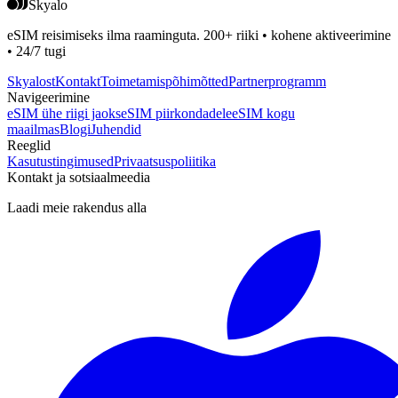
Skyalo
eSIM reisimiseks ilma raaminguta. 200+ riiki • kohene aktiveerimine
• 24/7 tugi
Skyalost
Kontakt
Toimetamispõhimõtted
Partnerprogramm
Navigeerimine
eSIM ühe riigi jaoks
eSIM piirkondadele
eSIM kogu
maailmas
Blogi
Juhendid
Reeglid
Kasutustingimused
Privaatsuspoliitika
Kontakt ja sotsiaalmeedia
Laadi meie rakendus alla