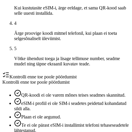
Kui kustutasite eSIM-i, ärge eeldage, et sama QR-kood saab
selle uuesti installida.
4
Ärge proovige koodi mitmel telefonil, kui plaan ei toeta
selgesõnaliselt üleviimist.
5
Võtke ühendust toega ja lisage tellimuse number, seadme
mudel ning täpne ekraanil kuvatav teade.
Kontrolli enne toe poole pöördumist
Kontrolli enne toe poole pöördumist
QR-koodi ei ole varem mõnes teises seadmes skannitud.
eSIM-i profiil ei ole SIM-i seadetes peidetud kohandatud
sildi alla.
Plaan ei ole aegunud.
Te ei ole pärast eSIM-i installimist telefoni tehaseseadetele
lähtestanud.