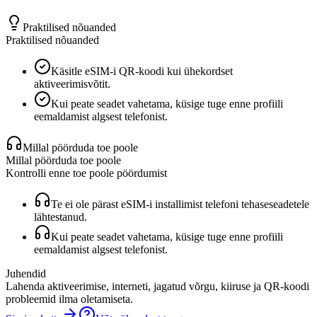
Praktilised nõuanded
Praktilised nõuanded
Käsitle eSIM-i QR-koodi kui ühekordset
aktiveerimisvõtit.
Kui peate seadet vahetama, küsige tuge enne profiili
eemaldamist algsest telefonist.
Millal pöörduda toe poole
Millal pöörduda toe poole
Kontrolli enne toe poole pöördumist
Te ei ole pärast eSIM-i installimist telefoni tehaseseadetele
lähtestanud.
Kui peate seadet vahetama, küsige tuge enne profiili
eemaldamist algsest telefonist.
Juhendid
Lahenda aktiveerimise, interneti, jagatud võrgu, kiiruse ja QR-koodi
probleemid ilma oletamiseta.