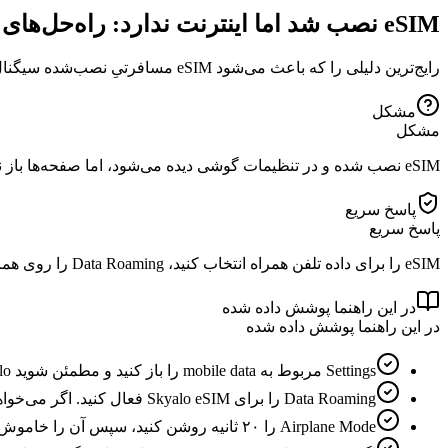
eSIM نصب شد اما اینترنت ندارد: راه‌حل‌های سریع
رایج‌ترین دلیلی را که باعث می‌شود eSIM مسافرتیِ نصب‌شده سیگنال داشته باشد اما داده تلفن همراه نداشته باشد، برطرف کنید.
مشکل
مشکل
eSIM نصب شده و در تنظیمات گوشی دیده می‌شود، اما صفحه‌ها باز نمی‌شوند یا برنامه‌ها می‌گویند اتصال اینترنت وجود ندارد.
پاسخ سریع
پاسخ سریع
eSIM را برای داده تلفن همراه انتخاب کنید، Data Roaming را روی همان eSIM فعال کنید، اتصال را با Airplane Mode دوباره راه‌اندازی کنید و اگر دستورالعمل بسته APN دارد، آن را هم بررسی کنید.
در این راهنما پوشش داده شده
در این راهنما پوشش داده شده
Settings مربوط به mobile data را باز کنید و مطمئن شوید eSIM Skyalo برای داده انتخاب شده است.
Data Roaming را برای Skyalo eSIM فعال کنید. اگر می‌خواهید از هزینه‌های رومینگ جلوگیری کنید، رومینگ را روی SIM اصلی خود غیرفعال نگه دارید.
Airplane Mode را ۲۰ ثانیه روشن کنید، سپس آن را خاموش کنید.