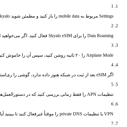
1
Settings مربوط به mobile data را باز کنید و مطمئن شوید eSIM Skyalo برای داده انتخاب شده است.
2
Data Roaming را برای Skyalo eSIM فعال کنید. اگر می‌خواهید از هزینه‌های رومینگ جلوگیری کنید، رومینگ را روی SIM اصلی خود غیرفعال نگه دارید.
3
Airplane Mode را ۲۰ ثانیه روشن کنید، سپس آن را خاموش کنید.
4
اگر eSIM بعد از ثبت در شبکه هنوز داده ندارد، گوشی را ری‌استارت کنید.
5
تنظیمات APN را فقط زمانی بررسی کنید که در دستورالعمل‌های Skyalo مقدار APN ذکر شده باشد.
6
VPN یا تنظیمات private DNS را موقتاً غیرفعال کنید تا ببینید آیا اتصال را مسدود می‌کنند یا نه.
7