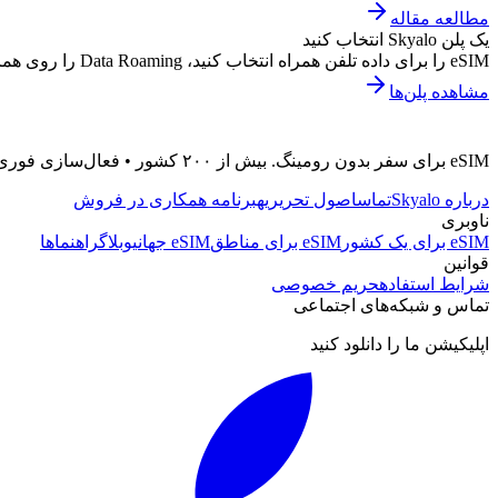
مطالعه مقاله
یک پلن Skyalo انتخاب کنید
eSIM را برای داده تلفن همراه انتخاب کنید، Data Roaming را روی همان eSIM فعال کنید، اتصال را با Airplane Mode دوباره راه‌اندازی کنید و اگر دستورالعمل بسته APN دارد، آن را هم بررسی کنید.
مشاهده پلن‌ها
eSIM برای سفر بدون رومینگ. بیش از ۲۰۰ کشور • فعال‌سازی فوری • پشتیبانی ۲۴/۷
درباره Skyalo
تماس
اصول تحریریه
برنامه همکاری در فروش
ناوبری
eSIM برای یک کشور
eSIM برای مناطق
eSIM جهانی
وبلاگ
راهنماها
قوانین
شرایط استفاده
حریم خصوصی
تماس و شبکه‌های اجتماعی
اپلیکیشن ما را دانلود کنید