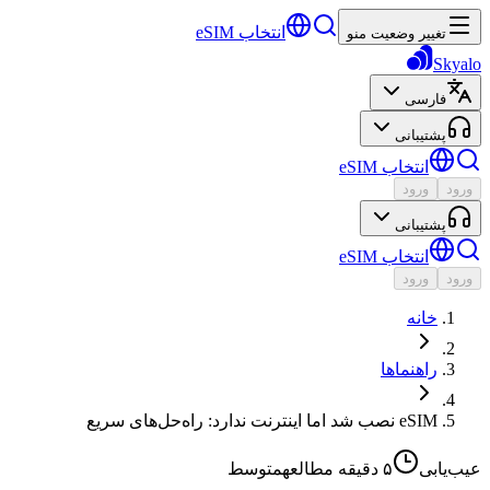
انتخاب eSIM
تغییر وضعیت منو
Skyalo
فارسی
پشتیبانی
انتخاب eSIM
ورود
ورود
پشتیبانی
انتخاب eSIM
ورود
ورود
خانه
راهنماها
eSIM نصب شد اما اینترنت ندارد: راه‌حل‌های سریع
عیب‌یابی
۵ دقیقه
مطالعه
متوسط