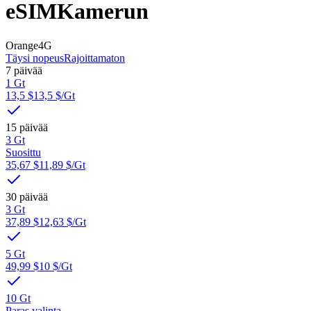
eSIM
Kamerun
Orange
4G
Täysi nopeus
Rajoittamaton
7 päivää
1 Gt
13,5 $
13,5 $
/Gt
15 päivää
3 Gt
Suosittu
35,67 $
11,89 $
/Gt
30 päivää
3 Gt
37,89 $
12,63 $
/Gt
5 Gt
49,99 $
10 $
/Gt
10 Gt
Paras valinta