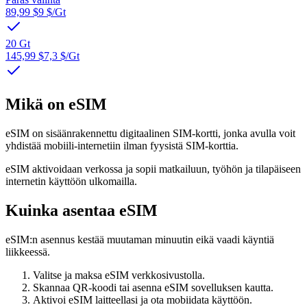
89,99 $
9 $
/Gt
20 Gt
145,99 $
7,3 $
/Gt
Mikä on eSIM
eSIM on sisäänrakennettu digitaalinen SIM-kortti, jonka avulla voit
yhdistää mobiili-internetiin ilman fyysistä SIM-korttia.
eSIM aktivoidaan verkossa ja sopii matkailuun, työhön ja tilapäiseen
internetin käyttöön ulkomailla.
Kuinka asentaa eSIM
eSIM:n asennus kestää muutaman minuutin eikä vaadi käyntiä
liikkeessä.
Valitse ja maksa eSIM verkkosivustolla.
Skannaa QR-koodi tai asenna eSIM sovelluksen kautta.
Aktivoi eSIM laitteellasi ja ota mobiidata käyttöön.