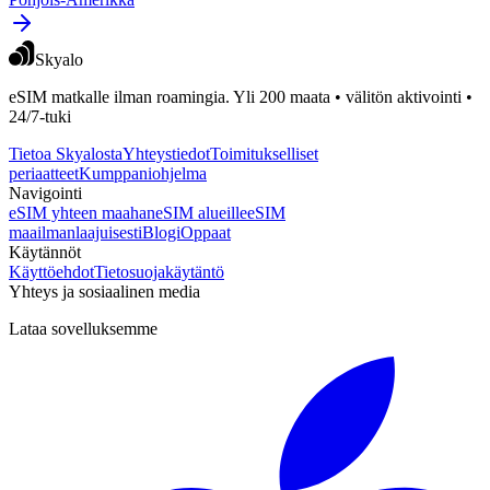
Skyalo
eSIM matkalle ilman roamingia. Yli 200 maata • välitön aktivointi •
24/7-tuki
Tietoa Skyalosta
Yhteystiedot
Toimitukselliset
periaatteet
Kumppaniohjelma
Navigointi
eSIM yhteen maahan
eSIM alueille
eSIM
maailmanlaajuisesti
Blogi
Oppaat
Käytännöt
Käyttöehdot
Tietosuojakäytäntö
Yhteys ja sosiaalinen media
Lataa sovelluksemme