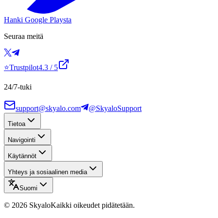
Hanki Google Playsta
Seuraa meitä
⭐
Trustpilot
4.3
/ 5
24/7-tuki
support@skyalo.com
@SkyaloSupport
Tietoa
Navigointi
Käytännöt
Yhteys ja sosiaalinen media
Suomi
©
2026
Skyalo
Kaikki oikeudet pidätetään.