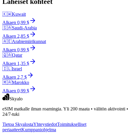
Läheiset kohteet
🇰🇼
Kuwait
Alkaen 0,99 $
🇸🇦
Saudi-Arabia
Alkaen 2,85 $
🇦🇪
Arabiemiirikunnat
Alkaen 0,99 $
🇶🇦
Qatar
Alkaen 1,35 $
🇮🇱
Israel
Alkaen 2,7 $
🇲🇦
Marokko
Alkaen 0,99 $
Skyalo
eSIM matkalle ilman roamingia. Yli 200 maata • välitön aktivointi •
24/7-tuki
Tietoa Skyalosta
Yhteystiedot
Toimitukselliset
periaatteet
Kumppaniohjelma