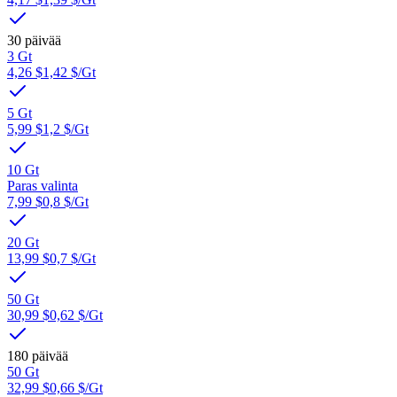
30 päivää
3 Gt
4,26 $
1,42 $
/Gt
5 Gt
5,99 $
1,2 $
/Gt
10 Gt
Paras valinta
7,99 $
0,8 $
/Gt
20 Gt
13,99 $
0,7 $
/Gt
50 Gt
30,99 $
0,62 $
/Gt
180 päivää
50 Gt
32,99 $
0,66 $
/Gt