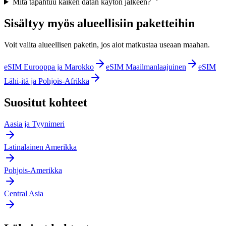
Mitä tapahtuu kaiken datan käytön jälkeen?
Sisältyy myös alueellisiin paketteihin
Voit valita alueellisen paketin, jos aiot matkustaa useaan maahan.
eSIM Eurooppa ja Marokko
eSIM Maailmanlaajuinen
eSIM
Lähi-itä ja Pohjois-Afrikka
Suositut kohteet
Aasia ja Tyynimeri
Latinalainen Amerikka
Pohjois-Amerikka
Central Asia