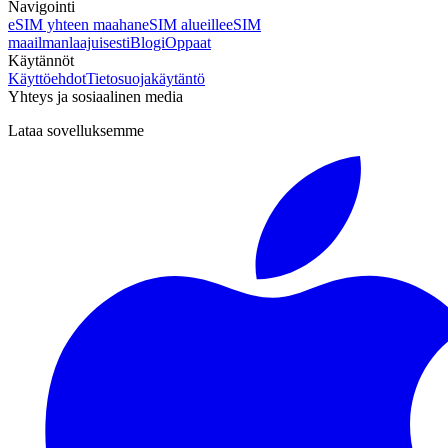
Navigointi
eSIM yhteen maahan
eSIM alueille
eSIM
maailmanlaajuisesti
Blogi
Oppaat
Käytännöt
Käyttöehdot
Tietosuojakäytäntö
Yhteys ja sosiaalinen media
Lataa sovelluksemme