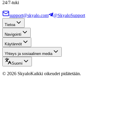
24/7-tuki
support@skyalo.com
@SkyaloSupport
Tietoa
Navigointi
Käytännöt
Yhteys ja sosiaalinen media
Suomi
©
2026
Skyalo
Kaikki oikeudet pidätetään.