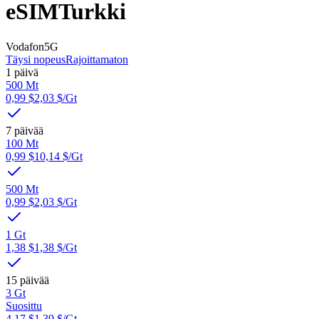
eSIM
Turkki
Vodafon
5G
Täysi nopeus
Rajoittamaton
1 päivä
500 Mt
0,99 $
2,03 $
/Gt
7 päivää
100 Mt
0,99 $
10,14 $
/Gt
500 Mt
0,99 $
2,03 $
/Gt
1 Gt
1,38 $
1,38 $
/Gt
15 päivää
3 Gt
Suosittu
4,17 $
1,39 $
/Gt