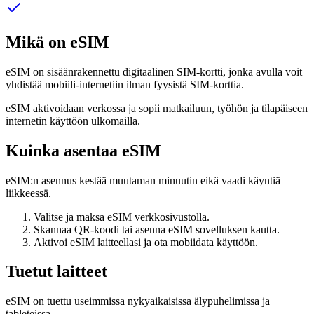
Mikä on eSIM
eSIM on sisäänrakennettu digitaalinen SIM-kortti, jonka avulla voit
yhdistää mobiili-internetiin ilman fyysistä SIM-korttia.
eSIM aktivoidaan verkossa ja sopii matkailuun, työhön ja tilapäiseen
internetin käyttöön ulkomailla.
Kuinka asentaa eSIM
eSIM:n asennus kestää muutaman minuutin eikä vaadi käyntiä
liikkeessä.
Valitse ja maksa eSIM verkkosivustolla.
Skannaa QR-koodi tai asenna eSIM sovelluksen kautta.
Aktivoi eSIM laitteellasi ja ota mobiidata käyttöön.
Tuetut laitteet
eSIM on tuettu useimmissa nykyaikaisissa älypuhelimissa ja
tableteissa.