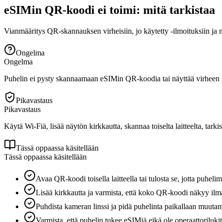
eSIMin QR-koodi ei toimi: mitä tarkistaa
Vianmääritys QR-skannauksen virheisiin, jo käytetty -ilmoituksiin ja
Ongelma
Ongelma
Puhelin ei pysty skannaamaan eSIMin QR-koodia tai näyttää virheen mo
Pikavastaus
Pikavastaus
Käytä Wi-Fiä, lisää näytön kirkkautta, skannaa toiselta laitteelta, tarki
Tässä oppaassa käsitellään
Tässä oppaassa käsitellään
Avaa QR-koodi toisella laitteella tai tulosta se, jotta puhel
Lisää kirkkautta ja varmista, että koko QR-koodi näkyy ilm
Puhdista kameran linssi ja pidä puhelinta paikallaan muuta
Varmista, että puhelin tukee eSIMiä eikä ole operaattorilukit