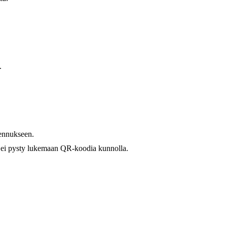
.
sennukseen.
in ei pysty lukemaan QR-koodia kunnolla.