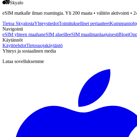
Skyalo
eSIM matkalle ilman roamingia. Yli 200 maata • välitön aktivointi • 2
Tietoa Skyalosta
Yhteystiedot
Toimitukselliset periaatteet
Kumppaniohj
Navigointi
eSIM yhteen maahan
eSIM alueille
eSIM maailmanlaajuisesti
Blogi
Opp
Käytännöt
Käyttöehdot
Tietosuojakäytäntö
Yhteys ja sosiaalinen media
Lataa sovelluksemme