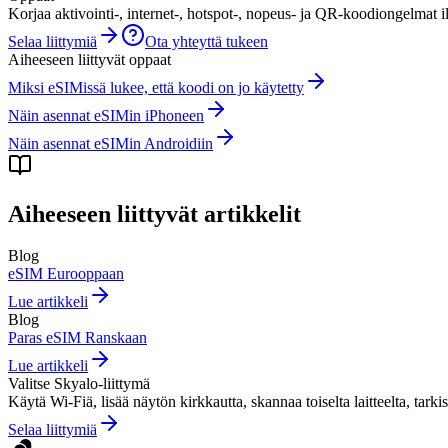
Korjaa aktivointi-, internet-, hotspot-, nopeus- ja QR-koodiongelmat i
Selaa liittymiä
Ota yhteyttä tukeen
Aiheeseen liittyvät oppaat
Miksi eSIMissä lukee, että koodi on jo käytetty
Näin asennat eSIMin iPhoneen
Näin asennat eSIMin Androidiin
Aiheeseen liittyvät artikkelit
Blog
eSIM Eurooppaan
Lue artikkeli
Blog
Paras eSIM Ranskaan
Lue artikkeli
Valitse Skyalo-liittymä
Käytä Wi-Fiä, lisää näytön kirkkautta, skannaa toiselta laitteelta, tarki
Selaa liittymiä