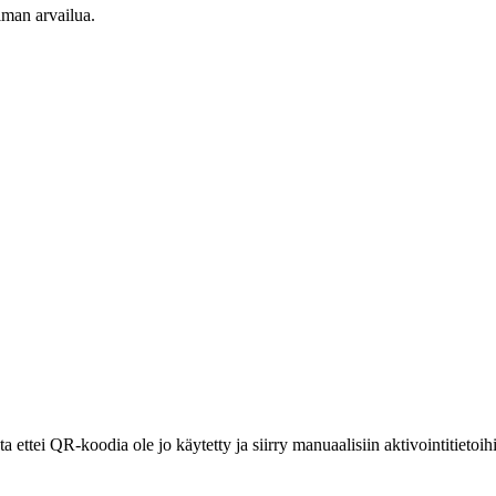
lman arvailua.
sta ettei QR-koodia ole jo käytetty ja siirry manuaalisiin aktivointitietoi