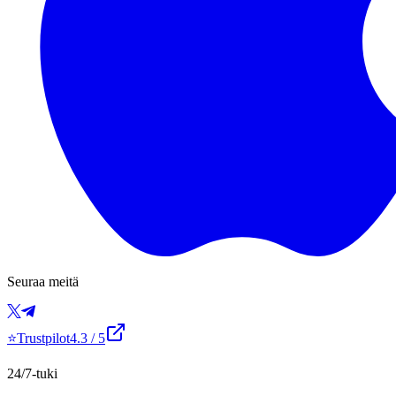
Seuraa meitä
⭐
Trustpilot
4.3
/ 5
24/7-tuki