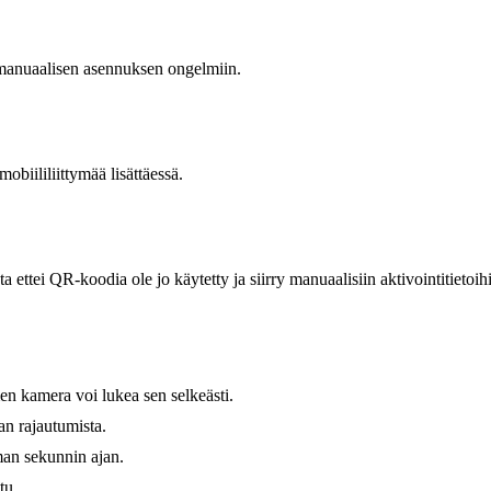
 manuaalisen asennuksen ongelmiin.
biililiittymää lisättäessä.
sta ettei QR-koodia ole jo käytetty ja siirry manuaalisiin aktivointitietoi
imen kamera voi lukea sen selkeästi.
an rajautumista.
man sekunnin ajan.
tu.