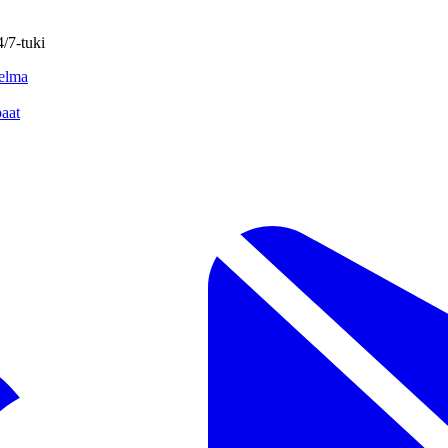
4/7-tuki
elma
aat