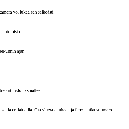
 kamera voi lukea sen selkeästi.
ajautumista.
sekunnin ajan.
ivointitiedot täsmälleen.
seilla eri laitteilla. Ota yhteyttä tukeen ja ilmoita tilausnumero.