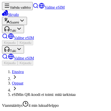
Valitse eSIM
Vaihda valikko
Skyalo
Suomi
Tuki
Valitse eSIM
Kirjaudu
Kirjaudu
Tuki
Valitse eSIM
Kirjaudu
Kirjaudu
Etusivu
Oppaat
eSIMin QR-koodi ei toimi: mitä tarkistaa
Vianmääritys
4 min
lukua
Helppo