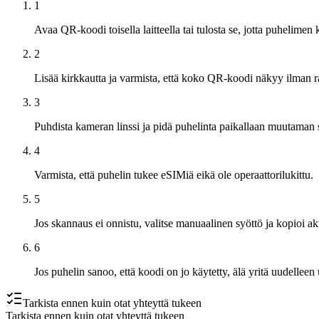
1
Avaa QR-koodi toisella laitteella tai tulosta se, jotta puhelimen
2
Lisää kirkkautta ja varmista, että koko QR-koodi näkyy ilman r
3
Puhdista kameran linssi ja pidä puhelinta paikallaan muutaman 
4
Varmista, että puhelin tukee eSIMiä eikä ole operaattorilukittu.
5
Jos skannaus ei onnistu, valitse manuaalinen syöttö ja kopioi akt
6
Jos puhelin sanoo, että koodi on jo käytetty, älä yritä uudelleen u
Tarkista ennen kuin otat yhteyttä tukeen
Tarkista ennen kuin otat yhteyttä tukeen