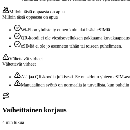
Milloin tästä oppaasta on apua
Milloin tästä oppaasta on apua
Wi-Fi on yhdistetty ennen kuin alat lisätä eSIMiä.
QR-koodi ei ole viestisovelluksen pakkaama kuvakaappaus
eSIMiä ei ole jo asennettu tähän tai toiseen puhelimeen.
Vältettävät virheet
Vältettävät virheet
Älä jaa QR-koodia julkisesti. Se on sidottu yhteen eSIM-a
Manuaalinen syöttö on normaalia ja turvallista, kun puhel
Vaiheittainen korjaus
4 min
lukua