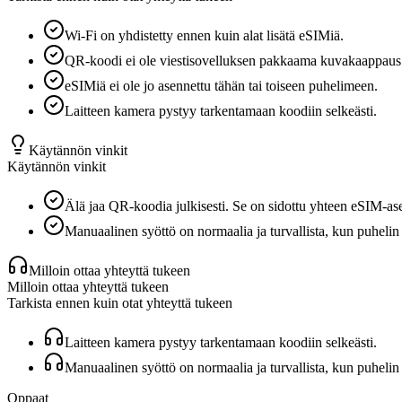
Wi-Fi on yhdistetty ennen kuin alat lisätä eSIMiä.
QR-koodi ei ole viestisovelluksen pakkaama kuvakaappaus
eSIMiä ei ole jo asennettu tähän tai toiseen puhelimeen.
Laitteen kamera pystyy tarkentamaan koodiin selkeästi.
Käytännön vinkit
Käytännön vinkit
Älä jaa QR-koodia julkisesti. Se on sidottu yhteen eSIM-a
Manuaalinen syöttö on normaalia ja turvallista, kun puhel
Milloin ottaa yhteyttä tukeen
Milloin ottaa yhteyttä tukeen
Tarkista ennen kuin otat yhteyttä tukeen
Laitteen kamera pystyy tarkentamaan koodiin selkeästi.
Manuaalinen syöttö on normaalia ja turvallista, kun puhel
Oppaat