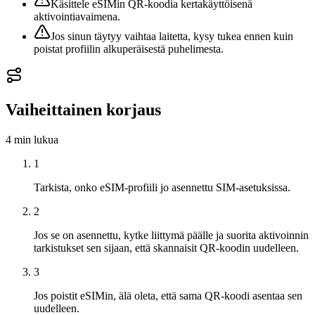
Käsittele eSIMin QR-koodia kertakäyttöisenä
aktivointiavaimena.
Jos sinun täytyy vaihtaa laitetta, kysy tukea ennen kuin
poistat profiilin alkuperäisestä puhelimesta.
Vaiheittainen korjaus
4 min
lukua
1
Tarkista, onko eSIM-profiili jo asennettu SIM-asetuksissa.
2
Jos se on asennettu, kytke liittymä päälle ja suorita aktivoinnin
tarkistukset sen sijaan, että skannaisit QR-koodin uudelleen.
3
Jos poistit eSIMin, älä oleta, että sama QR-koodi asentaa sen
uudelleen.