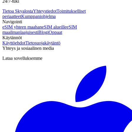
24/7-tuki
Tietoa Skyalosta
Yhteystiedot
Toimitukselliset
periaatteet
Kumppaniohjelma
Navigointi
eSIM yhteen maahan
eSIM alueille
eSIM
maailmanlaajuisesti
Blogi
Oppaat
Käytännöt
Käyttöehdot
Tietosuojakäytäntö
Yhteys ja sosiaalinen media
Lataa sovelluksemme