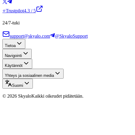
⭐
Trustpilot
4.3
/ 5
24/7-tuki
support@skyalo.com
@SkyaloSupport
Tietoa
Navigointi
Käytännöt
Yhteys ja sosiaalinen media
Suomi
©
2026
Skyalo
Kaikki oikeudet pidätetään.