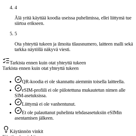
4
Älä yritä käyttää koodia useissa puhelimissa, ellei liittymä tue
siirtoa erikseen.
5
Ota yhteyttä tukeen ja ilmoita tilausnumero, laitteen malli sekä
tarkka näytöllä näkyvä viesti.
Tarkista ennen kuin otat yhteyttä tukeen
Tarkista ennen kuin otat yhteyttä tukeen
QR-koodia ei ole skannattu aiemmin toisella laitteella.
eSIM-profiili ei ole piilotettuna mukautetun nimen alle
SIM-asetuksissa.
Liittymä ei ole vanhentunut.
Et ole palauttanut puhelinta tehdasasetuksiin eSIMin
asentamisen jälkeen.
Käytännön vinkit