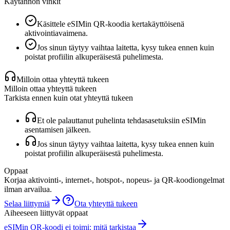
Käytännön vinkit
Käsittele eSIMin QR-koodia kertakäyttöisenä
aktivointiavaimena.
Jos sinun täytyy vaihtaa laitetta, kysy tukea ennen kuin
poistat profiilin alkuperäisestä puhelimesta.
Milloin ottaa yhteyttä tukeen
Milloin ottaa yhteyttä tukeen
Tarkista ennen kuin otat yhteyttä tukeen
Et ole palauttanut puhelinta tehdasasetuksiin eSIMin
asentamisen jälkeen.
Jos sinun täytyy vaihtaa laitetta, kysy tukea ennen kuin
poistat profiilin alkuperäisestä puhelimesta.
Oppaat
Korjaa aktivointi-, internet-, hotspot-, nopeus- ja QR-koodiongelmat
ilman arvailua.
Selaa liittymiä
Ota yhteyttä tukeen
Aiheeseen liittyvät oppaat
eSIMin QR-koodi ei toimi: mitä tarkistaa