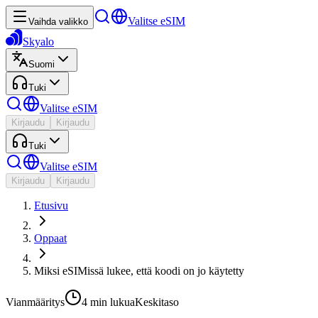
Valitse eSIM
Vaihda valikko
Skyalo
Suomi
Tuki
Valitse eSIM
Kirjaudu
Kirjaudu
Tuki
Valitse eSIM
Kirjaudu
Kirjaudu
Etusivu
Oppaat
Miksi eSIMissä lukee, että koodi on jo käytetty
Vianmääritys
4 min
lukua
Keskitaso