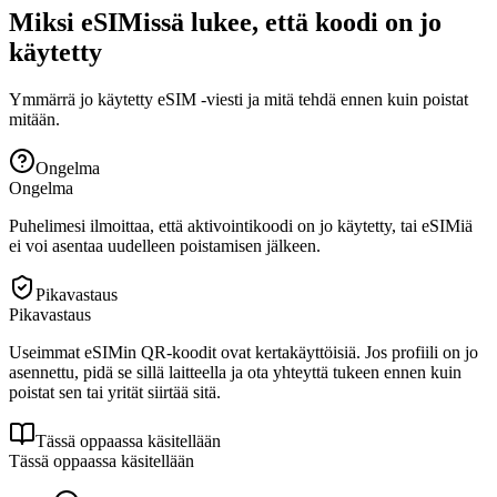
Miksi eSIMissä lukee, että koodi on jo
käytetty
Ymmärrä jo käytetty eSIM -viesti ja mitä tehdä ennen kuin poistat
mitään.
Ongelma
Ongelma
Puhelimesi ilmoittaa, että aktivointikoodi on jo käytetty, tai eSIMiä
ei voi asentaa uudelleen poistamisen jälkeen.
Pikavastaus
Pikavastaus
Useimmat eSIMin QR-koodit ovat kertakäyttöisiä. Jos profiili on jo
asennettu, pidä se sillä laitteella ja ota yhteyttä tukeen ennen kuin
poistat sen tai yrität siirtää sitä.
Tässä oppaassa käsitellään
Tässä oppaassa käsitellään