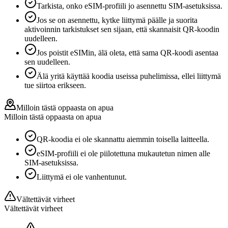
Tarkista, onko eSIM-profiili jo asennettu SIM-asetuksissa.
Jos se on asennettu, kytke liittymä päälle ja suorita
aktivoinnin tarkistukset sen sijaan, että skannaisit QR-koodin
uudelleen.
Jos poistit eSIMin, älä oleta, että sama QR-koodi asentaa
sen uudelleen.
Älä yritä käyttää koodia useissa puhelimissa, ellei liittymä
tue siirtoa erikseen.
Milloin tästä oppaasta on apua
Milloin tästä oppaasta on apua
QR-koodia ei ole skannattu aiemmin toisella laitteella.
eSIM-profiili ei ole piilotettuna mukautetun nimen alle
SIM-asetuksissa.
Liittymä ei ole vanhentunut.
Vältettävät virheet
Vältettävät virheet