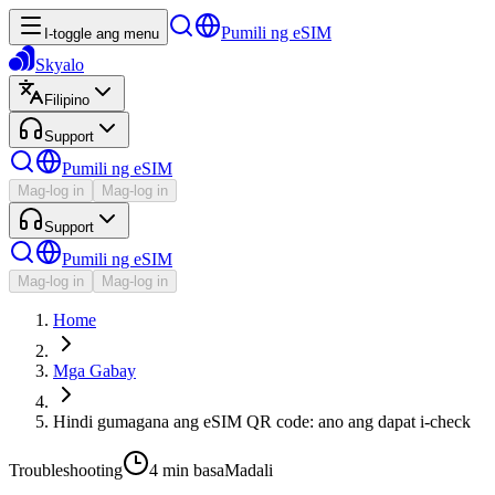
Pumili ng eSIM
I-toggle ang menu
Skyalo
Filipino
Support
Pumili ng eSIM
Mag-log in
Mag-log in
Support
Pumili ng eSIM
Mag-log in
Mag-log in
Home
Mga Gabay
Hindi gumagana ang eSIM QR code: ano ang dapat i-check
Troubleshooting
4 min
basa
Madali