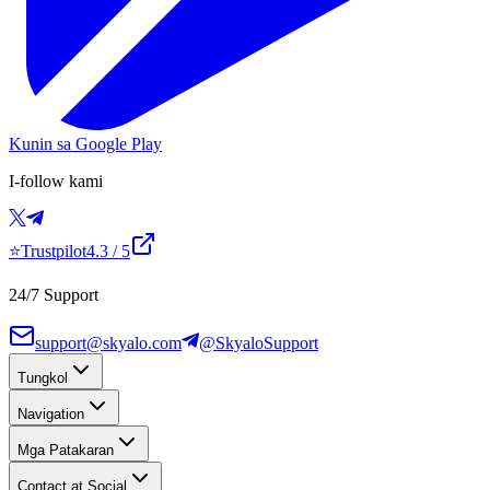
Kunin sa Google Play
I-follow kami
⭐
Trustpilot
4.3
/ 5
24/7 Support
support@skyalo.com
@SkyaloSupport
Tungkol
Navigation
Mga Patakaran
Contact at Social