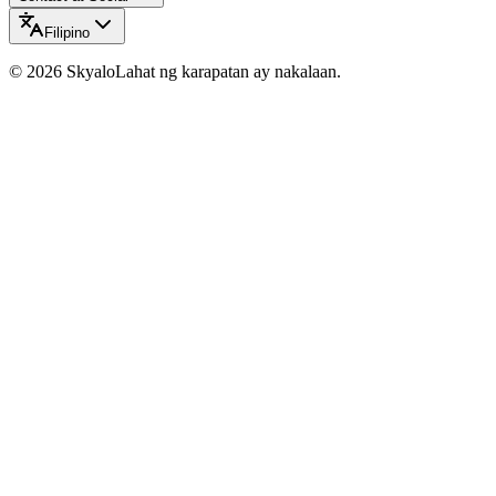
Filipino
©
2026
Skyalo
Lahat ng karapatan ay nakalaan.