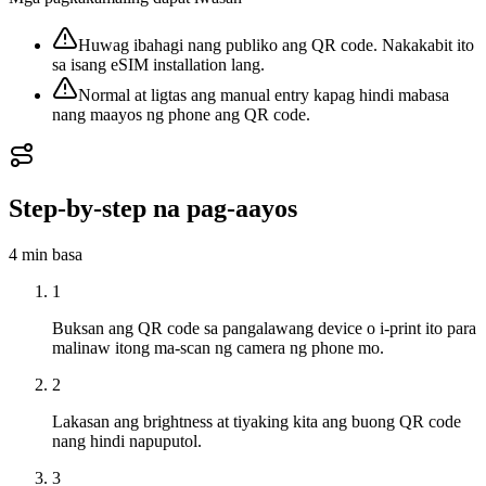
Huwag ibahagi nang publiko ang QR code. Nakakabit ito
sa isang eSIM installation lang.
Normal at ligtas ang manual entry kapag hindi mabasa
nang maayos ng phone ang QR code.
Step-by-step na pag-aayos
4 min
basa
1
Buksan ang QR code sa pangalawang device o i-print ito para
malinaw itong ma-scan ng camera ng phone mo.
2
Lakasan ang brightness at tiyaking kita ang buong QR code
nang hindi napuputol.
3