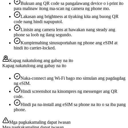
Buksan ang QR code sa pangalawang device o i-print ito
para malinaw itong ma-scan ng camera ng phone mo.
Lakasan ang brightness at tiyaking kita ang buong QR
code nang hindi napuputol.
Linisin ang camera lens at hawakan nang steady ang
phone sa loob ng ilang segundo.
Kumpirmahing sinusuportahan ng phone ang eSIM at
hindi ito carrier-locked.
Kapag nakatulong ang gabay na ito
Kapag nakatulong ang gabay na ito
Naka-connect ang Wi-Fi bago mo simulan ang pagdagdag
ng eSIM.
Hindi screenshot na kinompres ng messenger ang QR
code.
Hindi pa na-install ang eSIM sa phone na ito o sa iba pang
phone.
Mga pagkakamaling dapat iwasan
Mga pagkakamaling dapat iwasan