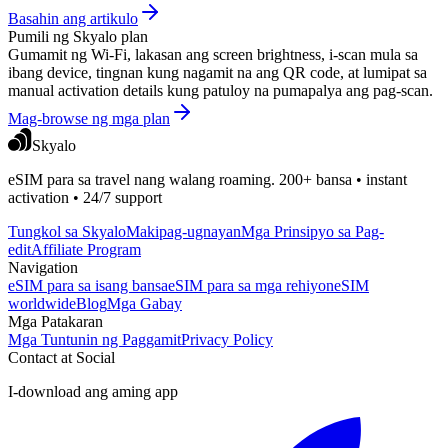
Basahin ang artikulo
Pumili ng Skyalo plan
Gumamit ng Wi-Fi, lakasan ang screen brightness, i-scan mula sa
ibang device, tingnan kung nagamit na ang QR code, at lumipat sa
manual activation details kung patuloy na pumapalya ang pag-scan.
Mag-browse ng mga plan
Skyalo
eSIM para sa travel nang walang roaming. 200+ bansa • instant
activation • 24/7 support
Tungkol sa Skyalo
Makipag-ugnayan
Mga Prinsipyo sa Pag-
edit
Affiliate Program
Navigation
eSIM para sa isang bansa
eSIM para sa mga rehiyon
eSIM
worldwide
Blog
Mga Gabay
Mga Patakaran
Mga Tuntunin ng Paggamit
Privacy Policy
Contact at Social
I-download ang aming app