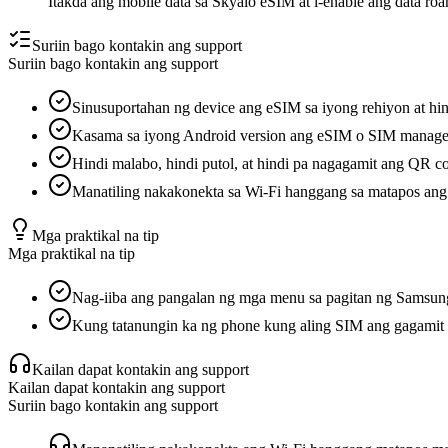
Itakda ang mobile data sa Skyalo eSIM at i-enable ang data roa
Suriin bago kontakin ang support
Suriin bago kontakin ang support
Sinusuportahan ng device ang eSIM sa iyong rehiyon at hindi
Kasama sa iyong Android version ang eSIM o SIM manager 
Hindi malabo, hindi putol, at hindi pa nagagamit ang QR c
Manatiling nakakonekta sa Wi-Fi hanggang sa matapos ang
Mga praktikal na tip
Mga praktikal na tip
Nag-iiba ang pangalan ng mga menu sa pagitan ng Samsung,
Kung tatanungin ka ng phone kung aling SIM ang gagamit 
Kailan dapat kontakin ang support
Kailan dapat kontakin ang support
Suriin bago kontakin ang support