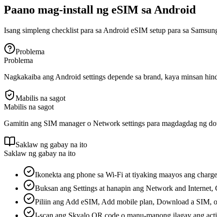
Paano mag-install ng eSIM sa Android
Isang simpleng checklist para sa Android eSIM setup para sa Samsung
Problema
Problema
Nagkakaiba ang Android settings depende sa brand, kaya minsan hind
Mabilis na sagot
Mabilis na sagot
Gamitin ang SIM manager o Network settings para magdagdag ng dow
Saklaw ng gabay na ito
Saklaw ng gabay na ito
Ikonekta ang phone sa Wi-Fi at tiyaking maayos ang charge 
Buksan ang Settings at hanapin ang Network and Internet,
Piliin ang Add eSIM, Add mobile plan, Download a SIM, 
I-scan ang Skyalo QR code o manu-manong ilagay ang activ