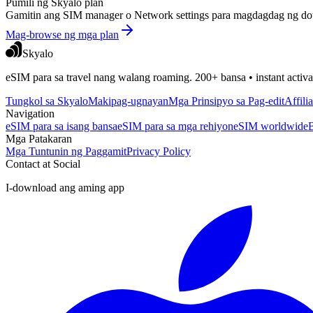
Pumili ng Skyalo plan
Gamitin ang SIM manager o Network settings para magdagdag ng dow
Mag-browse ng mga plan
Skyalo
eSIM para sa travel nang walang roaming. 200+ bansa • instant activa
Tungkol sa Skyalo
Makipag-ugnayan
Mga Prinsipyo sa Pag-edit
Affili
Navigation
eSIM para sa isang bansa
eSIM para sa mga rehiyon
eSIM worldwide
Mga Patakaran
Mga Tuntunin ng Paggamit
Privacy Policy
Contact at Social
I-download ang aming app