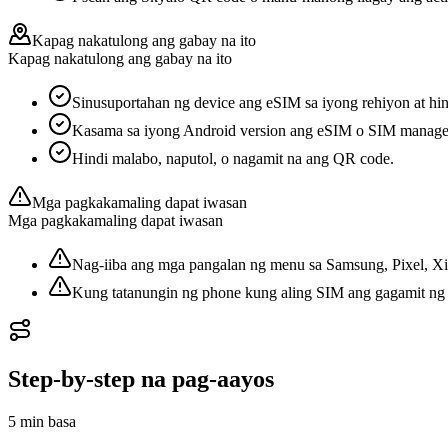
Kapag nakatulong ang gabay na ito
Kapag nakatulong ang gabay na ito
Sinusuportahan ng device ang eSIM sa iyong rehiyon at hindi
Kasama sa iyong Android version ang eSIM o SIM manager 
Hindi malabo, naputol, o nagamit na ang QR code.
Mga pagkakamaling dapat iwasan
Mga pagkakamaling dapat iwasan
Nag-iiba ang mga pangalan ng menu sa Samsung, Pixel, Xia
Kung tatanungin ng phone kung aling SIM ang gagamit ng 
Step-by-step na pag-aayos
5 min
basa