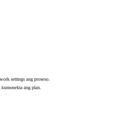
ork settings ang proseso.
g kumonekta ang plan.