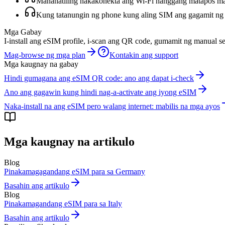
Mananatiling nakakonekta ang Wi‑Fi hanggang matapos ma
Kung tatanungin ng phone kung aling SIM ang gagamit ng 
Mga Gabay
I-install ang eSIM profile, i-scan ang QR code, gumamit ng manual se
Mag-browse ng mga plan
Kontakin ang support
Mga kaugnay na gabay
Hindi gumagana ang eSIM QR code: ano ang dapat i-check
Ano ang gagawin kung hindi nag-a-activate ang iyong eSIM
Naka-install na ang eSIM pero walang internet: mabilis na mga ayos
Mga kaugnay na artikulo
Blog
Pinakamagagandang eSIM para sa Germany
Basahin ang artikulo
Blog
Pinakamagandang eSIM para sa Italy
Basahin ang artikulo