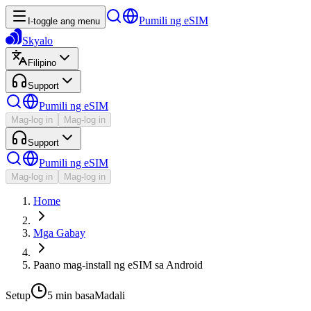
Pumili ng eSIM
I-toggle ang menu
Skyalo
Filipino
Support
Pumili ng eSIM
Mag-log in
Mag-log in
Support
Pumili ng eSIM
Mag-log in
Mag-log in
Home
Mga Gabay
Paano mag-install ng eSIM sa Android
Setup
5 min
basa
Madali