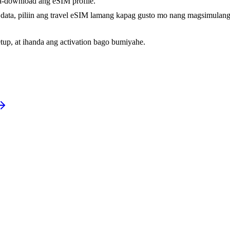
-download ang eSIM profile.
data, piliin ang travel eSIM lamang kapag gusto mo nang magsimulan
tup, at ihanda ang activation bago bumiyahe.