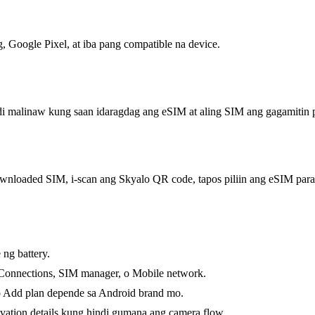
, Google Pixel, at iba pang compatible na device.
i malinaw kung saan idaragdag ang eSIM at aling SIM ang gagamitin p
nloaded SIM, i-scan ang Skyalo QR code, tapos piliin ang eSIM para
ng battery.
 Connections, SIM manager, o Mobile network.
o Add plan depende sa Android brand mo.
ation details kung hindi gumana ang camera flow.