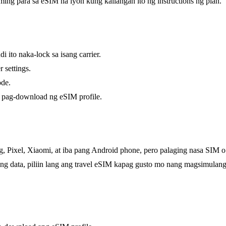
ming para sa eSIM na iyon kung kailangan ito ng instructions ng plan.
 ito naka-lock sa isang carrier.
settings.
ode.
 pag-download ng eSIM profile.
 Pixel, Xiaomi, at iba pang Android phone, pero palaging nasa SIM o 
ng data, piliin lang ang travel eSIM kapag gusto mo nang magsimulan