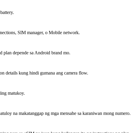
battery.
nnections, SIM manager, o Mobile network.
d plan depende sa Android brand mo.
on details kung hindi gumana ang camera flow.
ling matukoy.
 patuloy na makatanggap ng mga mensahe sa karaniwan mong numero.