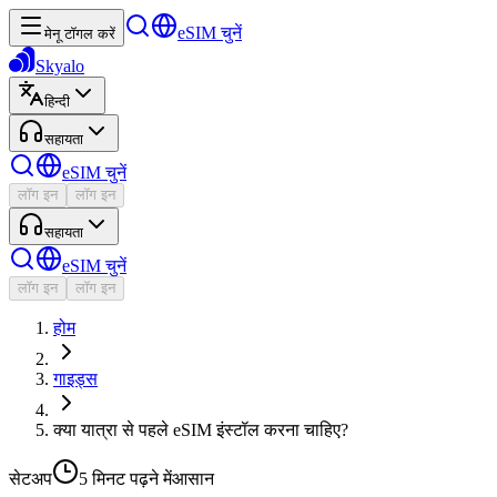
eSIM चुनें
मेनू टॉगल करें
Skyalo
हिन्दी
सहायता
eSIM चुनें
लॉग इन
लॉग इन
सहायता
eSIM चुनें
लॉग इन
लॉग इन
होम
गाइड्स
क्या यात्रा से पहले eSIM इंस्टॉल करना चाहिए?
सेटअप
5 मिनट
पढ़ने में
आसान