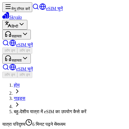
eSIM चुनें
मेनू टॉगल करें
Skyalo
हिन्दी
सहायता
eSIM चुनें
लॉग इन
लॉग इन
सहायता
eSIM चुनें
लॉग इन
लॉग इन
होम
गाइड्स
बहु-देशीय यात्रा में eSIM का उपयोग कैसे करें
यात्रा परिदृश्य
6 मिनट
पढ़ने में
मध्यम