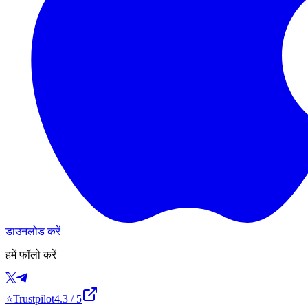
डाउनलोड करें
हमें फॉलो करें
⭐
Trustpilot
4.3
/ 5