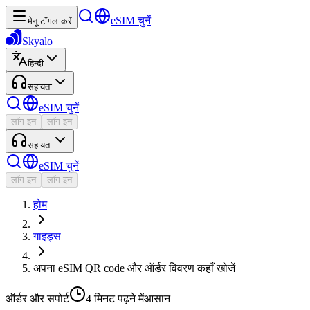
eSIM चुनें
मेनू टॉगल करें
Skyalo
हिन्दी
सहायता
eSIM चुनें
लॉग इन
लॉग इन
सहायता
eSIM चुनें
लॉग इन
लॉग इन
होम
गाइड्स
अपना eSIM QR code और ऑर्डर विवरण कहाँ खोजें
ऑर्डर और सपोर्ट
4 मिनट
पढ़ने में
आसान