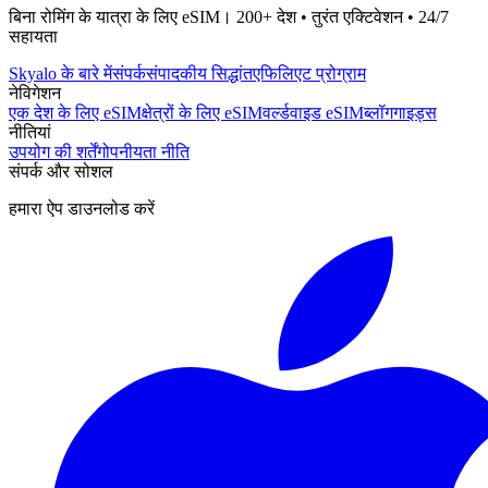
बिना रोमिंग के यात्रा के लिए eSIM। 200+ देश • तुरंत एक्टिवेशन • 24/7
सहायता
Skyalo के बारे में
संपर्क
संपादकीय सिद्धांत
एफिलिएट प्रोग्राम
नेविगेशन
एक देश के लिए eSIM
क्षेत्रों के लिए eSIM
वर्ल्डवाइड eSIM
ब्लॉग
गाइड्स
नीतियां
उपयोग की शर्तें
गोपनीयता नीति
संपर्क और सोशल
हमारा ऐप डाउनलोड करें