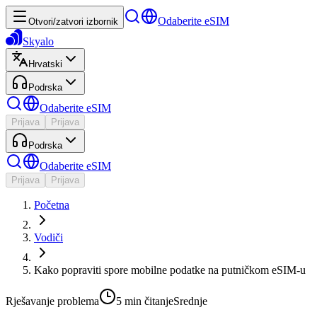
Odaberite eSIM
Otvori/zatvori izbornik
Skyalo
Hrvatski
Podrska
Odaberite eSIM
Prijava
Prijava
Podrska
Odaberite eSIM
Prijava
Prijava
Početna
Vodiči
Kako popraviti spore mobilne podatke na putničkom eSIM-u
Rješavanje problema
5 min
čitanje
Srednje