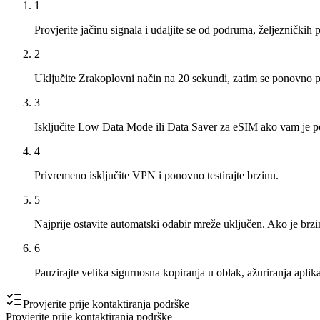
1
Provjerite jačinu signala i udaljite se od podruma, željezničkih 
2
Uključite Zrakoplovni način na 20 sekundi, zatim se ponovno p
3
Isključite Low Data Mode ili Data Saver za eSIM ako vam je p
4
Privremeno isključite VPN i ponovno testirajte brzinu.
5
Najprije ostavite automatski odabir mreže uključen. Ako je brzi
6
Pauzirajte velika sigurnosna kopiranja u oblak, ažuriranja aplika
Provjerite prije kontaktiranja podrške
Provjerite prije kontaktiranja podrške