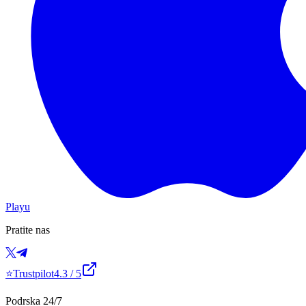
Playu
Pratite nas
⭐
Trustpilot
4.3
/ 5
Podrska 24/7