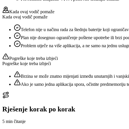
Kada ovaj vodič pomaže
Kada ovaj vodič pomaže
Telefon nije u načinu rada za štednju baterije koji ograniča
Plan nije dosegnuo ograničenje poštene upotrebe ili brzi pod
Problem utječe na više aplikacija, a ne samo na jednu uslug
Pogreške koje treba izbjeći
Pogreške koje treba izbjeći
Brzina se može znatno mijenjati između unutarnjih i vanjsk
Ako je samo jedna aplikacija spora, očistite predmemoriju te 
Rješenje korak po korak
5 min
čitanje