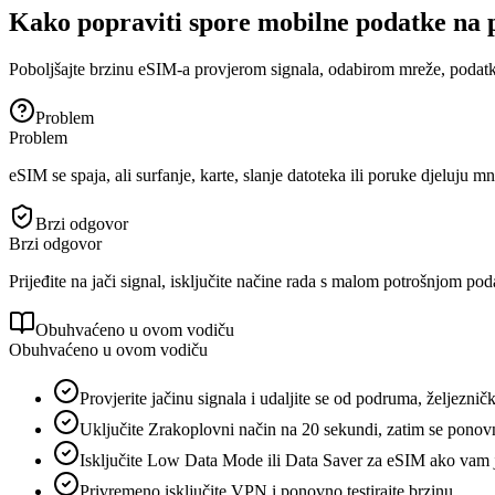
Kako popraviti spore mobilne podatke na
Poboljšajte brzinu eSIM-a provjerom signala, odabirom mreže, podatk
Problem
Problem
eSIM se spaja, ali surfanje, karte, slanje datoteka ili poruke djeluju m
Brzi odgovor
Brzi odgovor
Prijeđite na jači signal, isključite načine rada s malom potrošnjom pod
Obuhvaćeno u ovom vodiču
Obuhvaćeno u ovom vodiču
Provjerite jačinu signala i udaljite se od podruma, željeznič
Uključite Zrakoplovni način na 20 sekundi, zatim se ponov
Isključite Low Data Mode ili Data Saver za eSIM ako vam 
Privremeno isključite VPN i ponovno testirajte brzinu.