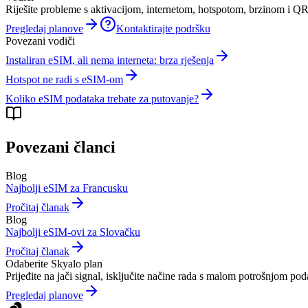
Riješite probleme s aktivacijom, internetom, hotspotom, brzinom i 
Pregledaj planove
Kontaktirajte podršku
Povezani vodiči
Instaliran eSIM, ali nema interneta: brza rješenja
Hotspot ne radi s eSIM-om
Koliko eSIM podataka trebate za putovanje?
Povezani članci
Blog
Najbolji eSIM za Francusku
Pročitaj članak
Blog
Najbolji eSIM-ovi za Slovačku
Pročitaj članak
Odaberite Skyalo plan
Prijeđite na jači signal, isključite načine rada s malom potrošnjom pod
Pregledaj planove