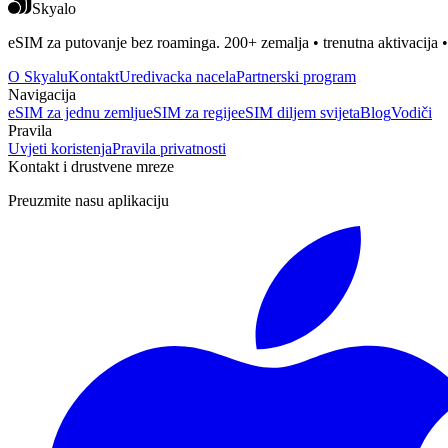
Skyalo
eSIM za putovanje bez roaminga. 200+ zemalja • trenutna aktivacija 
O Skyalu
Kontakt
Uredivacka nacela
Partnerski program
Navigacija
eSIM za jednu zemlju
eSIM za regije
eSIM diljem svijeta
Blog
Vodiči
Pravila
Uvjeti koristenja
Pravila privatnosti
Kontakt i drustvene mreze
Preuzmite nasu aplikaciju