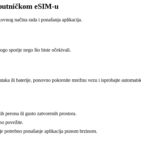
 putničkom eSIM-u
ovnog načina rada i ponašanja aplikacija.
nogo sporije nego što biste očekivali.
ataka ili baterije, ponovno pokrenite mrežnu vezu i isprobajte automatsk
kih perona ili gusto zatvorenih prostora.
no povežite.
je potrebno ponašanje aplikacija punom brzinom.