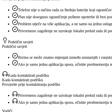
Telefon nije u načinu rada za štednju baterije koji ograniča
Plan nije dosegnuo ograničenje poštene upotrebe ili brzi pod
Problem utječe na više aplikacija, a ne samo na jednu uslug
Privremeno zagušenje ne uzrokuje lokalni prekid rada ili p
Praktični savjeti
Praktični savjeti
Brzina se može znatno mijenjati između unutarnjih i vanjsk
Ako je samo jedna aplikacija spora, očistite predmemoriju te 
Kada kontaktirati podršku
Kada kontaktirati podršku
Provjerite prije kontaktiranja podrške
Privremeno zagušenje ne uzrokuje lokalni prekid rada ili p
Ako je samo jedna aplikacija spora, očistite predmemoriju te 
Vodiči