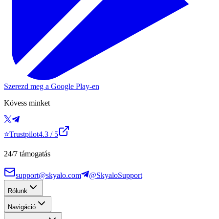
Szerezd meg a Google Play-en
Kövess minket
⭐
Trustpilot
4.3
/ 5
24/7 támogatás
support@skyalo.com
@SkyaloSupport
Rólunk
Navigáció