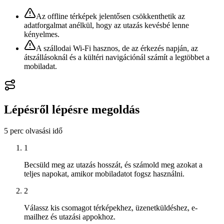
Az offline térképek jelentősen csökkenthetik az
adatforgalmat anélkül, hogy az utazás kevésbé lenne
kényelmes.
A szállodai Wi-Fi hasznos, de az érkezés napján, az
átszállásoknál és a kültéri navigációnál számít a legtöbbet a
mobiladat.
Lépésről lépésre megoldás
5 perc
olvasási idő
1
Becsüld meg az utazás hosszát, és számold meg azokat a
teljes napokat, amikor mobiladatot fogsz használni.
2
Válassz kis csomagot térképekhez, üzenetküldéshez, e-
mailhez és utazási appokhoz.