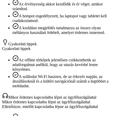
Az érvényesség akkor kezdődik és ér véget, amikor
számítod.
A hotspot engedélyezett, ha laptopot vagy tabletet kell
csatlakoztatnod.
A korlátlan megjelölés tartalmazza az összes olyan
méltányos használati feltételt, amelyet érdemes ismerned.
Gyakorlati tippek
Gyakorlati tippek
Az offline térképek jelentősen csökkenthetik az
adatforgalmat anélkül, hogy az utazás kevésbé lenne
kényelmes.
A szállodai Wi-Fi hasznos, de az érkezés napján, az
átszállásoknál és a kültéri navigációnál számít a legtöbbet a
mobiladat.
Mikor érdemes kapcsolatba lépni az ügyfélszolgálattal
Mikor érdemes kapcsolatba lépni az ügyfélszolgálattal
Ellenőrizze, mielőtt kapcsolatba lépne az ügyfélszolgálattal