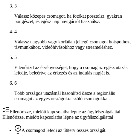
3
Válassz közepes csomagot, ha fotókat posztolsz, gyakran
böngészel, és egész nap navigációt használsz.
4
Válassz nagyobb vagy korlátlan jellegű csomagot hotspothoz,
távmunkához, videóhívásokhoz vagy streameléshez.
5
Ellenőrizd az érvényességet, hogy a csomag az egész utazást
lefedje, beleértve az érkezés és az indulás napját is.
6
Több országos utazásnál hasonlítsd össze a regionális
csomagot az egyes országokra szóló csomagokkal.
Ellenőrizze, mielőtt kapcsolatba lépne az ügyfélszolgálattal
Ellenőrizze, mielőtt kapcsolatba lépne az ügyfélszolgálattal
A csomagod lefedi az útiterv összes országát.