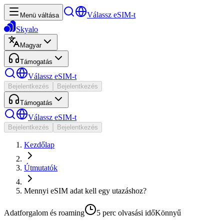
Válassz eSIM-t
Menü váltása
Skyalo
Magyar
Támogatás
Válassz eSIM-t
Bejelentkezés
Bejelentkezés
Támogatás
Válassz eSIM-t
Bejelentkezés
Bejelentkezés
Kezdőlap
Útmutatók
Mennyi eSIM adat kell egy utazáshoz?
Adatforgalom és roaming
5 perc
olvasási idő
Könnyű