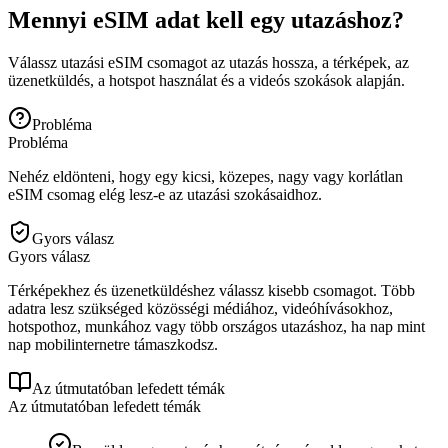
Mennyi eSIM adat kell egy utazáshoz?
Válassz utazási eSIM csomagot az utazás hossza, a térképek, az
üzenetküldés, a hotspot használat és a videós szokások alapján.
Probléma
Probléma
Nehéz eldönteni, hogy egy kicsi, közepes, nagy vagy korlátlan
eSIM csomag elég lesz-e az utazási szokásaidhoz.
Gyors válasz
Gyors válasz
Térképekhez és üzenetküldéshez válassz kisebb csomagot. Több
adatra lesz szükséged közösségi médiához, videóhívásokhoz,
hotspothoz, munkához vagy több országos utazáshoz, ha nap mint
nap mobilinternetre támaszkodsz.
Az útmutatóban lefedett témák
Az útmutatóban lefedett témák