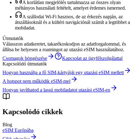
A korlátlan megjelölés tartalmazza az összes olyan
méltányos használati feltételt, amelyet érdemes ismerned.
A szállodai Wi-Fi hasznos, de az érkezés napján, az
átszállásoknál és a kültéri navigációnál számít a legtöbbet a
mobiladat.
Útmutatók
Válasszon adatkeretet, takarékoskodjon az adatforgalommal, és
állítsa be helyesen a roamingot az utazási eSIM használatához.
Csomagok böngészése
Kapcsolat az ügyfélszolgálattal
Kapcsolódó útmutatók
Hogyan használja a fő SIM-kártyáját egy utazási eSIM mellett
A hotspot nem működik eSIM-mel
Hogyan javíthatod a lassú mobiladatot utazási eSIM-en
Kapcsolódó cikkek
Blog
eSIM Európába
Cikk olvasása