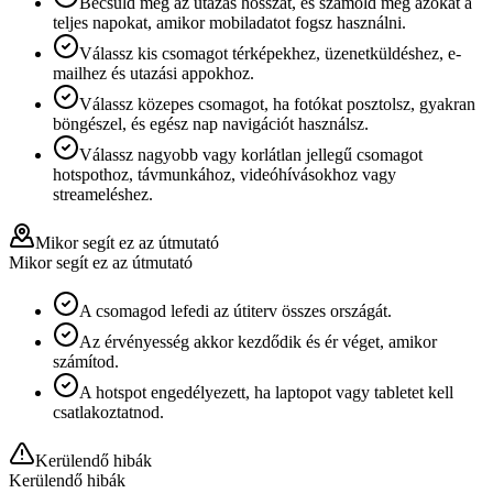
Becsüld meg az utazás hosszát, és számold meg azokat a
teljes napokat, amikor mobiladatot fogsz használni.
Válassz kis csomagot térképekhez, üzenetküldéshez, e-
mailhez és utazási appokhoz.
Válassz közepes csomagot, ha fotókat posztolsz, gyakran
böngészel, és egész nap navigációt használsz.
Válassz nagyobb vagy korlátlan jellegű csomagot
hotspothoz, távmunkához, videóhívásokhoz vagy
streameléshez.
Mikor segít ez az útmutató
Mikor segít ez az útmutató
A csomagod lefedi az útiterv összes országát.
Az érvényesség akkor kezdődik és ér véget, amikor
számítod.
A hotspot engedélyezett, ha laptopot vagy tabletet kell
csatlakoztatnod.
Kerülendő hibák
Kerülendő hibák