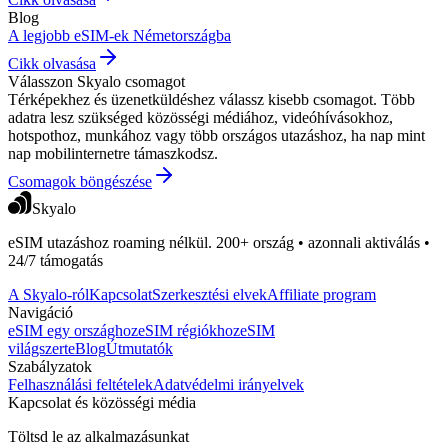
Blog
A legjobb eSIM-ek Németországba
Cikk olvasása
Válasszon Skyalo csomagot
Térképekhez és üzenetküldéshez válassz kisebb csomagot. Több
adatra lesz szükséged közösségi médiához, videóhívásokhoz,
hotspothoz, munkához vagy több országos utazáshoz, ha nap mint
nap mobilinternetre támaszkodsz.
Csomagok böngészése
Skyalo
eSIM utazáshoz roaming nélkül. 200+ ország • azonnali aktiválás •
24/7 támogatás
A Skyalo-ról
Kapcsolat
Szerkesztési elvek
Affiliate program
Navigáció
eSIM egy országhoz
eSIM régiókhoz
eSIM
világszerte
Blog
Útmutatók
Szabályzatok
Felhasználási feltételek
Adatvédelmi irányelvek
Kapcsolat és közösségi média
Töltsd le az alkalmazásunkat